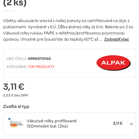
(2 ks)
Všetky vákuovacie vrecká z našej ponuky sú certifikované na styk s
potravinami. Vyrobené v EÚ. Dĺžka jednej rolky je 6 m. Balenie po 2 ks.
Vákuové rolky rukávu PA/PE s reliéfnou/profilovanou povrchovou
úpravou. Vhodné pre SousVide do teploty 60°C až ...
Zobraziť viac
OBJ. ČÍSLO:
APRR070150
KATEGÓRIA:
TOP PRODUKTY
3,11 €
2,53 € bez DPH
Zvoľte si typ
Vákuové rolky profilované
3,11 €
150mmx6m bal. (2ks)