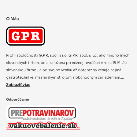
O Nás
Profil spoločnosti G.P.R. spol. s r.o. G.P.R. spol. s r.o., ako mnoho iných
slovenských firiem, bola založená po nežnej revolúcii v roku 1991. Je
slovenskou firmou a od svojho vzniku až doteraz sa venuje najmä
gastrotechnike, mäsiarskym strojom a obchodným zariadeniam....
Zobraziť viac
Odporúčame