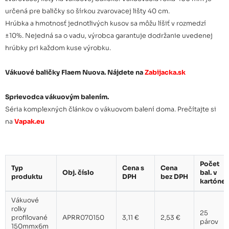
Vákuové rolky profilované
určená pre baličky so šírkou zvarovacej lišty 40 cm.
200mmx6m kartón 25 bal.
98,74 €
Hrúbka a hmotnosť jednotlivých kusov sa môžu líšiť v rozmedzí
(50ks)
±10%. Nejedná sa o vadu, výrobca garantuje dodržanie uvedenej
hrúbky pri každom kuse výrobku.
Vákuové rolky profilované
250mmx6m kartón 25 bal.
123,57 €
Vákuové baličky Flaem Nuova. Nájdete na
Zabijacka.sk
(50ks)
Sprievodca vákuovým balením.
Vákuové rolky profilované
Séria komplexných článkov o vákuovom balení doma. Prečítajte si
280mmx6m kartón 25 bal.
138,47 €
(50ks)
na
Vapak.eu
Vákuové rolky profilované
300mmx6m kartón 24 bal.
142,46 €
Počet
(48ks)
Typ
Cena s
Cena
Obj. číslo
bal. v
produktu
DPH
bez DPH
kartóne
Vákuové rolky profilované
Vákuové
400mmx6m kartón 15 bal.
123,39 €
rolky
(30ks)
25
profilované
APRR070150
3,11 €
2,53 €
párov
150mmx6m