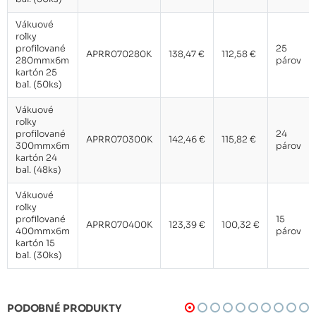
Vákuové
rolky
profilované
25
APRR070280K
138,47 €
112,58 €
280mmx6m
párov
kartón 25
bal. (50ks)
Vákuové
rolky
profilované
24
APRR070300K
142,46 €
115,82 €
300mmx6m
párov
kartón 24
bal. (48ks)
Vákuové
rolky
profilované
15
APRR070400K
123,39 €
100,32 €
400mmx6m
párov
kartón 15
bal. (30ks)
PODOBNÉ PRODUKTY