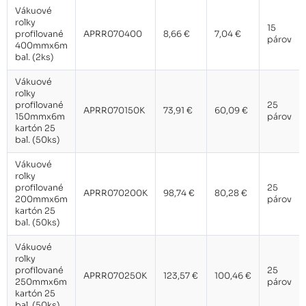
Vákuové
rolky
15
profilované
APRR070400
8,66 €
7,04 €
párov
400mmx6m
bal. (2ks)
Vákuové
rolky
profilované
25
APRR070150K
73,91 €
60,09 €
150mmx6m
párov
kartón 25
bal. (50ks)
Vákuové
rolky
profilované
25
APRR070200K
98,74 €
80,28 €
200mmx6m
párov
kartón 25
bal. (50ks)
Vákuové
rolky
profilované
25
APRR070250K
123,57 €
100,46 €
250mmx6m
párov
kartón 25
bal. (50ks)