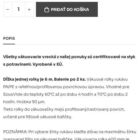
Vákuové rolky profilované
4,16 €
PRIDAŤ DO KOŠÍKA
200mmx6m bal. (2ks)
Vákuové rolky profilované
5,20 €
250mmx6m bal. (2ks)
POPIS
Vákuové rolky profilované
5,83 €
280mmx6m bal. (2ks)
Všetky vákuovacie vrecká z našej ponuky sú certifikované na styk
s potravinami. Vyrobené v EÚ.
Vákuové rolky profilované
6,25 €
300mmx6m bal. (2ks)
Dĺžka jednej rolky je 6 m. Balenie po 2 ks.
Vákuové rolky rukávu
PA/PE s reliéfnou/profilovanou povrchovou úpravou. Vhodné pre
SousVide do teploty 60°C až po dobu 4 hodín a 70°C po dobu 2
Vákuové rolky profilované
8,66 €
400mmx6m bal. (2ks)
hodín. Hrúbka 90 µm.
Tieto rolky do vákuovačky majú profilovaný/rastrovaný povrch,
určené pre lištové vákuové baličky.
Vákuové rolky profilované
150mmx6m kartón 25 bal.
73,91 €
(50ks)
POZNÁMKA: Pri výbere šírky rukávu klaďte dôraz na maximálnu šírku
zvarovacej lišty na vákuovej baličke. Vákuovacia rolka 400 mm je