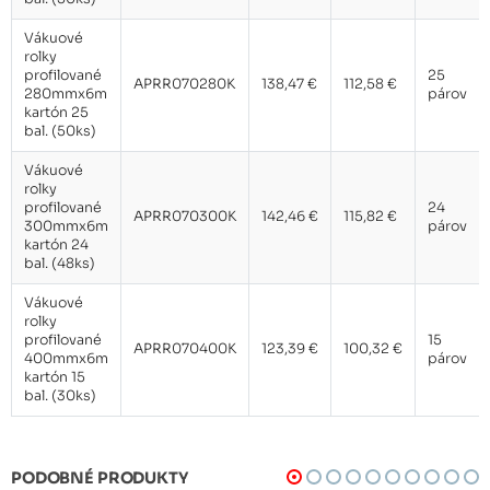
Vákuové
rolky
profilované
25
APRR070280K
138,47 €
112,58 €
280mmx6m
párov
kartón 25
bal. (50ks)
Vákuové
rolky
profilované
24
APRR070300K
142,46 €
115,82 €
300mmx6m
párov
kartón 24
bal. (48ks)
Vákuové
rolky
profilované
15
APRR070400K
123,39 €
100,32 €
400mmx6m
párov
kartón 15
bal. (30ks)
PODOBNÉ PRODUKTY