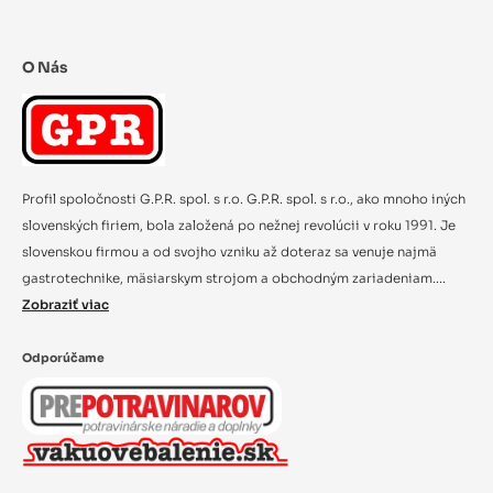
O Nás
Profil spoločnosti G.P.R. spol. s r.o. G.P.R. spol. s r.o., ako mnoho iných
slovenských firiem, bola založená po nežnej revolúcii v roku 1991. Je
slovenskou firmou a od svojho vzniku až doteraz sa venuje najmä
gastrotechnike, mäsiarskym strojom a obchodným zariadeniam....
Zobraziť viac
Odporúčame