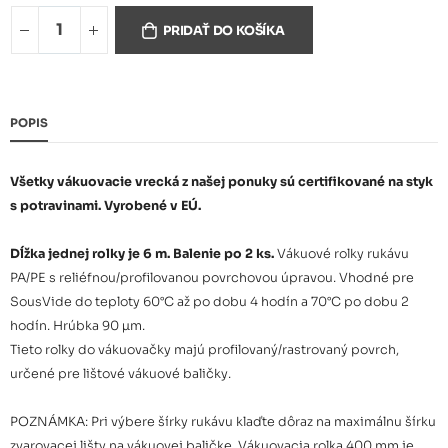
Vákuové rolky profilované
4,16 €
PRIDAŤ DO KOŠÍKA
200mmx6m bal. (2ks)
Vákuové rolky profilované
5,20 €
250mmx6m bal. (2ks)
POPIS
Vákuové rolky profilované
5,83 €
280mmx6m bal. (2ks)
Všetky vákuovacie vrecká z našej ponuky sú certifikované na styk
s potravinami. Vyrobené v EÚ.
Vákuové rolky profilované
6,25 €
300mmx6m bal. (2ks)
Dĺžka jednej rolky je 6 m. Balenie po 2 ks.
Vákuové rolky rukávu
PA/PE s reliéfnou/profilovanou povrchovou úpravou. Vhodné pre
SousVide do teploty 60°C až po dobu 4 hodín a 70°C po dobu 2
Vákuové rolky profilované
8,66 €
400mmx6m bal. (2ks)
hodín. Hrúbka 90 µm.
Tieto rolky do vákuovačky majú profilovaný/rastrovaný povrch,
určené pre lištové vákuové baličky.
Vákuové rolky profilované
150mmx6m kartón 25 bal.
73,91 €
(50ks)
POZNÁMKA: Pri výbere šírky rukávu klaďte dôraz na maximálnu šírku
zvarovacej lišty na vákuovej baličke. Vákuovacia rolka 400 mm je