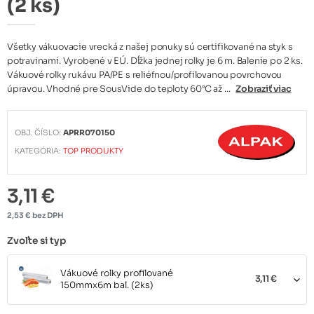
(2 ks)
Všetky vákuovacie vrecká z našej ponuky sú certifikované na styk s
potravinami. Vyrobené v EÚ. Dĺžka jednej rolky je 6 m. Balenie po 2 ks.
Vákuové rolky rukávu PA/PE s reliéfnou/profilovanou povrchovou
úpravou. Vhodné pre SousVide do teploty 60°C až ...
Zobraziť viac
OBJ. ČÍSLO:
APRR070150
KATEGÓRIA:
TOP PRODUKTY
3,11 €
2,53 € bez DPH
Zvoľte si typ
Vákuové rolky profilované
3,11 €
150mmx6m bal. (2ks)