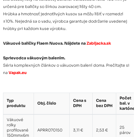
Vákuové rolky profilované
určená pre baličky so šírkou zvarovacej lišty 40 cm.
200mmx6m kartón 25 bal.
98,74 €
Hrúbka a hmotnosť jednotlivých kusov sa môžu líšiť v rozmedzí
(50ks)
±10%. Nejedná sa o vadu, výrobca garantuje dodržanie uvedenej
hrúbky pri každom kuse výrobku.
Vákuové rolky profilované
250mmx6m kartón 25 bal.
123,57 €
Vákuové baličky Flaem Nuova. Nájdete na
Zabijacka.sk
(50ks)
Sprievodca vákuovým balením.
Vákuové rolky profilované
Séria komplexných článkov o vákuovom balení doma. Prečítajte si
280mmx6m kartón 25 bal.
138,47 €
(50ks)
na
Vapak.eu
Vákuové rolky profilované
300mmx6m kartón 24 bal.
142,46 €
Počet
(48ks)
Typ
Cena s
Cena
Obj. číslo
bal. v
produktu
DPH
bez DPH
kartóne
Vákuové rolky profilované
Vákuové
400mmx6m kartón 15 bal.
123,39 €
rolky
(30ks)
25
profilované
APRR070150
3,11 €
2,53 €
párov
150mmx6m