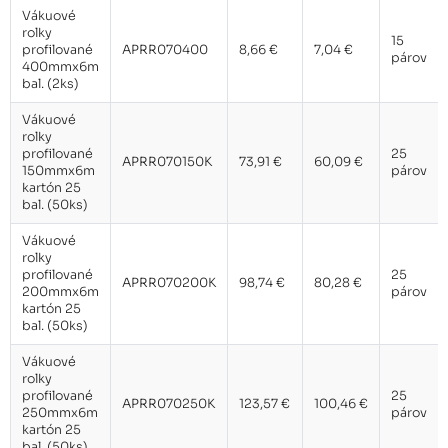
Vákuové
rolky
15
profilované
APRR070400
8,66 €
7,04 €
párov
400mmx6m
bal. (2ks)
Vákuové
rolky
profilované
25
APRR070150K
73,91 €
60,09 €
150mmx6m
párov
kartón 25
bal. (50ks)
Vákuové
rolky
profilované
25
APRR070200K
98,74 €
80,28 €
200mmx6m
párov
kartón 25
bal. (50ks)
Vákuové
rolky
profilované
25
APRR070250K
123,57 €
100,46 €
250mmx6m
párov
kartón 25
bal. (50ks)