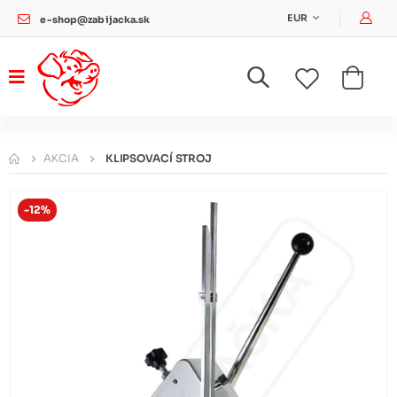
Pri
EUR
e-shop@zabijacka.sk
AKCIA
KLIPSOVACÍ STROJ
-12%