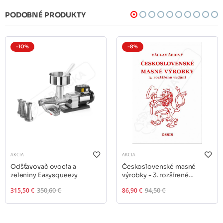
PODOBNÉ PRODUKTY
-10%
-8%
AKCIA
AKCIA
Odšťavovač ovocia a
Československé masné
zeleniny Easysqueezy
výrobky - 3. rozšírené
vydanie
315,50 €
350,60 €
86,90 €
94,50 €