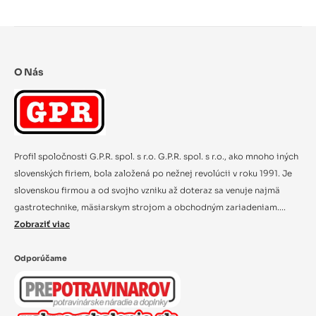
O Nás
Profil spoločnosti G.P.R. spol. s r.o. G.P.R. spol. s r.o., ako mnoho iných
slovenských firiem, bola založená po nežnej revolúcii v roku 1991. Je
slovenskou firmou a od svojho vzniku až doteraz sa venuje najmä
gastrotechnike, mäsiarskym strojom a obchodným zariadeniam....
Zobraziť viac
Odporúčame