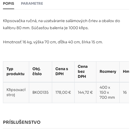
POPIS
PARAMETRE
Klipsovačka ručná, na uzatváranie salámových čriev a obalov do
kalibru 80 mm. Súčasťou balenia je 1000 klíps.
Hmotnosť 16 kg, výška 70 cm, dĺžka 40 cm, šírka 15 cm.
Cena
Typ
Obj.
Cena s
bez
Rozmery
Hmo
produktu
číslo
DPH
DPH
400 x
Klipsovací
BK00135
178,00 €
144,72 €
150 x
16
stroj
700 mm
PRÍSLUŠENSTVO