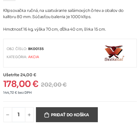
Klipsovačka ručná, na uzatváranie salámových čriev a obalov do
kalibru 80 mm. Súčasťou balenia je 1000 klíps.
Hmotnosť 16 kg, výška 70 cm, dĺžka 40 cm, šírka 15 cm.
OBJ. ČÍSLO:
BK00135
KATEGÓRIA:
AKCIA
Ušetríte 24,00 €
178,00 €
202,00 €
144,72 € bez DPH
PRIDAŤ DO KOŠÍKA