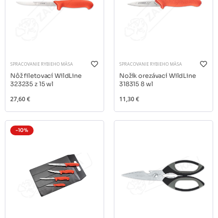
SPRACOVANIE RYBIEHO MÄSA
SPRACOVANIE RYBIEHO MÄSA
Nôž filetovací WildLine
Nožík orezávací WildLine
323235 z 15 wl
318315 8 wl
27,60 €
11,30 €
-10%