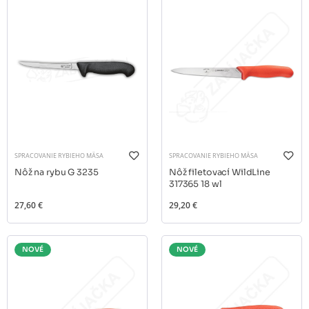
SPRACOVANIE RYBIEHO MÄSA
SPRACOVANIE RYBIEHO MÄSA
Nôž na rybu G 3235
Nôž filetovací WildLine
317365 18 wl
27,60 €
29,20 €
NOVÉ
NOVÉ