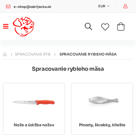
Pri
EUR
e-shop@zabijacka.sk
SPRACOVANIE RÝB
SPRACOVANIE RYBIEHO MÄSA
Spracovanie rybieho mäsa
Nože a údržba nožov
Pinzety, škrabky, kliešte