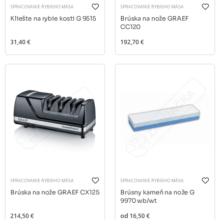
SPRACOVANIE RYBIEHO MÄSA
SPRACOVANIE RYBIEHO MÄSA
Kliešte na rybie kosti G 9515
Brúska na nože GRAEF
CC120
31,40 €
192,70 €
SPRACOVANIE RYBIEHO MÄSA
SPRACOVANIE RYBIEHO MÄSA
Brúska na nože GRAEF CX125
Brúsny kameň na nože G
9970 wb/wt
214,50 €
od
16,50 €