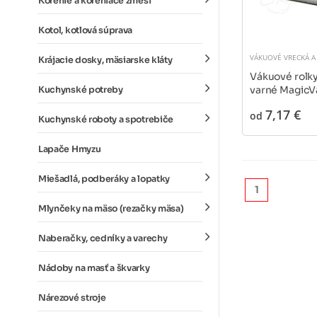
Korenie a koreniace zmesi
Kotol, kotlová súprava
VÁKUOVÉ VRECKÁ A
Krájacie dosky, mäsiarske kláty
Vákuové rolky
varné MagicVa
Kuchynské potreby
7,17 €
od
Kuchynské roboty a spotrebiče
Lapače Hmyzu
Miešadlá, podberáky a lopatky
1
Mlynčeky na mäso (rezačky mäsa)
Naberačky, cedníky a varechy
Nádoby na masť a škvarky
Nárezové stroje