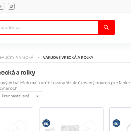
BALIČKY A VRECKÁ
VÁKUOVÉ VRECKÁ A ROLKY
ecká a rolky
ových baličiek majú vrúbkovaný štruktúrovaný povrch pre ľahké 
ozmeroch.