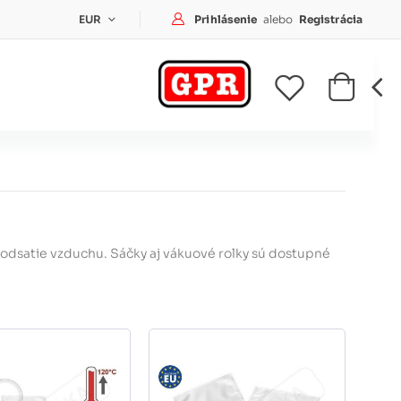
Prihlásenie
Prihlásenie
alebo
Registrácia
EUR
odsatie vzduchu. Sáčky aj vákuové rolky sú dostupné