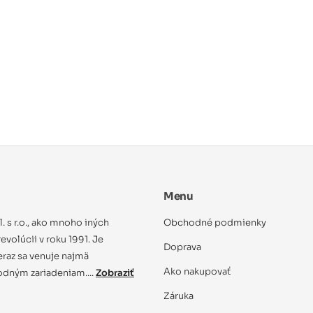
Menu
ol. s r.o., ako mnoho iných
Obchodné podmienky
evolúcii v roku 1991. Je
Doprava
eraz sa venuje najmä
Ako nakupovať
dným zariadeniam....
Zobraziť
Záruka