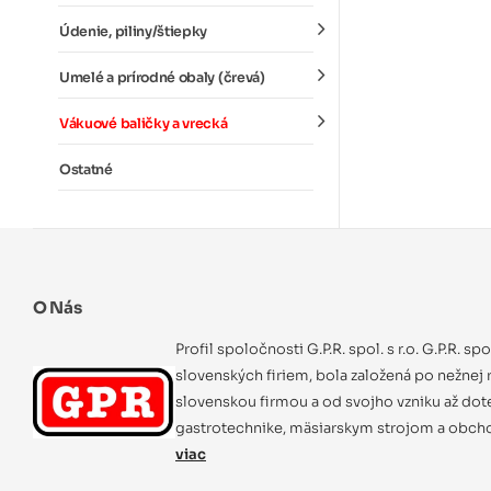
Údenie, piliny/štiepky
Umelé a prírodné obaly (črevá)
Vákuové baličky a vrecká
Ostatné
O Nás
Profil spoločnosti G.P.R. spol. s r.o. G.P.R. sp
slovenských firiem, bola založená po nežnej r
slovenskou firmou a od svojho vzniku až dot
gastrotechnike, mäsiarskym strojom a obcho
viac