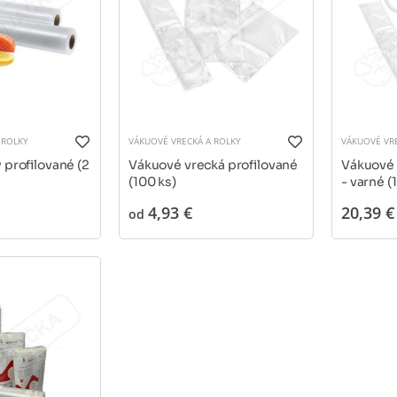
 ROLKY
VÁKUOVÉ VRECKÁ A ROLKY
VÁKUOVÉ VR
 profilované (2
Vákuové vrecká profilované
Vákuové 
(100 ks)
- varné (
4,93 €
20,39 €
od