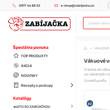
0917 44 88 22
e-shop@zabijacka.sk
Špeciálna ponuka
VÁKUOVÉ 
TOP PRODUKTY
Vákuové vr
AKCIA
Vrecká do váku
vo viacerých r
NOVINKY
Zoradiť podľa:
Recepty a postupy
Katalógy
☀️LETO SO ZABÍJAČKOU