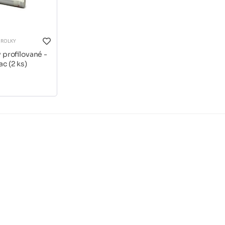
 ROLKY
 profilované -
c (2 ks)