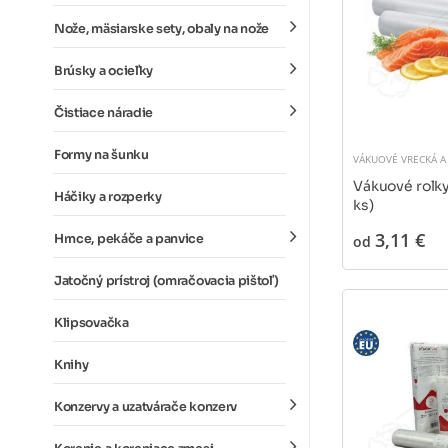
Nože, mäsiarske sety, obaly na nože
Brúsky a ocieľky
Čistiace náradie
Formy na šunku
VÁKUOVÉ VRECKÁ A
Vákuové rolky
Háčiky a rozperky
ks)
3,11 €
Hrnce, pekáče a panvice
od
Jatočný prístroj (omračovacia pištoľ)
Klipsovačka
Knihy
Konzervy a uzatvárače konzerv