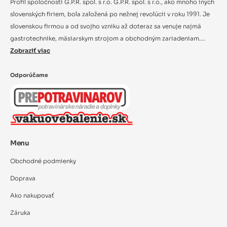
Profil spoločnosti G.P.R. spol. s r.o. G.P.R. spol. s r.o., ako mnoho iných
slovenských firiem, bola založená po nežnej revolúcii v roku 1991. Je
slovenskou firmou a od svojho vzniku až doteraz sa venuje najmä
gastrotechnike, mäsiarskym strojom a obchodným zariadeniam....
Zobraziť viac
Odporúčame
Menu
Obchodné podmienky
Doprava
Ako nakupovať
Záruka