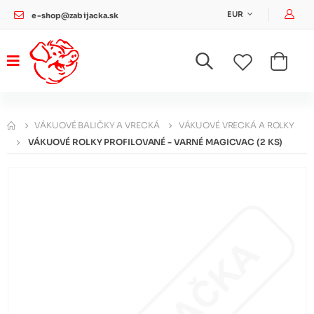
Pri
EUR
e-shop@zabijacka.sk
VÁKUOVÉ BALIČKY A VRECKÁ
VÁKUOVÉ VRECKÁ A ROLKY
VÁKUOVÉ ROLKY PROFILOVANÉ - VARNÉ MAGICVAC (2 KS)