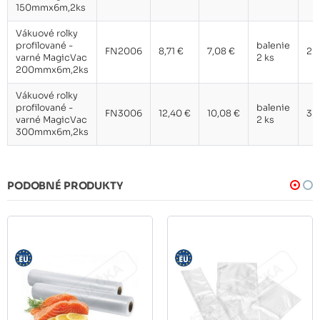
150mmx6m,2ks
Vákuové rolky
profilované -
balenie
FN2006
8,71 €
7,08 €
2
varné MagicVac
2 ks
200mmx6m,2ks
Vákuové rolky
profilované -
balenie
FN3006
12,40 €
10,08 €
3
varné MagicVac
2 ks
300mmx6m,2ks
PODOBNÉ PRODUKTY