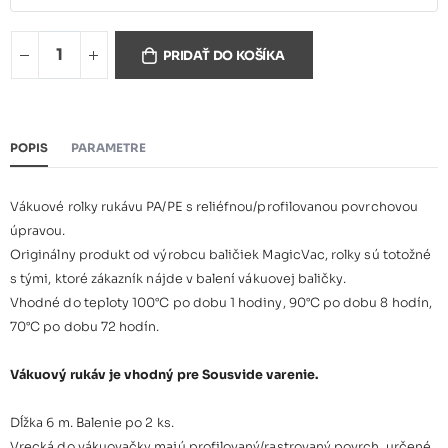
Vákuové rolky profilované -
varné MagicVac
8,71 €
PRIDAŤ DO KOŠÍKA
200mmx6m,2ks
Vákuové rolky profilované -
varné MagicVac
12,40 €
POPIS
PARAMETRE
300mmx6m,2ks
Vákuové rolky rukávu PA/PE s reliéfnou/profilovanou povrchovou
úpravou.
Originálny produkt od výrobcu baličiek MagicVac, rolky sú totožné
s tými, ktoré zákazník nájde v balení vákuovej baličky.
Vhodné do teploty 100°C po dobu 1 hodiny, 90°C po dobu 8 hodín,
70°C po dobu 72 hodín.
Vákuový rukáv je vhodný pre Sousvide varenie.
Dĺžka 6 m. Balenie po 2 ks.
Vrecká do vákuovačky majú profilovaný/rastrovaný povrch, určené