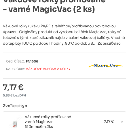
- varné MagicVac (2 ks)
Vákuové rolky rukávu PA/PE s reliéfnou/profilovanou povrchovou
úpravou. Originálny produkt od výrobcu baličiek MagicVac, rolky sú
totožné s tými, ktoré zákazník nájde v balení vákuovej baličky. Vhodné
do teploty 100°C po dobu 1 hodiny, 90°C po dobu 8...
Zobraziť viac
OBJ. ČÍSLO:
FN1506
KATEGÓRIA:
VÁKUOVÉ VRECKÁ A ROLKY
7,17 €
5,83 € bez DPH
Zvoľte si typ
Vákuové rolky profilované -
varné MagicVac
7,17 €
150mmx6m,2ks