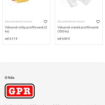
VÁKUOVÉ VRECKÁ A ROLKY
VÁKUOVÉ VRECKÁ A ROLKY
Vákuové rolky profilované (2
Vákuové vrecká profilované
ks)
(100 ks)
od
3,11 €
od
4,93 €
O Nás