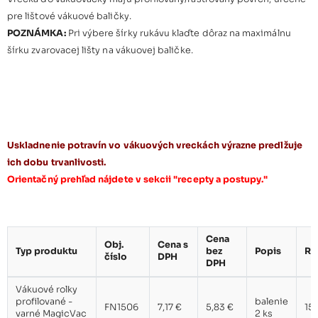
pre lištové vákuové baličky.
POZNÁMKA:
Pri výbere šírky rukávu klaďte dôraz na maximálnu
šírku zvarovacej lišty na vákuovej baličke.
Uskladnenie potravín vo vákuových vreckách výrazne predlžuje
ich dobu trvanlivosti.
Orientačný prehľad nájdete v sekcii "recepty a postupy."
Cena
Obj.
Cena s
Typ produktu
bez
Popis
Ro
číslo
DPH
DPH
Vákuové rolky
profilované -
balenie
FN1506
7,17 €
5,83 €
15
varné MagicVac
2 ks