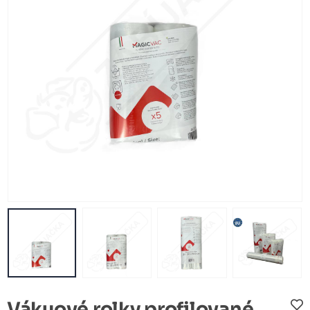
Vákuové rolky profilované