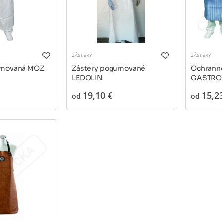
ZÁSTERY
ZÁSTERY
umovaná MOZ
Zástery pogumované
Ochranné
LEDOLIN
GASTROT
19,10 €
15,2
od
od