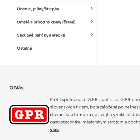
Údenie, piliny/štiepky
Umelé a prírodné obaly (črevá)
Vákuové baličky a vrecká
Ostatné
O Nás
Profil spoločnosti G.P.R. spol. s r.o. G.P.R. sp
slovenských firiem, bola založená po nežnej r
slovenskou firmou a od svojho vzniku až dot
gastrotechnike, mäsiarskym strojom a obcho
viac