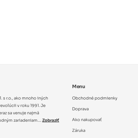
Menu
ol. s r.o., ako mnoho iných
Obchodné podmienky
evolúcii v roku 1991. Je
Doprava
eraz sa venuje najmä
Ako nakupovať
dným zariadeniam....
Zobraziť
Záruka