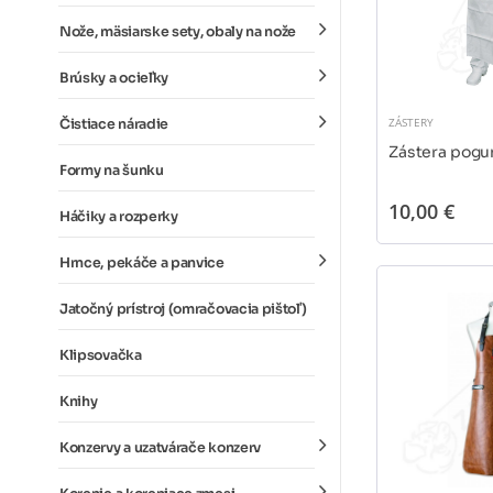
Nože, mäsiarske sety, obaly na nože
Brúsky a ocieľky
ZÁSTERY
Čistiace náradie
Zástera pog
Formy na šunku
10,00 €
Háčiky a rozperky
Hrnce, pekáče a panvice
Jatočný prístroj (omračovacia pištoľ)
Klipsovačka
Knihy
Konzervy a uzatvárače konzerv