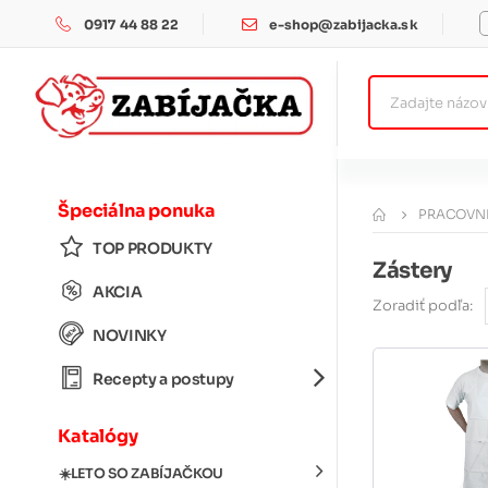
0917 44 88 22
e-shop@zabijacka.sk
Špeciálna ponuka
PRACOVNÉ
TOP PRODUKTY
Zástery
AKCIA
Zoradiť podľa:
NOVINKY
Recepty a postupy
Katalógy
☀️LETO SO ZABÍJAČKOU