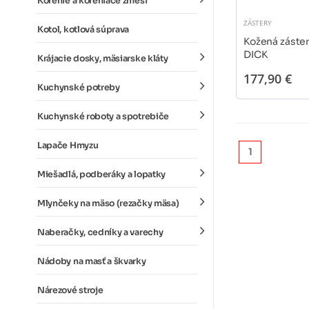
Korenie a koreniace zmesi
ZÁSTERY
Kotol, kotlová súprava
Kožená záster
DICK
Krájacie dosky, mäsiarske kláty
177,90 €
Kuchynské potreby
Kuchynské roboty a spotrebiče
Lapače Hmyzu
1
Miešadlá, podberáky a lopatky
Mlynčeky na mäso (rezačky mäsa)
Naberačky, cedníky a varechy
Nádoby na masť a škvarky
Nárezové stroje