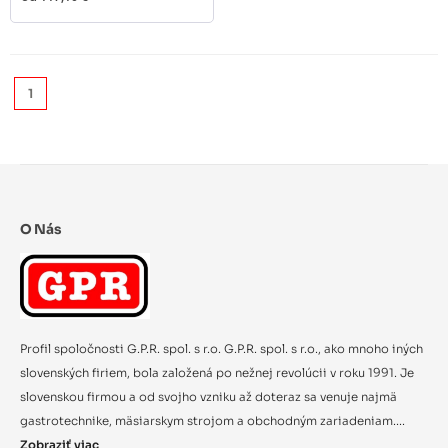
1
O Nás
Profil spoločnosti G.P.R. spol. s r.o. G.P.R. spol. s r.o., ako mnoho iných
slovenských firiem, bola založená po nežnej revolúcii v roku 1991. Je
slovenskou firmou a od svojho vzniku až doteraz sa venuje najmä
gastrotechnike, mäsiarskym strojom a obchodným zariadeniam....
Zobraziť viac