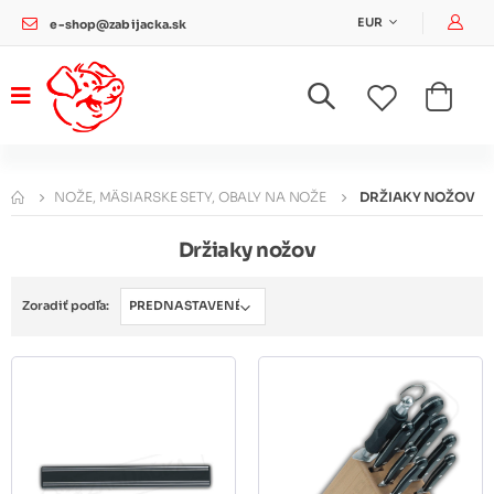
Pri
EUR
e-shop@zabijacka.sk
NOŽE, MÄSIARSKE SETY, OBALY NA NOŽE
DRŽIAKY NOŽOV
Držiaky nožov
Zoradiť podľa: