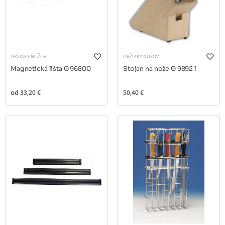
DRŽIAKY NOŽOV
DRŽIAKY NOŽOV
Magnetická lišta G 96800
Stojan na nože G 9892 l
od
33,20 €
50,40 €