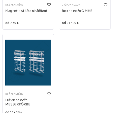
DRŽIAKY NOŽOV
DRŽIAKY NOŽOV
Magnetická lišta s háčikmi
Box na nože G MHB
od
7,50 €
od
217,30 €
DRŽIAKY NOŽOV
Držiak na nože
MESSERKÖRBE
od
117,10 €