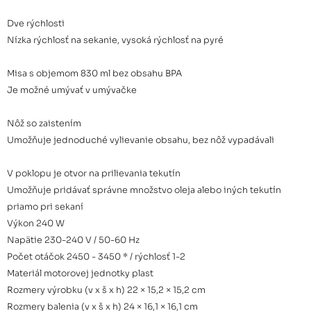
Dve rýchlosti
Nízka rýchlosť na sekanie, vysoká rýchlosť na pyré
Misa s objemom 830 ml bez obsahu BPA
Je možné umývať v umývačke
Nôž so zaistením
Umožňuje jednoduché vylievanie obsahu, bez nôž vypadávali
V poklopu je otvor na prilievania tekutín
Umožňuje pridávať správne množstvo oleja alebo iných tekutín
priamo pri sekaní
Výkon 240 W
Napätie 230-240 V / 50-60 Hz
Počet otáčok 2450 - 3450 * / rýchlosť 1-2
Materiál motorovej jednotky plast
Rozmery výrobku (v x š x h) 22 × 15,2 × 15,2 cm
Rozmery balenia (v x š x h) 24 × 16,1 × 16,1 cm