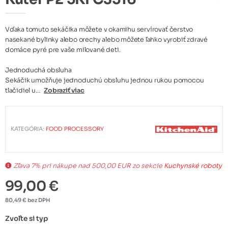
Vďaka tomuto sekáčika môžete v okamihu servírovať čerstvo
nasekané bylinky alebo orechy alebo môžete ľahko vyrobiť zdravé
domáce pyré pre vaše milované deti.
Jednoduchá obsluha
Sekáčik umožňuje jednoduchú obsluhu jednou rukou pomocou
tlačidiel u...
Zobraziť viac
KATEGÓRIA:
FOOD PROCESSORY
Zľava 7% pri nákupe nad 500,00 EUR zo sekcie
Kuchynské roboty
99,00 €
80,49 € bez DPH
Zvoľte si typ