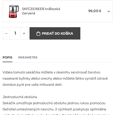
5KFC3516EER kráľovská
99,00 €
červená
PRIDAŤ DO KOŠÍKA
5KFC3516EAC mandľová
99,00 €
POPIS
PARAMETRE
5KFC3516ECU strieborná
99,00 €
Vďaka tomuto sekáčika môžete v okamihu servírovať čerstvo
nasekané bylinky alebo orechy alebo môžete ľahko vyrobiť zdravé
domáce pyré pre vaše milované deti.
5KFC3516EOB čierna
99,00 €
Jednoduchá obsluha
Sekáčik umožňuje jednoduchú obsluhu jednou rukou pomocou
tlačidiel umiestnených navrchu. 2 rýchlosti poskytujú optimálne