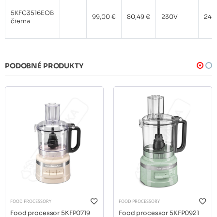
5KFC3516EOB
99,00 €
80,49 €
230V
240
čierna
PODOBNÉ PRODUKTY
FOOD PROCESSORY
FOOD PROCESSORY
Food processor 5KFP0719
Food processor 5KFP0921