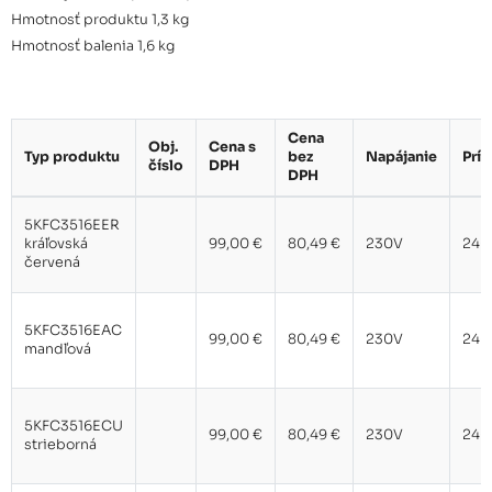
Hmotnosť produktu 1,3 kg
Hmotnosť balenia 1,6 kg
Cena
Obj.
Cena s
Typ produktu
bez
Napájanie
Prí
číslo
DPH
DPH
5KFC3516EER
kráľovská
99,00 €
80,49 €
230V
240
červená
5KFC3516EAC
99,00 €
80,49 €
230V
240
mandľová
5KFC3516ECU
99,00 €
80,49 €
230V
240
strieborná