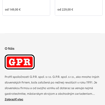
od
149,00 €
od
229,00 €
O Nás
Profil spoločnosti G.P.R. spol. s r.o. G.P.R. spol. s r.o., ako mnoho iných
slovenských firiem, bola založená po nežnej revolúcii v roku 1991. Je
slovenskou firmou a od svojho vzniku až doteraz sa venuje najmä
gastrotechnike, mäsiarskym strojom a obchodným zariadeniam....
Zobraziť viac