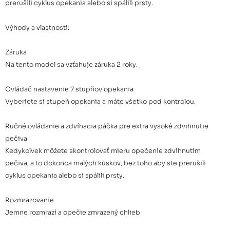
prerušili cyklus opekania alebo si spálili prsty.
5KMT2109EPL porcelánová
199,00 €
Výhody a vlastnosti:
Záruka
Na tento model sa vzťahuje záruka 2 roky.
Ovládač nastavenie 7 stupňov opekania
Vyberiete si stupeň opekania a máte všetko pod kontrolou.
Ručné ovládanie a zdvíhacia páčka pre extra vysoké zdvihnutie
pečiva
Kedykoľvek môžete skontrolovať mieru opečenie zdvihnutím
pečiva, a to dokonca malých kúskov, bez toho aby ste prerušili
cyklus opekania alebo si spálili prsty.
Rozmrazovanie
Jemne rozmrazí a opečie zmrazený chlieb