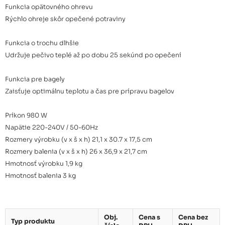
Funkcia opätovného ohrevu
Rýchlo ohreje skôr opečené potraviny
Funkcia o trochu dlhšie
Udržuje pečivo teplé až po dobu 25 sekúnd po opečení
Funkcia pre bagely
Zaisťuje optimálnu teplotu a čas pre prípravu bagelov
Príkon 980 W
Napätie 220-240V / 50-60Hz
Rozmery výrobku (v x š x h) 21,1 x 30.7 x 17,5 cm
Rozmery balenia (v x š x h) 26 x 36,9 x 21,7 cm
Hmotnosť výrobku 1,9 kg
Hmotnosť balenia 3 kg
Obj.
Cena s
Cena bez
Typ produktu