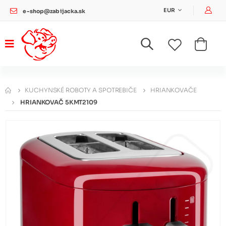
Pri
EUR
e-shop@zabijacka.sk
KUCHYNSKÉ ROBOTY A SPOTREBIČE
HRIANKOVAČE
HRIANKOVAČ 5KMT2109