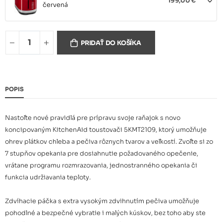
199,00 €
červená
PRIDAŤ DO KOŠÍKA
5KMT2109EBM matná čierna
199,00 €
POPIS
5KMT2109EAC mandľová
199,00 €
Nastoľte nové pravidlá pre prípravu svoje raňajok s novo
koncipovaným KitchenAid toustovači 5KMT2109, ktorý umožňuje
ohrev plátkov chleba a pečiva rôznych tvarov a veľkostí. Zvoľte si zo
5KMT2109ESX nerez
199,00 €
7 stupňov opekania pre dosiahnutie požadovaného opečenie,
vrátane programu rozmrazovania, jednostranného opekania či
funkcia udržiavania teploty.
5KMT2109EPT pistáciová
199,00 €
Zdvíhacie páčka s extra vysokým zdvihnutím pečiva umožňuje
pohodlné a bezpečné vybratie i malých kúskov, bez toho aby ste