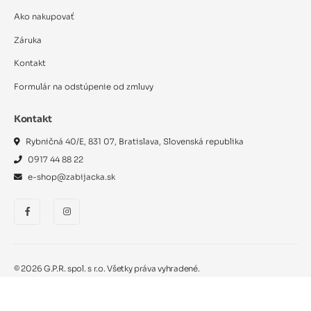
Ako nakupovať
Záruka
Kontakt
Formulár na odstúpenie od zmluvy
Kontakt
Rybničná 40/E, 831 07, Bratislava, Slovenská republika
0917 44 88 22
e-shop@zabijacka.sk
©
2026
G.P.R. spol. s r.o. Všetky práva vyhradené.