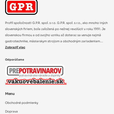
Profil spoločnosti G.P.R. spol. s r.o. G.P.R. spol. s r.o., ako mnoho iných
slovenských firiem, bola založená po nežnej revolúcii v roku 1991. Je
slovenskou firmou a od svojho vzniku až doteraz sa venuje najmä
gastrotechnike, mäsiarskym strojom a obchodným zariadeniam....
Zobraziť viac
Odporúčame
Menu
Obchodné podmienky
Doprava