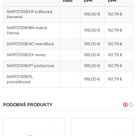
číslo
DPH
DPH
5KMT2109EER kráľovská
199,00 €
161,79 €
červená
5KMT2109EBM matná
199,00 €
161,79 €
čierna
5KMT2109EAC mandľová
199,00 €
161,79 €
5KMT2109ESX nerez
199,00 €
161,79 €
5KMT2109EPT pistáciová
199,00 €
161,79 €
5KMT2109EPL
199,00 €
161,79 €
porcelánová
PODOBNÉ PRODUKTY