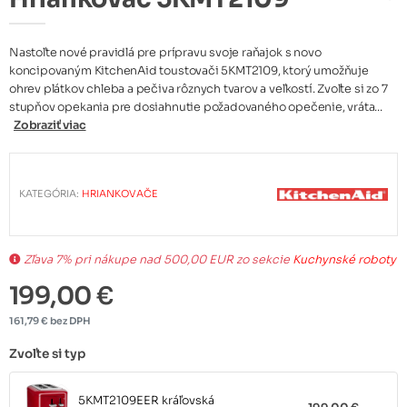
Nastoľte nové pravidlá pre prípravu svoje raňajok s novo
koncipovaným KitchenAid toustovači 5KMT2109, ktorý umožňuje
ohrev plátkov chleba a pečiva rôznych tvarov a veľkostí. Zvoľte si zo 7
stupňov opekania pre dosiahnutie požadovaného opečenie, vráta...
Zobraziť viac
KATEGÓRIA:
HRIANKOVAČE
Zľava 7% pri nákupe nad 500,00 EUR zo sekcie
Kuchynské roboty
199,00 €
161,79 € bez DPH
Zvoľte si typ
5KMT2109EER kráľovská