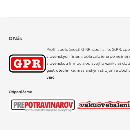
O Nás
Profil spoločnosti G.P.R. spol. s r.o. G.P.R. sp
slovenských firiem, bola založená po nežnej r
slovenskou firmou a od svojho vzniku až dot
gastrotechnike, mäsiarskym strojom a obcho
viac
Odporúčame