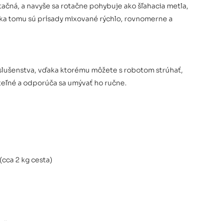
ačná, a navyše sa rotačne pohybuje ako šľahacia metla,
Vďaka tomu sú prísady mixované rýchlo, rovnomerne a
íslušenstva, vďaka ktorému môžete s robotom strúhať,
niteľné a odporúča sa umývať ho ručne.
(cca 2 kg cesta)