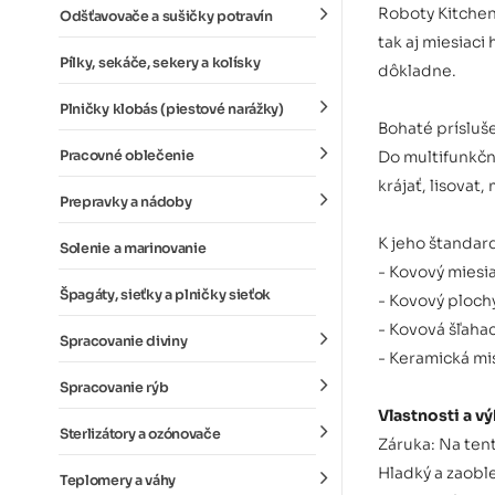
Roboty Kitchen
Odšťavovače a sušičky potravín
tak aj miesiaci
Pílky, sekáče, sekery a kolísky
dôkladne.
Plničky klobás (piestové narážky)
Bohaté prísluš
Pracovné oblečenie
Do multifunkčn
krájať, lisovat
Prepravky a nádoby
K jeho štandar
Solenie a marinovanie
- Kovový mies
Špagáty, sieťky a plničky sieťok
- Kovový ploc
- Kovová šľaha
Spracovanie diviny
- Keramická mis
Spracovanie rýb
Vlastnosti a v
Sterlizátory a ozónovače
Záruka: Na tent
Hladký a zaoble
Teplomery a váhy