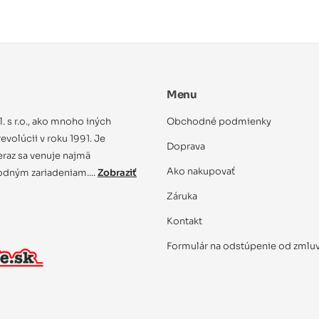
Menu
ol. s r.o., ako mnoho iných
Obchodné podmienky
evolúcii v roku 1991. Je
Doprava
eraz sa venuje najmä
Ako nakupovať
dným zariadeniam....
Zobraziť
Záruka
Kontakt
Formulár na odstúpenie od zmlu