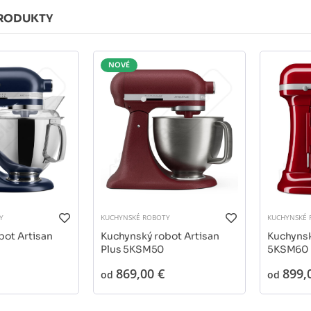
RODUKTY
NOVÉ
Y
KUCHYNSKÉ ROBOTY
KUCHYNSKÉ 
bot Artisan
Kuchynský robot Artisan
Kuchynsk
Plus 5KSM50
5KSM60
869,00 €
899,
od
od