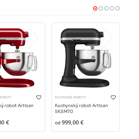
NO
ROBOTY
KUCHYNSKÉ ROBOTY
KUCH
ý robot Artisan
Kuchynský robot Artisan
Kuc
5KSM70
Dut
00 €
999,00 €
8
od
od