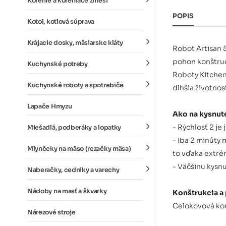
Korenie a koreniace zmesi
POPIS
Kotol, kotlová súprava
Krájacie dosky, mäsiarske kláty
Robot Artisan 
pohon konštruo
Kuchynské potreby
Roboty Kitchen
Kuchynské roboty a spotrebiče
dlhšia životnos
Lapače Hmyzu
Ako na kysnut
- Rýchlosť 2 je
Miešadlá, podberáky a lopatky
- Iba 2 minúty
Mlynčeky na mäso (rezačky mäsa)
to vďaka extr
- Väčšinu kysnu
Naberačky, cedníky a varechy
Nádoby na masť a škvarky
Konštrukcia a
Celokovová kon
Nárezové stroje