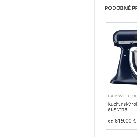
PODOBNÉ P
KUCHYNSKÉ ROBOT
Kuchynský ro
5KSM175
819,00 €
od