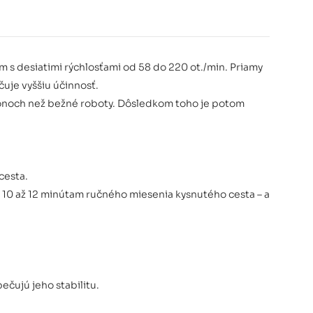
 desiatimi rýchlosťami od 58 do 220 ot./min. Priamy
je vyššiu účinnosť.
konoch než bežné roboty. Dôsledkom toho je potom
cesta.
10 až 12 minútam ručného miesenia kysnutého cesta – a
čujú jeho stabilitu.