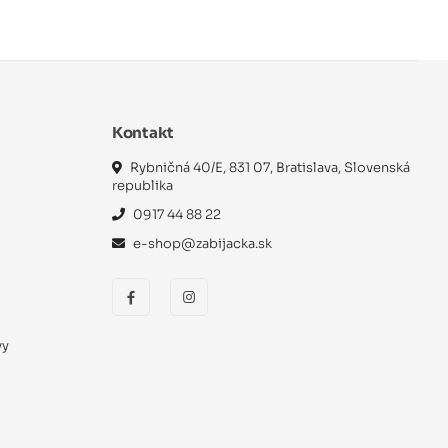
Kontakt
Rybničná 40/E, 831 07, Bratislava, Slovenská
republika
0917 44 88 22
e-shop@zabijacka.sk
vy