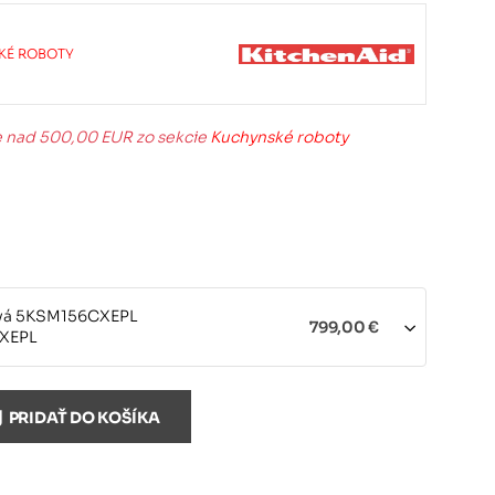
KÉ ROBOTY
e nad 500,00 EUR zo sekcie
Kuchynské roboty
vá 5KSM156CXEPL
799,00 €
XEPL
tina 5KSM156CXEBK
799,00 €
PRIDAŤ DO KOŠÍKA
XEBK