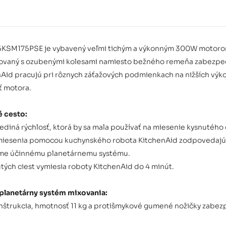
5KSM175PSE je vybavený veľmi tichým a výkonným 300W motorom s
vaný s ozubenými kolesami namiesto bežného remeňa zabezpeču
Aid pracujú pri rôznych záťažových podmienkach na nižších vý
ť motora.
é cesto:
 jediná rýchlosť, ktorá by sa mala používať na miesenie kysnutého 
 miesenia pomocou kuchynského robota KitchenAid zodpovedajú 
éme účinnému planetárnemu systému.
tých ciest vymiesia roboty KitchenAid do 4 minút.
 planetárny systém mixovania:
štrukcia, hmotnosť 11 kg a protišmykové gumené nožičky zabezpe