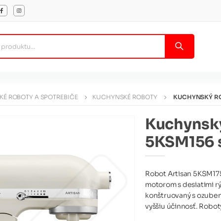
É ROBOTY A SPOTREBIČE
KUCHYNSKÉ ROBOTY
KUCHYNSKÝ RO
Kuchynský
5KSM156 
Robot Artisan 5KSM17
motorom s desiatimi r
konštruovaný s ozube
vyššiu účinnosť. Roboty