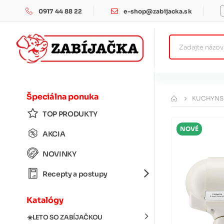
0917 44 88 22
e-shop@zabijacka.sk
Špeciálna ponuka
KUCHYNSK
TOP PRODUKTY
NOVÉ
AKCIA
NOVINKY
Recepty a postupy
Katalógy
☀️LETO SO ZABÍJAČKOU