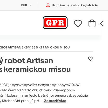
Prihlásenie
Prihlásenie
alebo
Registrácia
EUR
BOT ARTISAN 5KSM156 S KERAMICKOU MISOU
 robot Artisan
s keramickou misou
5PSE je vybavený veľmi tichým a výkonným 300W
ýchlosťami od 58 do 220 ot./min. Priamy pohon
nými kolesami namiesto bežného remeňa zabezpečuje
 KitchenAid pracujú pri ...
Zobraziť viac