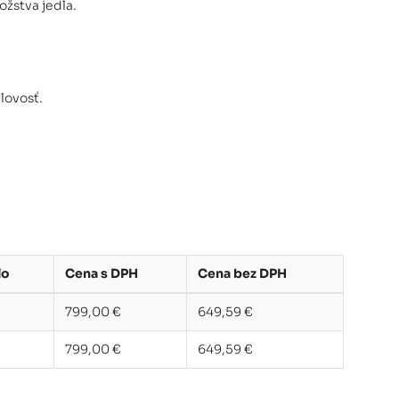
žstva jedla.
lovosť.
lo
Cena s DPH
Cena bez DPH
799,00 €
649,59 €
799,00 €
649,59 €