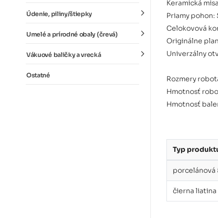
Keramická misa
Údenie, piliny/štiepky
Priamy pohon: 
Celokovová kon
Umelé a prírodné obaly (črevá)
Originálne pla
Univerzálny ot
Vákuové baličky a vrecká
Ostatné
Rozmery robota
Hmotnosť robot
Hmotnosť balen
Typ produkt
porcelánov
čierna liat