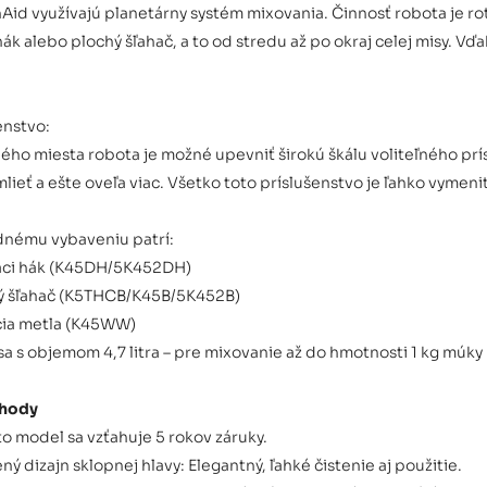
Aid využívajú planetárny systém mixovania. Činnosť robota je rot
 hák alebo plochý šľahač, a to od stredu až po okraj celej misy. 
enstvo:
ého miesta robota je možné upevniť širokú škálu voliteľného pr
, mlieť a ešte oveľa viac. Všetko toto príslušenstvo je ľahko vyme
dnému vybaveniu patrí:
iaci hák (K45DH/5K452DH)
hý šľahač (K5THCB/K45B/5K452B)
cia metla (K45WW)
a s objemom 4,7 litra – pre mixovanie až do hmotnosti 1 kg múky 
ýhody
o model sa vzťahuje 5 rokov záruky.
ný dizajn sklopnej hlavy: Elegantný, ľahké čistenie aj použitie.