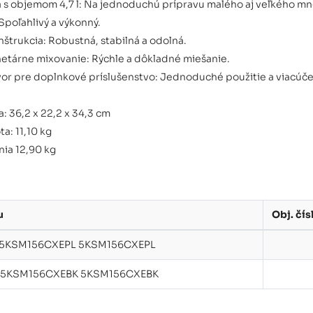
 s objemom 4,7 l: Na jednoduchú prípravu malého aj veľkého mno
Spoľahlivý a výkonný.
štrukcia: Robustná, stabilná a odolná.
netárne mixovanie: Rýchle a dôkladné miešanie.
vor pre doplnkové príslušenstvo: Jednoduché použitie a viacúče
: 36,2 x 22,2 x 34,3 cm
a: 11,10 kg
ia 12,90 kg
u
Obj. čís
á 5KSM156CXEPL 5KSM156CXEPL
ina 5KSM156CXEBK 5KSM156CXEBK