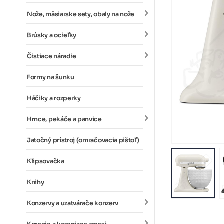
Nože, mäsiarske sety, obaly na nože
Brúsky a ocieľky
Čistiace náradie
Formy na šunku
Háčiky a rozperky
Hrnce, pekáče a panvice
Jatočný prístroj (omračovacia pištoľ)
Klipsovačka
Knihy
Konzervy a uzatvárače konzerv