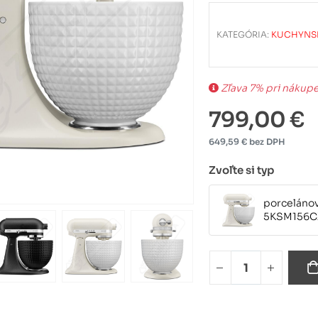
KATEGÓRIA:
KUCHYNS
Zľava 7% pri nákup
799,00 €
649,59 € bez DPH
Zvoľte si typ
porceláno
5KSM156C
čierna lia
5KSM156C