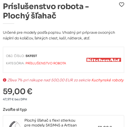
Príslušenstvo robota -
Plochý šľahač
Určené pre modely podľa popisu. Vhodný pri príprave ovocných
náplní do koláčov, ľahkých ciest, kaší, nátierok, atď.
OBJ. ČÍSLO:
5KFE5T
KATEGÓRIA:
PRÍSLUŠENSTVO ROBOTA
Zľava 7% pri nákupe nad 500,00 EUR zo sekcie
Kuchynské roboty
59,00 €
47,97 € bez DPH
Zvoľte si typ
Plochý šľahač s flexi stierkou
pre modely 5KSM45 a Artisan