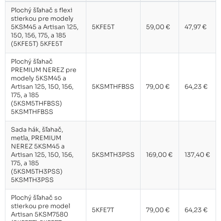
Plochý šľahač s flexi
stierkou pre modely
Plochý šľahač pre model Heavy
49,00 €
5KSM45 a Artisan 125,
5KFE5T
59,00 €
47,97 €
Duty 5KPM5 (5K5A2B) 5K5A2B
150, 156, 175, a 185
(5KFE5T) 5KFE5T
Plochý šľahač
Plochý šľahač dvojstenný pre
PREMIUM NEREZ pre
modely Artisan 5KSM 55 60, 70
89,00 €
modely 5KSM45 a
(5KDF7B)
Artisan 125, 150, 156,
5KSMTHFBSS
79,00 €
64,23 €
175, a 185
(5KSM5THFBSS)
Plochý šľahač pre modely
5KSMTHFBSS
Artisan 5KSM 55, 60, 70
69,00 €
(5KSMBLWF)
Sada hák, šľahač,
metla, PREMIUM
NEREZ 5KSM45 a
Plochý šľahač so strieborným
Artisan 125, 150, 156,
5KSMTH3PSS
169,00 €
137,40 €
povrchom pre modely Artisan
69,00 €
175, a 185
5KSM 55, 60, 70 (5KSMBLSF)
(5KSM5TH3PSS)
5KSMTH3PSS
Plochý šľahač so
stierkou pre model
5KFE7T
79,00 €
64,23 €
Artisan 5KSM7580