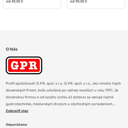
od
49,00 €
od
99,00 €
ovocie a zeleninu
O Nás
Profil spoločnosti G.P.R. spol. s r.o. G.P.R. spol. s r.o., ako mnoho iných
slovenských firiem, bola založená po nežnej revolúcii v roku 1991. Je
slovenskou firmou a od svojho vzniku až doteraz sa venuje najmä
gastrotechnike, mäsiarskym strojom a obchodným zariadeniam....
Zobraziť viac
Odporúčame