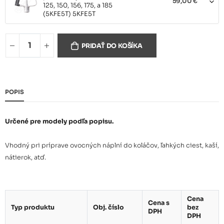
59,00 €
125, 150, 156, 175, a 185
(5KFE5T) 5KFE5T
Plochý šľahač PREMIUM
NEREZ pre modely 5KSM45 a
PRIDAŤ DO KOŠÍKA
79,00 €
Artisan 125, 150, 156, 175, a 185
(5KSM5THFBSS) 5KSMTHFBSS
Sada hák, šľahač, metla,
POPIS
PREMIUM NEREZ 5KSM45 a
169,00 €
Artisan 125, 150, 156, 175, a 185
(5KSM5TH3PSS) 5KSMTH3PSS
Určené pre modely podľa popisu.
Plochý šľahač so stierkou pre
Vhodný pri príprave ovocných náplní do koláčov, ľahkých ciest, kaší,
model Artisan 5KSM7580
79,00 €
nátierok, atď.
(5KFE7T) 5KFE7T
Plochý šľahač PREMIUM
Cena
NEREZ pre model Artisan
109,00 €
Cena s
Typ produktu
Obj. číslo
bez
5KSM7580 (5K7SFB) 5K7SFB
DPH
DPH