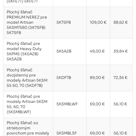
(5KFE7T) 5KFE7T
Plochý šľahač
PREMIUM NEREZ pre
model Artisan
5K7SFB
109,00 €
88,62 €
5KSM7580 (5K7SFB)
5K7SFB
Plochý šľahač pre
model Heavy Duty
5K5A2B
49,00 €
39,84 €
5KPM5 (5K5A2B)
5K5A2B
Plochý šľahač
dvojstenný pre
5KDF7B
89,00 €
72,36 €
modely Artisan 5KSM
55 60, 70 (5KDF7B)
Plochý šľahač pre
modely Artisan 5KSM
5KSMBLWF
69,00 €
56,10 €
55, 60, 70
(5KSMBLWF)
Plochý šľahač so
strieborným
povrchom pre modely
5KSMBLSF
69,00 €
56,10 €