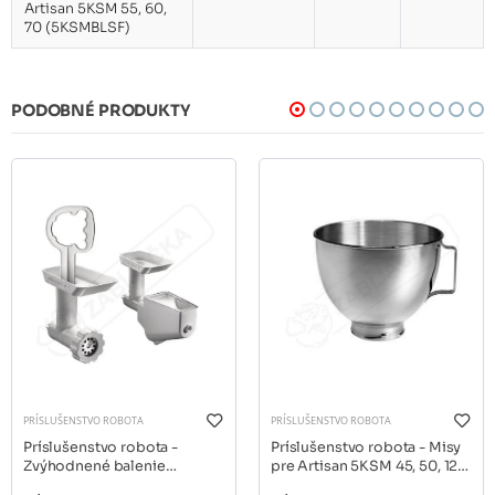
Artisan 5KSM 55, 60,
70 (5KSMBLSF)
PODOBNÉ PRODUKTY
PRÍSLUŠENSTVO ROBOTA
PRÍSLUŠENSTVO ROBOTA
Príslušenstvo robota -
Príslušenstvo robota - Misy
Zvýhodnené balenie
pre Artisan 5KSM 45, 50, 125,
Mlynček na mäso + lis na
150, 156, 175, a 185