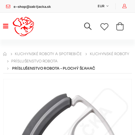
Pri
EUR
e-shop@zabijacka.sk
KUCHYNSKÉ ROBOTY A SPOTREBIČE
KUCHYNSKÉ ROBOTY
PRÍSLUŠENSTVO ROBOTA
PRÍSLUŠENSTVO ROBOTA - PLOCHÝ ŠĽAHAČ