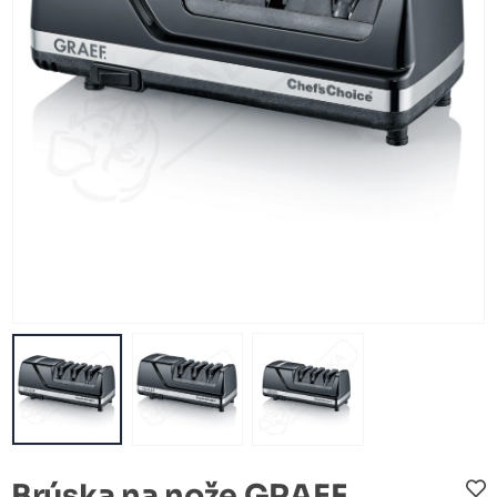
Brúska na nože GRAEF