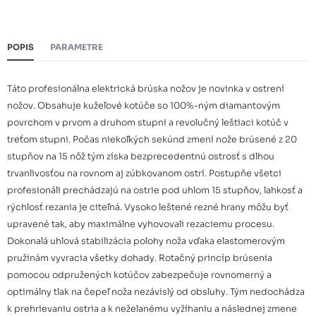
POPIS
PARAMETRE
Táto profesionálna elektrická brúska nožov je novinka v ostrení
nožov. Obsahuje kužeľové kotúče so 100%-ným diamantovým
povrchom v prvom a druhom stupni a revolučný leštiaci kotúč v
treťom stupni. Počas niekoľkých sekúnd zmení nože brúsené z 20
stupňov na 15 nôž tým získa bezprecedentnú ostrosť s dlhou
trvanlivosťou na rovnom aj zúbkovanom ostrí. Postupňe všetci
profesionáli prechádzajú na ostrie pod uhlom 15 stupňov, lahkosť a
rýchlosť rezania je citeľná. Vysoko leštené rezné hrany môžu byť
upravené tak, aby maximálne vyhovovali rezaciemu procesu.
Dokonalá uhlová stabilizácia polohy noža vďaka elastomerovým
pružinám vyvracia všetky dohady. Rotačný princíp brúsenia
pomocou odpružených kotúčov zabezpečuje rovnomerný a
optimálny tlak na čepeľ noža nezávislý od obsluhy. Tým nedochádza
k prehrievaniu ostria a k neželanému vyžíhaniu a následnej zmene