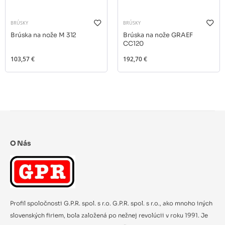
BRÚSKY
BRÚSKY
Brúska na nože M 312
Brúska na nože GRAEF
CC120
103,57 €
192,70 €
O Nás
Profil spoločnosti G.P.R. spol. s r.o. G.P.R. spol. s r.o., ako mnoho iných
slovenských firiem, bola založená po nežnej revolúcii v roku 1991. Je