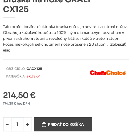
CX125
Táto profesionálna elektrická brúska nožov je novinka v ostrení nožov.
Obsahuje kužeľové kotúče so 100%-ným diamantovým povrchom v
prvom a druhom stupni a revolučný leštiaci kotúč v treťom stupni.
Počas niekoľkých sekúnd zmení nože brúsené z 20 stupň...
Zobraziť
viac
OBJ. ČÍSLO:
GACX125
KATEGÓRIA:
BRÚSKY
214,50 €
174,39 € bez DPH
PRIDAŤ DO KOŠÍKA