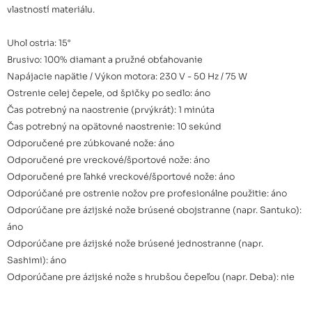
vlastností materiálu.
Uhol ostria: 15°
Brusivo: 100% diamant a pružné obťahovanie
Napájacie napätie / Výkon motora: 230 V - 50 Hz / 75 W
Ostrenie celej čepele, od špičky po sedlo: áno
Čas potrebný na naostrenie (prvýkrát): 1 minúta
Čas potrebný na opätovné naostrenie: 10 sekúnd
Odporučené pre zúbkované nože: áno
Odporučené pre vreckové/športové nože: áno
Odporučené pre ľahké vreckové/športové nože: áno
Odporúčané pre ostrenie nožov pre profesionálne použitie: áno
Odporúčane pre ázijské nože brúsené obojstranne (napr. Santuko):
áno
Odporúčane pre ázijské nože brúsené jednostranne (napr.
Sashimi): áno
Odporúčane pre ázijské nože s hrubšou čepeľou (napr. Deba): nie