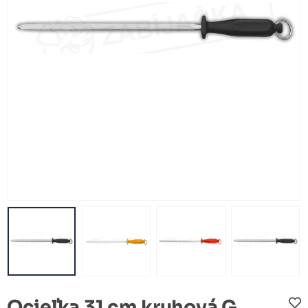
Ocieľka 31 cm kruhová G