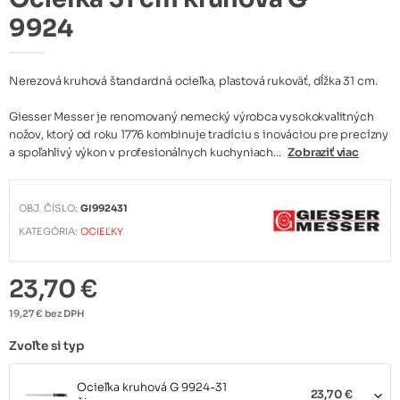
9924
Nerezová kruhová štandardná ocieľka, plastová rukoväť, dĺžka 31 cm.
Giesser Messer je renomovaný nemecký výrobca vysokokvalitných
nožov, ktorý od roku 1776 kombinuje tradíciu s inováciou pre precízny
a spoľahlivý výkon v profesionálnych kuchyniach...
Zobraziť viac
OBJ. ČÍSLO:
GI992431
KATEGÓRIA:
OCIEĽKY
23,70 €
19,27 € bez DPH
Zvoľte si typ
Ocieľka kruhová G 9924-31
23,70 €