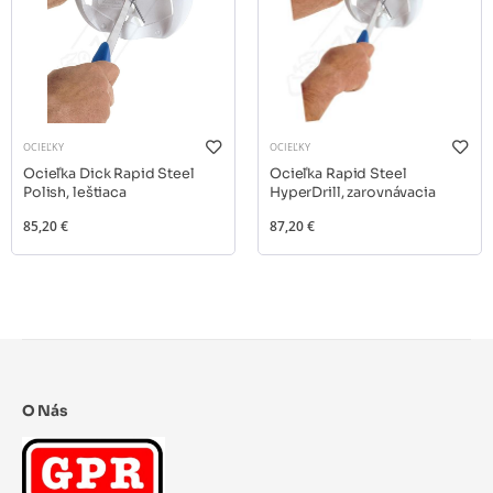
OCIEĽKY
OCIEĽKY
Ocieľka Dick Rapid Steel
Ocieľka Rapid Steel
Polish, leštiaca
HyperDrill, zarovnávacia
85,20 €
87,20 €
O Nás