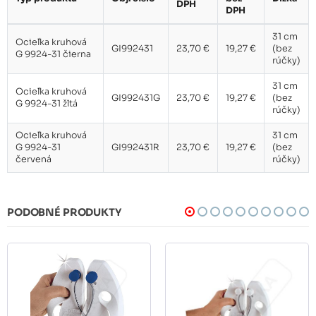
DPH
DPH
31 cm
Ocieľka kruhová
GI992431
23,70 €
19,27 €
(bez
G 9924-31 čierna
rúčky)
31 cm
Ocieľka kruhová
GI992431G
23,70 €
19,27 €
(bez
G 9924-31 žltá
rúčky)
Ocieľka kruhová
31 cm
G 9924-31
GI992431R
23,70 €
19,27 €
(bez
červená
rúčky)
PODOBNÉ PRODUKTY