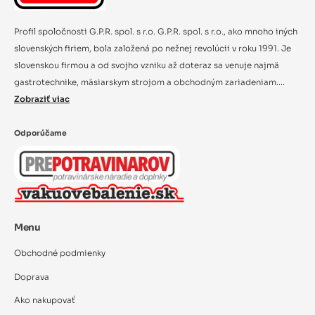
Profil spoločnosti G.P.R. spol. s r.o. G.P.R. spol. s r.o., ako mnoho iných
slovenských firiem, bola založená po nežnej revolúcii v roku 1991. Je
slovenskou firmou a od svojho vzniku až doteraz sa venuje najmä
gastrotechnike, mäsiarskym strojom a obchodným zariadeniam....
Zobraziť viac
Odporúčame
Menu
Obchodné podmienky
Doprava
Ako nakupovať