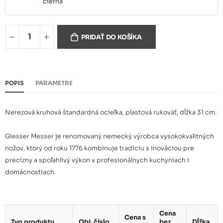
čierna
Ocieľka kruhová G 9924-31 žltá
23,70 €
PRIDAŤ DO KOŠÍKA
Ocieľka kruhová G 9924-31
23,70 €
červená
POPIS
PARAMETRE
Nerezová kruhová štandardná ocieľka, plastová rukoväť, dĺžka 31 cm.
Giesser Messer je renomovaný nemecký výrobca vysokokvalitných
nožov, ktorý od roku 1776 kombinuje tradíciu s inováciou pre
precízny a spoľahlivý výkon v profesionálnych kuchyniach i
domácnostiach.
Cena
Cena s
Typ produktu
Obj. číslo
bez
Dĺžka