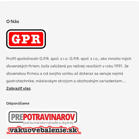
O Nás
Profil spoločnosti G.P.R. spol. s r.o. G.P.R. spol. s r.o., ako mnoho iných
slovenských firiem, bola založená po nežnej revolúcii v roku 1991. Je
slovenskou firmou a od svojho vzniku až doteraz sa venuje najmä
gastrotechnike, mäsiarskym strojom a obchodným zariadeniam....
Zobraziť viac
Odporúčame