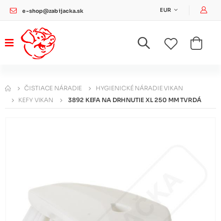
Pri
EUR
e-shop@zabijacka.sk
ČISTIACE NÁRADIE
HYGIENICKÉ NÁRADIE VIKAN
KEFY VIKAN
3892 KEFA NA DRHNUTIE XL 250 MM TVRDÁ