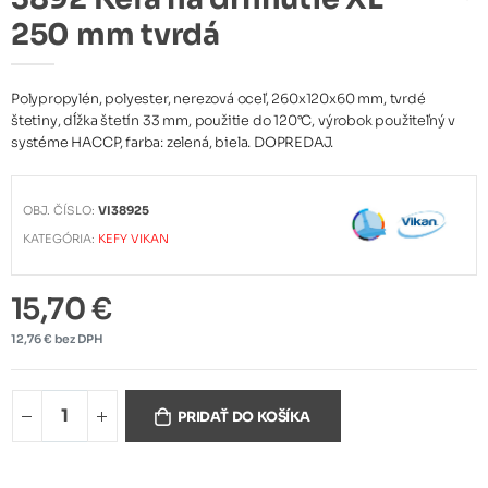
250 mm tvrdá
Polypropylén, polyester, nerezová oceľ, 260x120x60 mm, tvrdé
štetiny, dĺžka štetín 33 mm, použitie do 120°C, výrobok použiteľný v
systéme HACCP, farba: zelená, biela. DOPREDAJ.
OBJ. ČÍSLO:
VI38925
KATEGÓRIA:
KEFY VIKAN
15,70 €
12,76 € bez DPH
PRIDAŤ DO KOŠÍKA