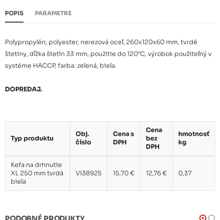
POPIS
PARAMETRE
Polypropylén, polyester, nerezová oceľ, 260x120x60 mm, tvrdé
štetiny, dĺžka štetín 33 mm, použitie do 120°C, výrobok použiteľný v
systéme HACCP, farba: zelená, biela.
DOPREDAJ.
Cena
Obj.
Cena s
hmotnosť
Typ produktu
bez
číslo
DPH
kg
DPH
Kefa na drhnutie
XL 250 mm tvrdá
VI38925
15,70 €
12,76 €
0,37
biela
PODOBNÉ PRODUKTY