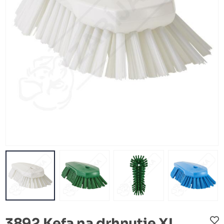
3892 Kefa na drhnutie XL