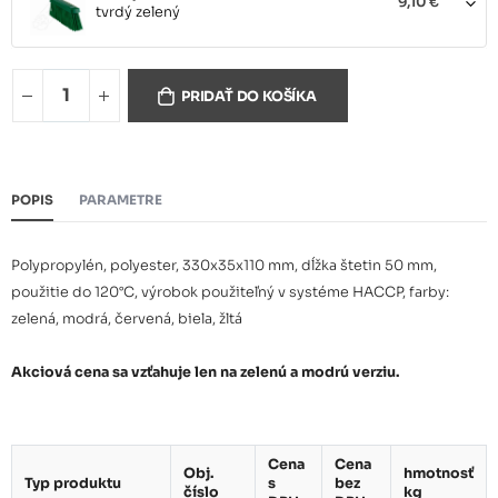
9,10 €
tvrdý zelený
Ručný zmeták 357 mm stredne
PRIDAŤ DO KOŠÍKA
9,10 €
tvrdý modrý
Ručný zmeták 357 mm stredne
POPIS
PARAMETRE
9,10 €
tvrdý červený
Polypropylén, polyester, 330x35x110 mm, dĺžka štetin 50 mm,
použitie do 120°C, výrobok použiteľný v systéme HACCP, farby:
Ručný zmeták 357 mm stredne
9,10 €
tvrdý biely
zelená, modrá, červená, biela, žltá
Akciová cena sa vzťahuje len na zelenú a modrú verziu.
Ručný zmeták 357 mm stredne
9,10 €
tvrdý žltý
Cena
Cena
Obj.
hmotnosť
Typ produktu
s
bez
číslo
kg