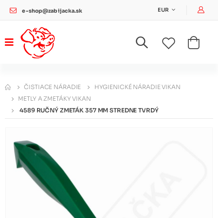
Pri
EUR
e-shop@zabijacka.sk
ČISTIACE NÁRADIE
HYGIENICKÉ NÁRADIE VIKAN
METLY A ZMETÁKY VIKAN
4589 RUČNÝ ZMETÁK 357 MM STREDNE TVRDÝ