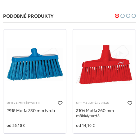
PODOBNÉ PRODUKTY
METLY A ZMETÁKY VIKAN
METLY A ZMETÁKY VIKAN
2915 Metla 330 mm tvrdá
3104 Metla 260 mm
mäkká/tvrdá
od
26,10 €
od
14,10 €