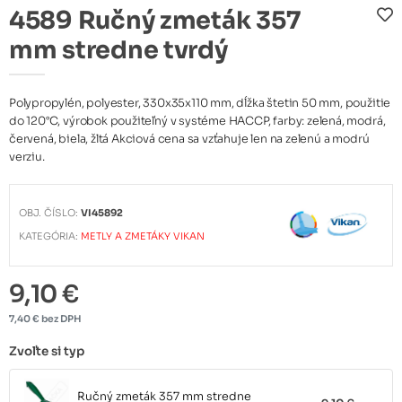
4589 Ručný zmeták 357
mm stredne tvrdý
Polypropylén, polyester, 330x35x110 mm, dĺžka štetin 50 mm, použitie
do 120°C, výrobok použiteľný v systéme HACCP, farby: zelená, modrá,
červená, biela, žltá Akciová cena sa vzťahuje len na zelenú a modrú
verziu.
OBJ. ČÍSLO:
VI45892
KATEGÓRIA:
METLY A ZMETÁKY VIKAN
9,10 €
7,40 € bez DPH
Zvoľte si typ
Ručný zmeták 357 mm stredne