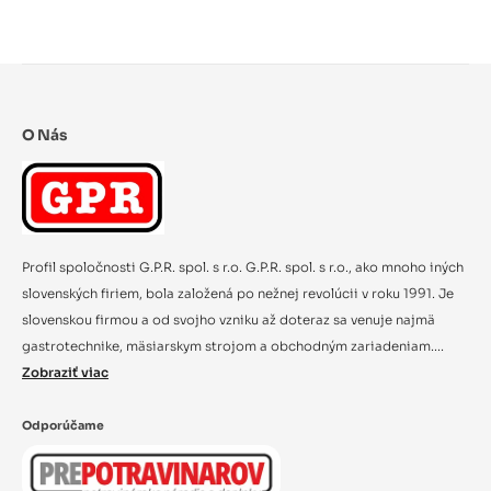
O Nás
Profil spoločnosti G.P.R. spol. s r.o. G.P.R. spol. s r.o., ako mnoho iných
slovenských firiem, bola založená po nežnej revolúcii v roku 1991. Je
slovenskou firmou a od svojho vzniku až doteraz sa venuje najmä
gastrotechnike, mäsiarskym strojom a obchodným zariadeniam....
Zobraziť viac
Odporúčame