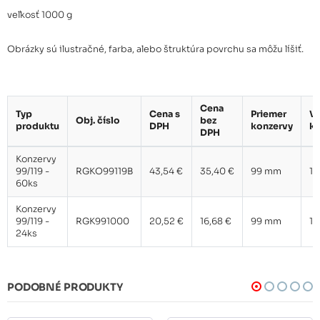
veľkosť 1000 g
Obrázky sú ilustračné, farba, alebo štruktúra povrchu sa môžu líšiť.
Cena
Typ
Cena s
Priemer
Ve
Obj. číslo
bez
produktu
DPH
konzervy
ko
DPH
Konzervy
99/119 -
RGKO99119B
43,54 €
35,40 €
99 mm
10
60ks
Konzervy
99/119 -
RGK991000
20,52 €
16,68 €
99 mm
10
24ks
PODOBNÉ PRODUKTY