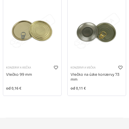
KONZERVY A VIEČKA
KONZERVY A VIEČKA
Viečko 99 mm
Viečko na úzke konzervy 73
mm
od
0,16 €
od
0,11 €