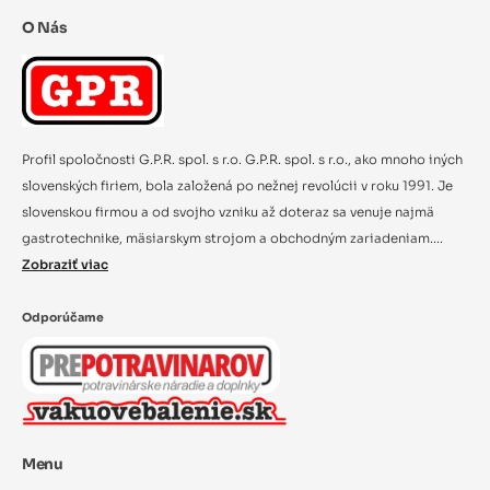
O Nás
Profil spoločnosti G.P.R. spol. s r.o. G.P.R. spol. s r.o., ako mnoho iných
slovenských firiem, bola založená po nežnej revolúcii v roku 1991. Je
slovenskou firmou a od svojho vzniku až doteraz sa venuje najmä
gastrotechnike, mäsiarskym strojom a obchodným zariadeniam....
Zobraziť viac
Odporúčame
Menu