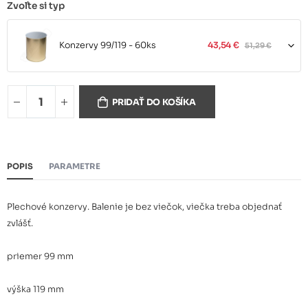
Zvoľte si typ
Konzervy 99/119 - 60ks
43,54 €
51,29 €
PRIDAŤ DO KOŠÍKA
Konzervy 99/119 - 24ks
20,52 €
POPIS
PARAMETRE
Plechové konzervy. Balenie je bez viečok, viečka treba objednať
zvlášť.
priemer 99 mm
výška 119 mm