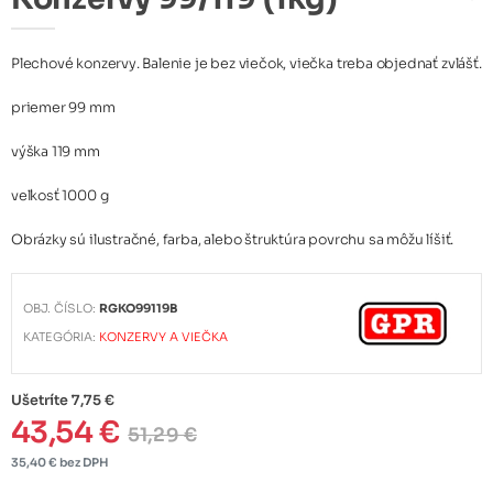
Plechové konzervy. Balenie je bez viečok, viečka treba objednať zvlášť.
priemer 99 mm
výška 119 mm
veľkosť 1000 g
Obrázky sú ilustračné, farba, alebo štruktúra povrchu sa môžu líšiť.
OBJ. ČÍSLO:
RGKO99119B
KATEGÓRIA:
KONZERVY A VIEČKA
Ušetríte 7,75 €
43,54 €
51,29 €
35,40 € bez DPH