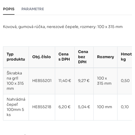
POPIS
PARAMETRE
Kovová, gumová rúčka, nerezové čepele, rozmery: 100 x 315 mm
Cena
Typ
Cena
Hmotn
Obj. číslo
bez
Rozmery
produktu
s DPH
kg
DPH
Škrabka
na gril
100 x
HE855201
11,40 €
9,27 €
0,50
100 x 315
315 mm
mm
Nahrádná
čepeľ
HE855218
6,20 €
5,04 €
100 mm
0,10
100mm 5
ks