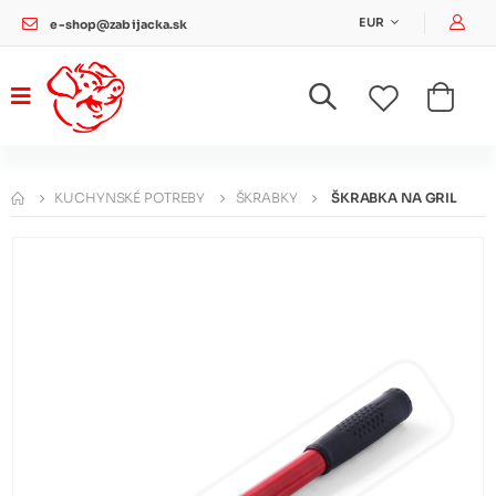
Pri
EUR
e-shop@zabijacka.sk
KUCHYNSKÉ POTREBY
ŠKRABKY
ŠKRABKA NA GRIL