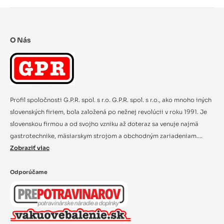
O Nás
Profil spoločnosti G.P.R. spol. s r.o. G.P.R. spol. s r.o., ako mnoho iných
slovenských firiem, bola založená po nežnej revolúcii v roku 1991. Je
slovenskou firmou a od svojho vzniku až doteraz sa venuje najmä
gastrotechnike, mäsiarskym strojom a obchodným zariadeniam....
Zobraziť viac
Odporúčame