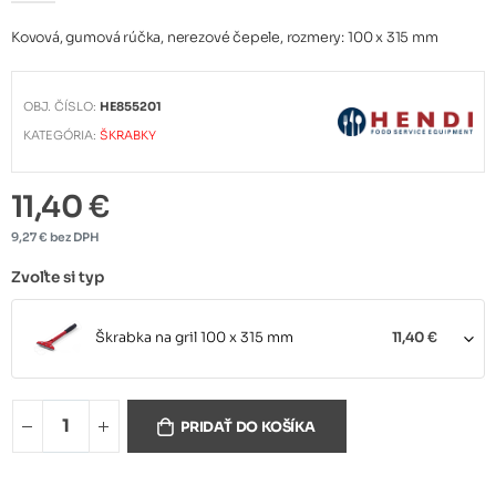
Kovová, gumová rúčka, nerezové čepele, rozmery: 100 x 315 mm
OBJ. ČÍSLO:
HE855201
KATEGÓRIA:
ŠKRABKY
11,40 €
9,27 € bez DPH
Zvoľte si typ
Škrabka na gril 100 x 315 mm
11,40 €
Nahrádná čepeľ 100mm 5 ks
6,20 €
PRIDAŤ DO KOŠÍKA