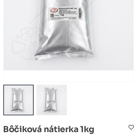
Bôčiková nátierka 1kg