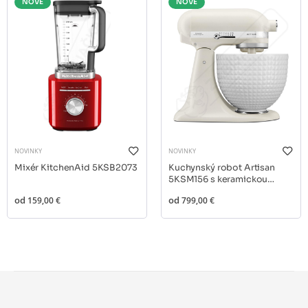
NOVÉ
NOVÉ
NOVINKY
NOVINKY
Mixér KitchenAid 5KSB2073
Kuchynský robot Artisan
5KSM156 s keramickou
misou
od
159,00 €
od
799,00 €