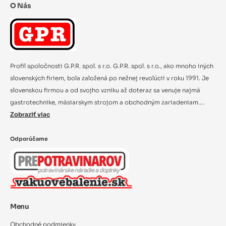
O Nás
Profil spoločnosti G.P.R. spol. s r.o. G.P.R. spol. s r.o., ako mnoho iných
slovenských firiem, bola založená po nežnej revolúcii v roku 1991. Je
slovenskou firmou a od svojho vzniku až doteraz sa venuje najmä
gastrotechnike, mäsiarskym strojom a obchodným zariadeniam....
Zobraziť viac
Odporúčame
Menu
Obchodné podmienky