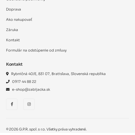
Doprava
Ako nakupovať
Záruka
Kontakt
Formulár na odstúpenie od zmluvy
Kontakt
Rybničná 40/E, 831 07, Bratislava, Slovenská republika
0917 44 88 22
e-shop@zabijacka.sk
©
2026
G.P.R. spol. s r.o. Všetky práva vyhradené.