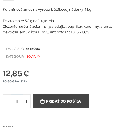
Koreninová zmes na výrobu bôčikovej nátierky. 1 kg.
Dávkovanie: 30 g na 1 kg diela
Zloženie: sušená zelenina (paradajka, paprika), koreniny, aróma,
dextróza, emulgátor E1450, antioxidant E316 - 1,6%
OBJ. ČÍSLO:
35T5003
KATEGÓRIA:
NOVINKY
12,85 €
10,80 € bez DPH
PRIDAŤ DO KOŠÍKA