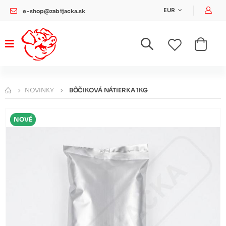
Pri
EUR
e-shop@zabijacka.sk
NOVINKY
BÔČIKOVÁ NÁTIERKA 1KG
NOVÉ