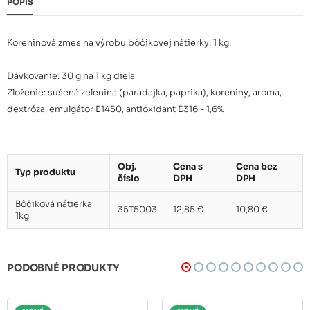
POPIS
Koreninová zmes na výrobu bôčikovej nátierky. 1 kg.
Dávkovanie: 30 g na 1 kg diela
Zloženie: sušená zelenina (paradajka, paprika), koreniny, aróma,
dextróza, emulgátor E1450, antioxidant E316 - 1,6%
Obj.
Cena s
Cena bez
Typ produktu
číslo
DPH
DPH
Bôčiková nátierka
35T5003
12,85 €
10,80 €
1kg
PODOBNÉ PRODUKTY