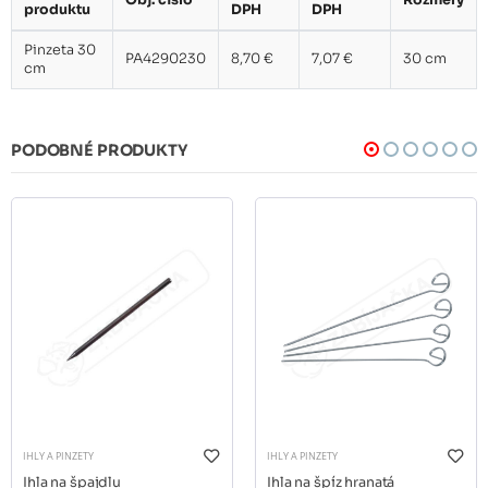
Obj. číslo
Rozmery
produktu
DPH
DPH
Pinzeta 30
PA4290230
8,70 €
7,07 €
30 cm
cm
PODOBNÉ PRODUKTY
IHLY A PINZETY
IHLY A PINZETY
Ihla na špajdlu
Ihla na špíz hranatá