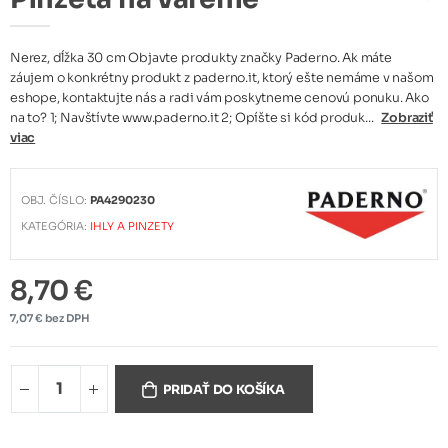
Nerez, dĺžka 30 cm Objavte produkty značky Paderno. Ak máte
záujem o konkrétny produkt z paderno.it, ktorý ešte nemáme v našom
eshope, kontaktujte nás a radi vám poskytneme cenovú ponuku. Ako
na to? 1; Navštívte www.paderno.it 2; Opíšte si kód produk...
Zobraziť
viac
OBJ. ČÍSLO:
PA4290230
KATEGÓRIA:
IHLY A PINZETY
8,70 €
7,07 € bez DPH
PRIDAŤ DO KOŠÍKA