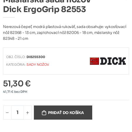
Dick ErgoGrip 82553
Nerezová čepeľ, modrá plastová rukoväť, sada obsahuje: vykosťovací
nôž 82368 - 13 cm, zapichovací nôž 82006 - 18 cm, mäsiarsky nôž
82348 - 21 cm
OBJ. ČÍSLO:
DI8255300
KATEGÓRIA:
SADY NOŽOV
51,30 €
41,71 € bez DPH
PRIDAŤ DO KOŠÍKA