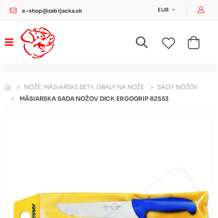
Pri
EUR
e-shop@zabijacka.sk
NOŽE, MÄSIARSKE SETY, OBALY NA NOŽE
SADY NOŽOV
MÄSIARSKA SADA NOŽOV DICK ERGOGRIP 82553