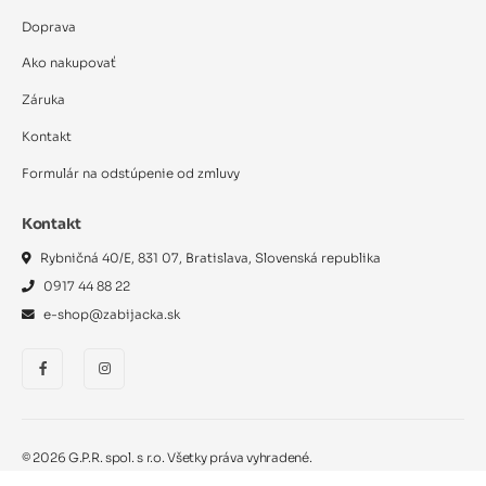
Doprava
Ako nakupovať
Záruka
Kontakt
Formulár na odstúpenie od zmluvy
Kontakt
Rybničná 40/E, 831 07, Bratislava, Slovenská republika
0917 44 88 22
e-shop@zabijacka.sk
©
2026
G.P.R. spol. s r.o. Všetky práva vyhradené.