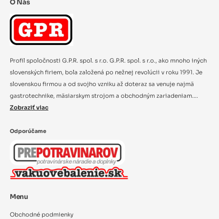
O Nás
Profil spoločnosti G.P.R. spol. s r.o. G.P.R. spol. s r.o., ako mnoho iných
slovenských firiem, bola založená po nežnej revolúcii v roku 1991. Je
slovenskou firmou a od svojho vzniku až doteraz sa venuje najmä
gastrotechnike, mäsiarskym strojom a obchodným zariadeniam....
Zobraziť viac
Odporúčame
Menu
Obchodné podmienky