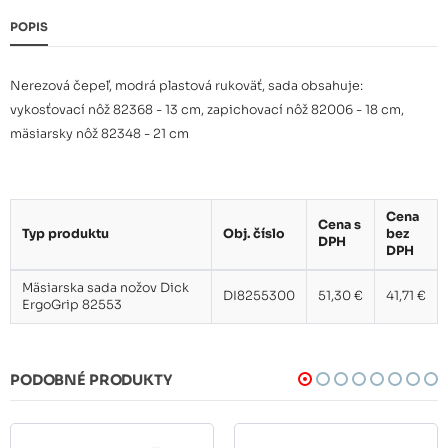
POPIS
Nerezová čepeľ, modrá plastová rukoväť, sada obsahuje:
vykosťovací nôž 82368 - 13 cm, zapichovací nôž 82006 - 18 cm,
mäsiarsky nôž 82348 - 21 cm
Cena
Cena s
Typ produktu
Obj. číslo
bez
DPH
DPH
Mäsiarska sada nožov Dick
DI8255300
51,30 €
41,71 €
ErgoGrip 82553
PODOBNÉ PRODUKTY