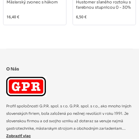
Mäsiarský zvonec s hákom
Hustomer slaného roztoku s
farebnou stupnicou 0 - 30%
16,40 €
6,50 €
O Nás
Profil spoločnosti G.P.R. spol. s r.o. G.P.R. spol. s r.o., ako mnoho iných
slovenských firiem, bola založená po nežnej revolúcii v roku 1991. Je
slovenskou firmou a od svojho vzniku až doteraz sa venuje najmä
gastrotechnike, mäsiarskym strojom a obchodným zariadeniam....
Zobraziť viac