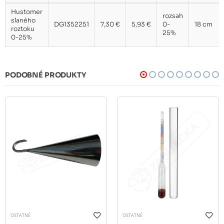
Hustomer
rozsah
slaného
DG1352251
7,30 €
5,93 €
0-
18 cm
roztoku
25%
0-25%
PODOBNÉ PRODUKTY
OSTATNÉ
OSTATNÉ