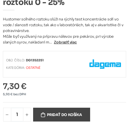
roztoku 0 - 25%
Hustomer soľného roztoku slúži na rýchly test koncentrácie solí vo
vode / slanosti roztoku, tak ako v laboratóriách, tak aj v akvaristike či v
potravinárstve.
Môže byť využívaný na prípravu nálevov pre pekárov, pri výrobe
slaných syrov, nakladaní m...
Zobraziť viac
OBJ. ČÍSLO:
DG1352251
KATEGÓRIA:
OSTATNÉ
7,30 €
5,93 € bez DPH
PRIDAŤ DO KOŠÍKA