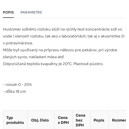
POPIS
PARAMETRE
Hustomer soľného roztoku slúži na rýchly test koncentrácie solí vo
vode / slanosti roztoku, tak ako v laboratóriách, tak aj v akvaristike či
v potravinárstve.
Môže byť využívaný na prípravu nálevov pre pekárov, pri výrobe
slaných syrov, nakladaní mäsa atď.
Odporúčaná teplota kvapaliny je 20°C. Plastové púzdro.
- rozsah 0 - 25%
- dĺžka 18 cm
Cena
Typ
Cena
Obj. číslo
bez
Popis
Rozmery
produktu
s DPH
DPH