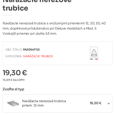
trubice
Narážacie nerezové trubice s vnútornými priemermi 12, 20, 30, 40
mm, doplnkové príslušenstvo pri Deluxe modeloch a Mod. 5
Vonkajší priemer pri závite 53 mm.
OBJ. ČÍSLO:
FA2054712I
KATEGÓRIA:
NARÁŽACIE TRUBICE
19,30 €
15,69 € bez DPH
Zvoľte si typ
Narážacia nerezová trubica
19,30 €
priem. 12 mm