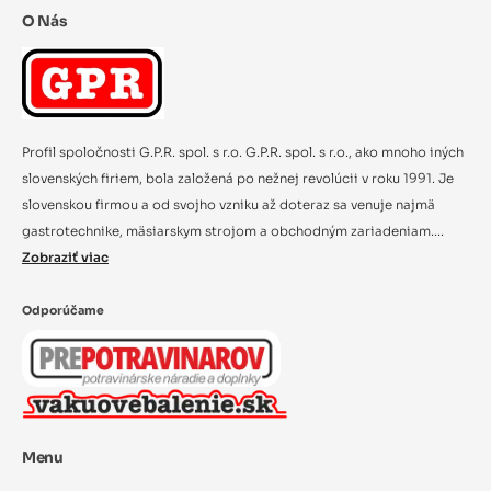
O Nás
Profil spoločnosti G.P.R. spol. s r.o. G.P.R. spol. s r.o., ako mnoho iných
slovenských firiem, bola založená po nežnej revolúcii v roku 1991. Je
slovenskou firmou a od svojho vzniku až doteraz sa venuje najmä
gastrotechnike, mäsiarskym strojom a obchodným zariadeniam....
Zobraziť viac
Odporúčame
Menu