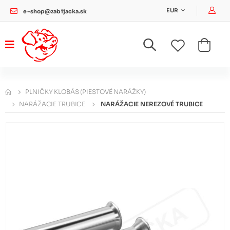
Pri
EUR
e-shop@zabijacka.sk
PLNIČKY KLOBÁS (PIESTOVÉ NARÁŽKY)
NARÁŽACIE TRUBICE
NARÁŽACIE NEREZOVÉ TRUBICE