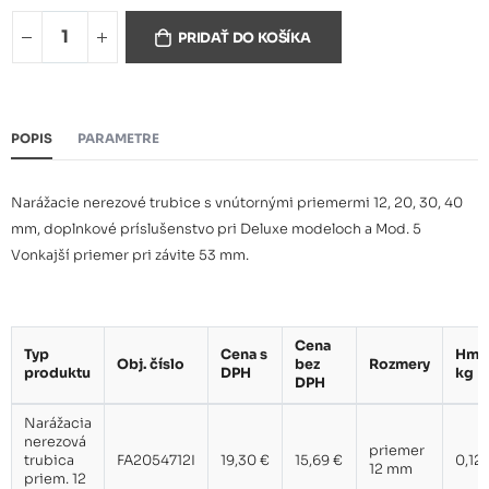
Narážacia nerezová trubica
18,50 €
priem. 20 mm
PRIDAŤ DO KOŠÍKA
Narážacia nerezová trubica
18,50 €
priem. 30 mm
POPIS
PARAMETRE
Narážacia nerezová trubica
19,30 €
priem. 40 mm
Narážacie nerezové trubice s vnútornými priemermi 12, 20, 30, 40
mm, doplnkové príslušenstvo pri Deluxe modeloch a Mod. 5
Vonkajší priemer pri závite 53 mm.
Cena
Typ
Cena s
Hmo
Obj. číslo
bez
Rozmery
produktu
DPH
kg
DPH
Narážacia
nerezová
priemer
trubica
FA2054712I
19,30 €
15,69 €
0,12
12 mm
priem. 12