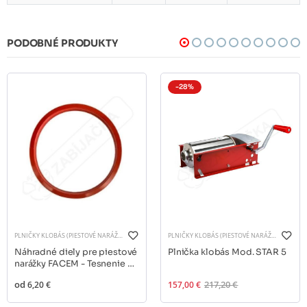
PODOBNÉ PRODUKTY
-28%
PLNIČKY KLOBÁS (PIESTOVÉ NARÁŽKY)
PLNIČKY KLOBÁS (PIESTOVÉ NARÁŽKY)
Náhradné diely pre piestové
Plnička klobás Mod. STAR 5
narážky FACEM - Tesnenie na
piest
od
6,20 €
157,00 €
217,20 €