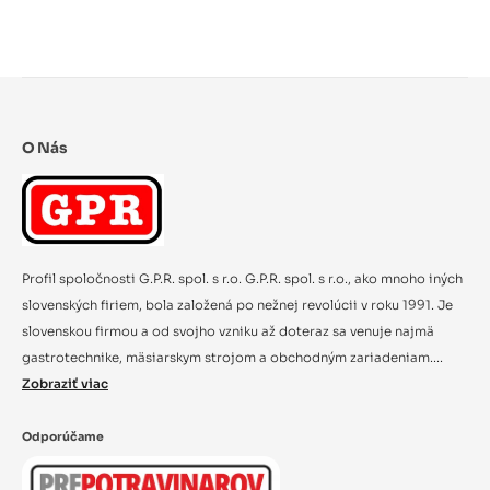
O Nás
Profil spoločnosti G.P.R. spol. s r.o. G.P.R. spol. s r.o., ako mnoho iných
slovenských firiem, bola založená po nežnej revolúcii v roku 1991. Je
slovenskou firmou a od svojho vzniku až doteraz sa venuje najmä
gastrotechnike, mäsiarskym strojom a obchodným zariadeniam....
Zobraziť viac
Odporúčame