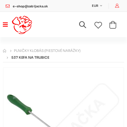
Pri
EUR
e-shop@zabijacka.sk
PLNIČKY KLOBÁS (PIESTOVÉ NARÁŽKY)
537 KEFA NA TRUBICE