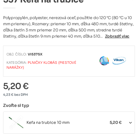
Polypropylén, polyester, nerezová oceľ, použitie do 120 °C (80 °C u 10
mm priemeru), Rozmery: priemer 10 mm, dĺžka 480 mm, tvrdé štetiny,
dĺžka štetín 3 mm priemer 20 mm, dĺžka 500 mm, stredne tvrdé
štetiny, dĺžka štetín 9 mm priemer 40 mm, dĺžka 510...
Zobraziť viac
OBJ. ČÍSLO:
VI5375X
KATEGÓRIA:
PLNIČKY KLOBÁS (PIESTOVÉ
NARÁŽKY)
5,20 €
4,23 € bez DPH
Zvoľte si typ
Kefa na trubice 10 mm
5,20 €