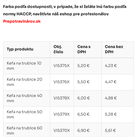
Farba podľa dostupnosti, v prípade, že si želáte inú farbu podľa
normy HACCP, navštívte náš eshop pre profesionálov
Prepotravinárov.sk
Obj.
Cena s
Cena bez
Typ produktu
číslo
DPH
DPH
Kefa na trubice 10
VI5375X
5,20 €
4,23 €
mm
Kefa na trubice 20
VI5376X
5,50 €
4,47 €
mm
Kefa na trubice 40
VI5378X
6,00 €
4,88 €
mm
Kefa na trubice 50
VI5379X
6,50 €
5,28 €
mm
Kefa na trubice 60
VI5370X
6,90 €
5,61 €
mm