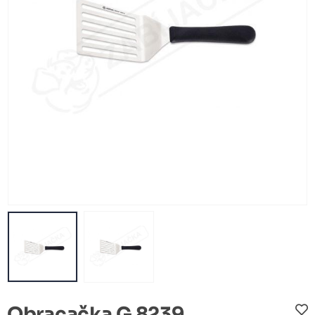
Obracačka G 8239