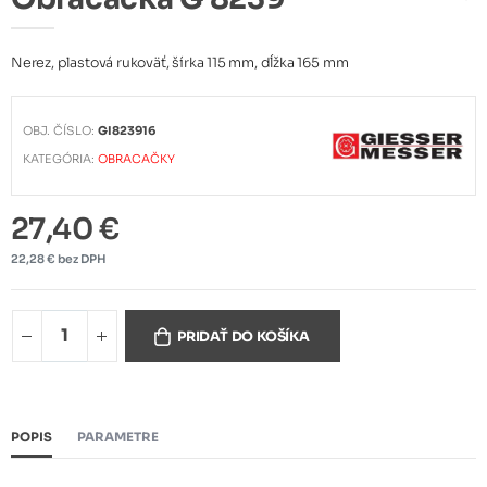
Nerez, plastová rukoväť, šírka 115 mm, dĺžka 165 mm
OBJ. ČÍSLO:
GI823916
KATEGÓRIA:
OBRACAČKY
27,40 €
22,28 € bez DPH
PRIDAŤ DO KOŠÍKA
POPIS
PARAMETRE