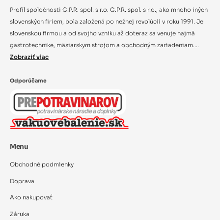
Profil spoločnosti G.P.R. spol. s r.o. G.P.R. spol. s r.o., ako mnoho iných
slovenských firiem, bola založená po nežnej revolúcii v roku 1991. Je
slovenskou firmou a od svojho vzniku až doteraz sa venuje najmä
gastrotechnike, mäsiarskym strojom a obchodným zariadeniam....
Zobraziť viac
Odporúčame
Menu
Obchodné podmienky
Doprava
Ako nakupovať
Záruka