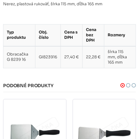
Nerez, plastová rukoväť, šírka 115 mm, dĺžka 165 mm
Cena
Typ
Obj.
Cena s
bez
Rozmery
produktu
číslo
DPH
DPH
šírka 115
Obracačka
GI823916
27,40 €
22,28 €
mm, dĺžka
G 8239 16
165 mm
PODOBNÉ PRODUKTY