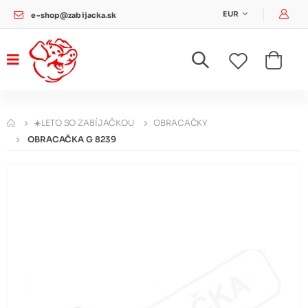
Pri
EUR
e-shop@zabijacka.sk
☀️LETO SO ZABÍJAČKOU
OBRACAČKY
OBRACAČKA G 8239