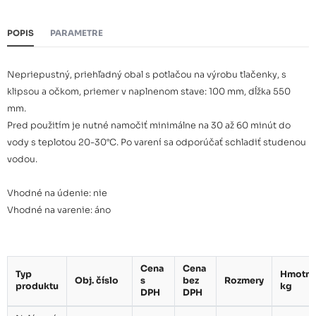
POPIS
PARAMETRE
Nepriepustný, priehľadný obal s potlačou na výrobu tlačenky, s
klipsou a očkom, priemer v naplnenom stave: 100 mm, dĺžka 550
mm.
Pred použitím je nutné namočiť minimálne na 30 až 60 minút do
vody s teplotou 20-30°C. Po varení sa odporúčať schladiť studenou
vodou.
Vhodné na údenie: nie
Vhodné na varenie: áno
Cena
Cena
Typ
Hmotno
Obj. číslo
s
bez
Rozmery
produktu
kg
DPH
DPH