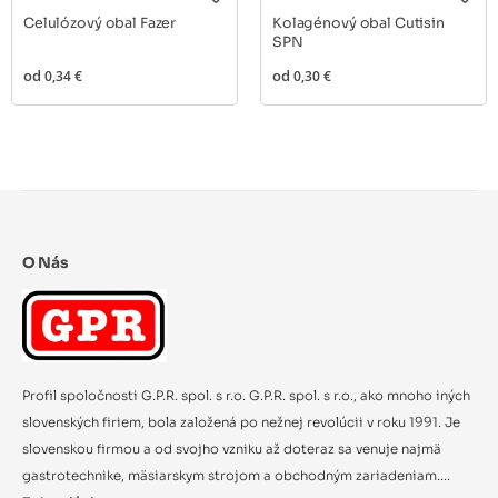
Celulózový obal Fazer
Kolagénový obal Cutisin
SPN
od
0,34 €
od
0,30 €
O Nás
Profil spoločnosti G.P.R. spol. s r.o. G.P.R. spol. s r.o., ako mnoho iných
slovenských firiem, bola založená po nežnej revolúcii v roku 1991. Je
slovenskou firmou a od svojho vzniku až doteraz sa venuje najmä
gastrotechnike, mäsiarskym strojom a obchodným zariadeniam....