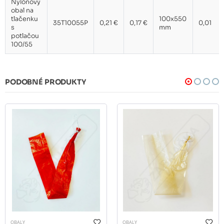
Nylónový
obal na
tlačenku
100x550
35T10055P
0,21 €
0,17 €
0,01
s
mm
potlačou
100/55
PODOBNÉ PRODUKTY
OBALY
OBALY