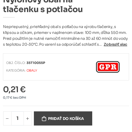
tlačenku s potlačou
Nepriepustný, priehľadný obal s potlačou na výrobu tlačenky, s
klipsou a očkom, priemer v naplnenom stave: 100 mm, dĺžka 550 mm.
Pred použitím je nutné namočiť minimálne na 30 až 60 minút do vody
s teplotou 20-30°C. Po varení sa odporúčať schladiť s...
Zobraziť viac
OBJ. ČÍSLO:
35T10055P
KATEGÓRIA:
OBALY
0,21 €
0,17 € bez DPH
PRIDAŤ DO KOŠÍKA