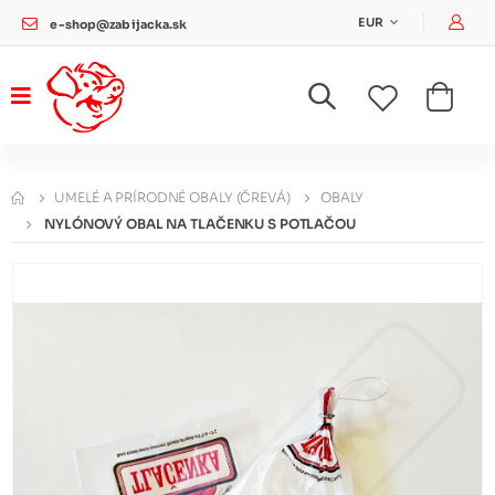
Pri
EUR
e-shop@zabijacka.sk
UMELÉ A PRÍRODNÉ OBALY (ČREVÁ)
OBALY
NYLÓNOVÝ OBAL NA TLAČENKU S POTLAČOU