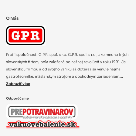
O Nás
Profil spoločnosti G.P.R. spol. s r.o. G.P.R. spol. s r.o., ako mnoho iných
slovenských firiem, bola založená po nežnej revolúcii v roku 1991. Je
slovenskou firmou a od svojho vzniku až doteraz sa venuje najmä
gastrotechnike, mäsiarskym strojom a obchodným zariadeniam....
Zobraziť viac
Odporúčame