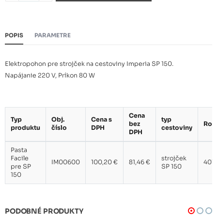
POPIS
PARAMETRE
Elektropohon pre strojček na cestoviny Imperia SP 150.
Napájanie 220 V, Príkon 80 W
Cena
Typ
Obj.
Cena s
typ
bez
Roz
produktu
číslo
DPH
cestoviny
DPH
Pasta
Facile
strojček
IM00600
100,20 €
81,46 €
401
pre SP
SP 150
150
PODOBNÉ PRODUKTY