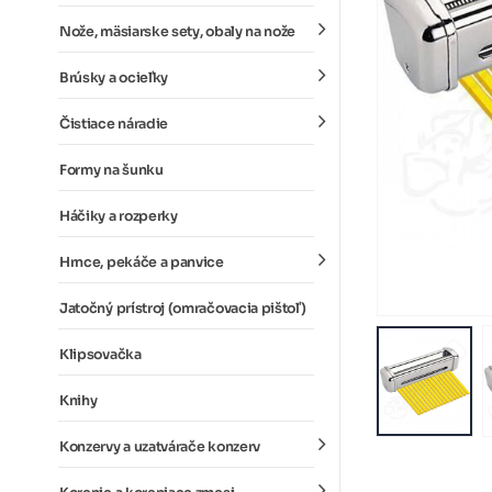
Nože, mäsiarske sety, obaly na nože
Brúsky a ocieľky
Čistiace náradie
Formy na šunku
Háčiky a rozperky
Hrnce, pekáče a panvice
Jatočný prístroj (omračovacia pištoľ)
Klipsovačka
Knihy
Konzervy a uzatvárače konzerv