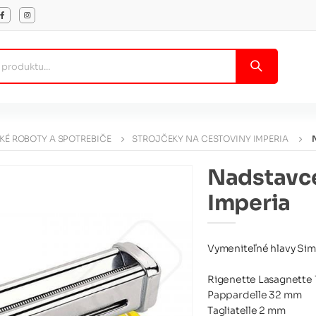
É ROBOTY A SPOTREBIČE
STROJČEKY NA CESTOVINY IMPERIA
Nadstavce
Imperia
Vymeniteľné hlavy Simp
Rigenette Lasagnette
Pappardelle 32 mm
Tagliatelle 2 mm