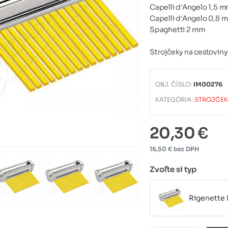
Capelli d'Angelo 1,5 
Capelli d'Angelo 0,8 
Spaghetti 2 mm
Strojčeky na cestoviny
OBJ. ČÍSLO:
IM00276
KATEGÓRIA:
STROJČEK
20,30 €
16,50 € bez DPH
Zvoľte si typ
Rigenette 