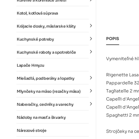
Korenie a koreniace zmesi
Kotol, kotlová súprava
Krájacie dosky, mäsiarske kláty
POPIS
Kuchynské potreby
Kuchynské roboty a spotrebiče
Vymeniteľné hl
Lapače Hmyzu
Rigenette Las
Miešadlá, podberáky a lopatky
Pappardelle 3
Tagliatelle 2 
Mlynčeky na mäso (rezačky mäsa)
Capelli d'Ange
Naberačky, cedníky a varechy
Capelli d'Ange
Spaghetti 2 m
Nádoby na masť a škvarky
Nárezové stroje
Strojčeky na ce