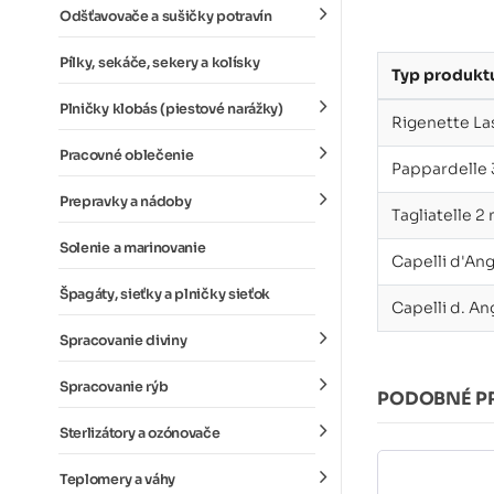
Odšťavovače a sušičky potravín
Pílky, sekáče, sekery a kolísky
Typ produkt
Plničky klobás (piestové narážky)
Rigenette La
Pracovné oblečenie
Pappardelle
Prepravky a nádoby
Tagliatelle 2
Solenie a marinovanie
Capelli d'An
Špagáty, sieťky a plničky sieťok
Capelli d. An
Spracovanie diviny
Spracovanie rýb
PODOBNÉ P
Sterlizátory a ozónovače
Teplomery a váhy