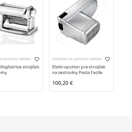
A CESTOVINY IMPERIA
STROJČEKY NA CESTOVINY IMPERIA
STROJ
fogliatrice strojček
Elektropohon pre strojček
Plat
viny
na cestoviny Pasta Facile
100,20 €
1
od