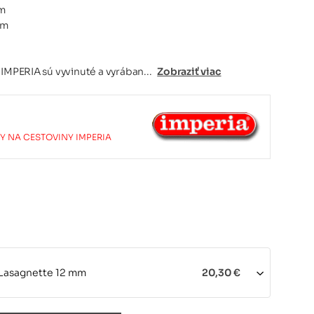
mm
mm
 IMPERIA sú vyvinuté a vyrában...
Zobraziť viac
Y NA CESTOVINY IMPERIA
Lasagnette 12 mm
20,30 €