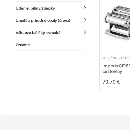
Údenie, piliny/štiepky
Umelé a prírodné obaly (črevá)
Vákuové baličky a vrecká
Ostatné
STROJČEKY NA CES
Imperia SP150
cestoviny
70,70 €