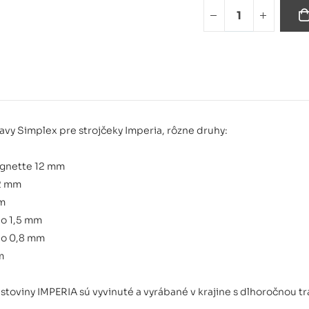
Pappardel
Tagliatell
avy Simplex pre strojčeky Imperia, rôzne druhy:
Capelli d'
agnette 12 mm
2 mm
Capelli d.
mm
lo 1,5 mm
lo 0,8 mm
m
stoviny IMPERIA sú vyvinuté a vyrábané v krajine s dlhoročnou tr