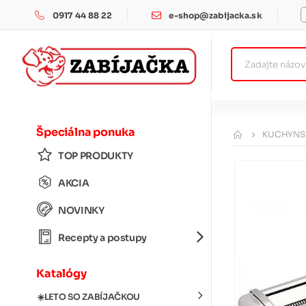
0917 44 88 22
e-shop@zabijacka.sk
Špeciálna ponuka
KUCHYNSK
TOP PRODUKTY
AKCIA
NOVINKY
Recepty a postupy
Katalógy
☀️LETO SO ZABÍJAČKOU