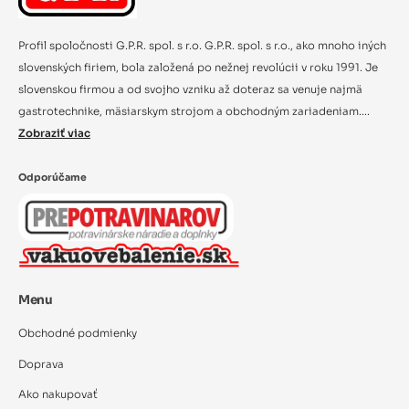
Profil spoločnosti G.P.R. spol. s r.o. G.P.R. spol. s r.o., ako mnoho iných
slovenských firiem, bola založená po nežnej revolúcii v roku 1991. Je
slovenskou firmou a od svojho vzniku až doteraz sa venuje najmä
gastrotechnike, mäsiarskym strojom a obchodným zariadeniam....
Zobraziť viac
Odporúčame
Menu
Obchodné podmienky
Doprava
Ako nakupovať