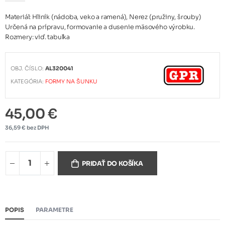
Materiál: Hliník (nádoba, veko a ramená), Nerez (pružiny, šrouby)
Určená na prípravu, formovanie a dusenie mäsového výrobku.
Rozmery: viď. tabuľka
OBJ. ČÍSLO:
AL320041
KATEGÓRIA:
FORMY NA ŠUNKU
45,00 €
36,59 € bez DPH
PRIDAŤ DO KOŠÍKA
POPIS
PARAMETRE