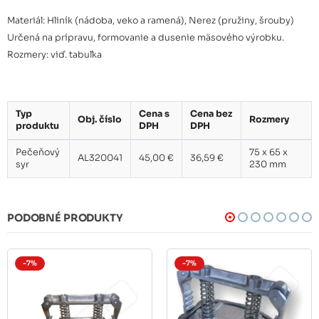
Materiál: Hliník (nádoba, veko a ramená), Nerez (pružiny, šrouby)
Určená na prípravu, formovanie a dusenie mäsového výrobku.
Rozmery: viď. tabuľka
Typ
Cena s
Cena bez
Obj. číslo
Rozmery
produktu
DPH
DPH
Pečeňový
75 x 65 x
AL320041
45,00 €
36,59 €
syr
230 mm
PODOBNÉ PRODUKTY
-7%
-7%