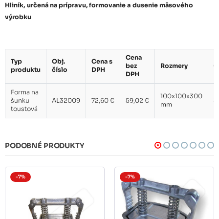
Hliník, určená na prípravu, formovanie a dusenie mäsového
výrobku
Cena
Typ
Obj.
Cena s
bez
Rozmery
O
produktu
číslo
DPH
DPH
Forma na
100x100x300
šunku
AL32009
72,60 €
59,02 €
3,
mm
toustová
PODOBNÉ PRODUKTY
-7%
-7%