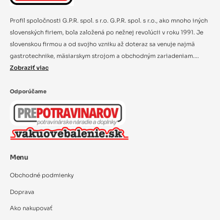
Profil spoločnosti G.P.R. spol. s r.o. G.P.R. spol. s r.o., ako mnoho iných
slovenských firiem, bola založená po nežnej revolúcii v roku 1991. Je
slovenskou firmou a od svojho vzniku až doteraz sa venuje najmä
gastrotechnike, mäsiarskym strojom a obchodným zariadeniam....
Zobraziť viac
Odporúčame
Menu
Obchodné podmienky
Doprava
Ako nakupovať