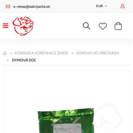
Pri
EUR
e-shop@zabijacka.sk
KORENIE A KORENIACE ZMESI
KORENIE VO VRECKÁCH
DYMOVÁ SOĽ