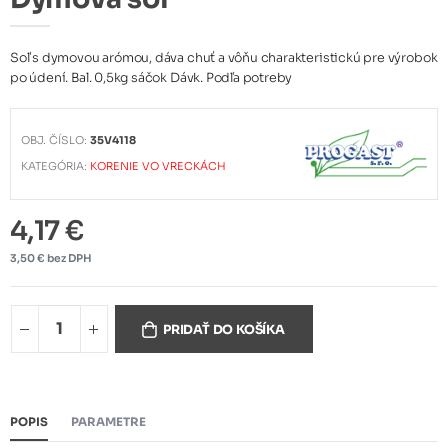
Soľ s dymovou arómou, dáva chuť a vôňu charakteristickú pre výrobok
po údení. Bal. 0,5kg sáčok Dávk. Podľa potreby
OBJ. ČÍSLO:
35V4118
KATEGÓRIA:
KORENIE VO VRECKÁCH
4,17 €
3,50 € bez DPH
PRIDAŤ DO KOŠÍKA
POPIS
PARAMETRE