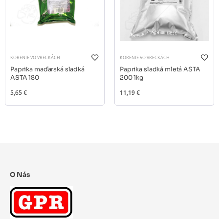
KORENIE VO VRECKÁCH
KORENIE VO VRECKÁCH
Paprika maďarská sladká
Paprika sladká mletá ASTA
ASTA 180
200 1kg
5,65 €
11,19 €
O Nás