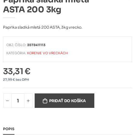
ASTA 200 3kg
Paprika sladká mletá 200 ASTA, 3kg vrecko.
OBJ. ČÍSLO:
35TE411113
KATEGÓRIA:
KORENIE VO VRECKÁCH
33,31 €
27,99 € bez DPH
PRIDAŤ DO KOŠÍKA
POPIS