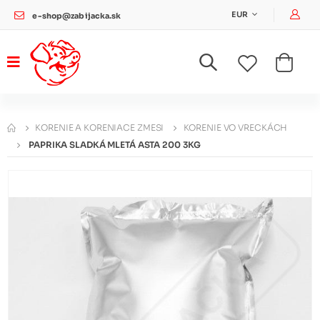
Pri
EUR
e-shop@zabijacka.sk
KORENIE A KORENIACE ZMESI
KORENIE VO VRECKÁCH
PAPRIKA SLADKÁ MLETÁ ASTA 200 3KG