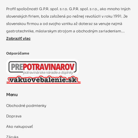
Profil spoločnosti G.P.R. spol. s r.o. G.P.R. spol. s r.o., ako mnoho iných
slovenských firiem, bola založená po nežnej revolúcii v roku 1991. Je
slovenskou firmou a od svojho vzniku až doteraz sa venuje najmä
gastrotechnike, mäsiarskym strojom a obchodným zariadeniam....
Zobraziť viac
Odporúčame
Menu
Obchodné podmienky
Doprava
Ako nakupovať
Záruka