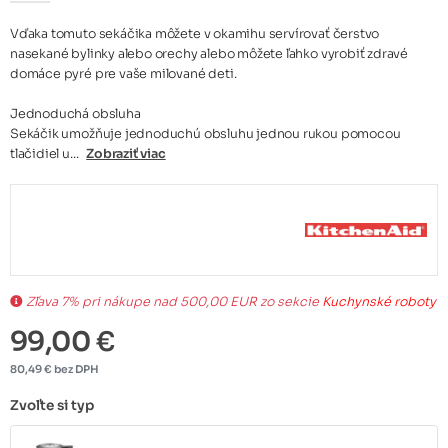
Vďaka tomuto sekáčika môžete v okamihu servírovať čerstvo
nasekané bylinky alebo orechy alebo môžete ľahko vyrobiť zdravé
domáce pyré pre vaše milované deti.
Jednoduchá obsluha
Sekáčik umožňuje jednoduchú obsluhu jednou rukou pomocou
tlačidiel u...
Zobraziť viac
Zľava 7% pri nákupe nad 500,00 EUR zo sekcie
Kuchynské roboty
99,00 €
80,49 € bez DPH
Zvoľte si typ