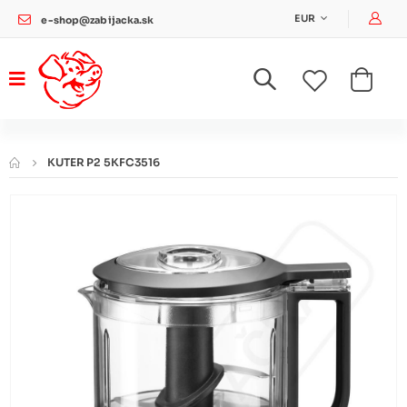
Pri
EUR
e-shop@zabijacka.sk
KUTER P2 5KFC3516