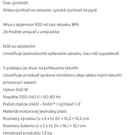
Dve rýchlosti
Nízka rýchlosť na sekanie, vysoká rýchlosť na pyré
Misa s objemom 830 ml bez obsahu BPA
Je možné umývať v umývačke
Nôž so zaistením
Umožňuje jednoduché vylievanie obsahu, bez nôž vypadávali
V poklopu je otvor na prilievania tekutín
Umožňuje pridávať správne množstvo oleja alebo iných tekutín
priamo pri sekaní
Výkon 240 W
Napätie 230-240 V / 50-60 Hz
Počet otáčok 2450 - 3450 * / rýchlosť 1-2
Materiál motorovej jednotky plast
Rozmery výrobku (v x š x h) 22 × 15,2 × 15,2 cm
Rozmery balenia (v x š x h) 24 × 16,1 × 16,1 cm
Hmotnosť produktu 1,3 kg