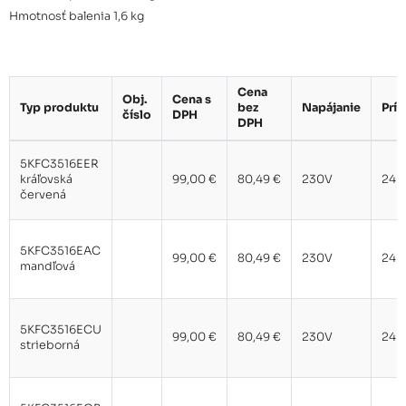
Hmotnosť balenia 1,6 kg
Cena
Obj.
Cena s
Typ produktu
bez
Napájanie
Prí
číslo
DPH
DPH
5KFC3516EER
kráľovská
99,00 €
80,49 €
230V
240
červená
5KFC3516EAC
99,00 €
80,49 €
230V
240
mandľová
5KFC3516ECU
99,00 €
80,49 €
230V
240
strieborná