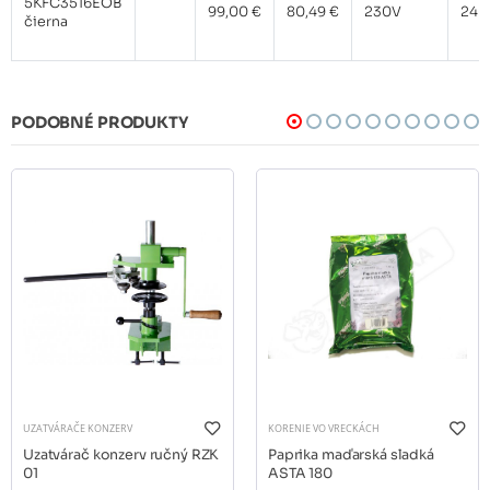
5KFC3516EOB
99,00 €
80,49 €
230V
240
čierna
PODOBNÉ PRODUKTY
UZATVÁRAČE KONZERV
KORENIE VO VRECKÁCH
Uzatvárač konzerv ručný RZK
Paprika maďarská sladká
01
ASTA 180