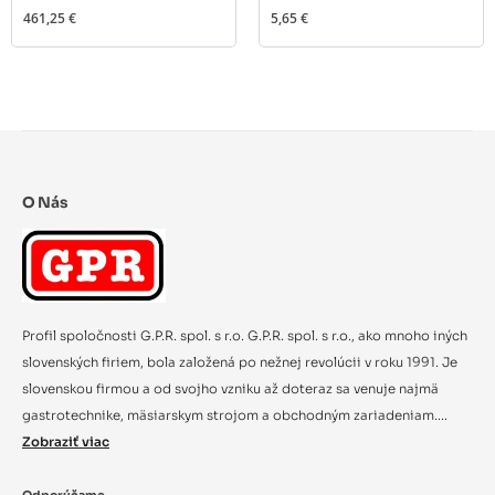
461,25 €
5,65 €
O Nás
Profil spoločnosti G.P.R. spol. s r.o. G.P.R. spol. s r.o., ako mnoho iných
slovenských firiem, bola založená po nežnej revolúcii v roku 1991. Je
slovenskou firmou a od svojho vzniku až doteraz sa venuje najmä
gastrotechnike, mäsiarskym strojom a obchodným zariadeniam....
Zobraziť viac