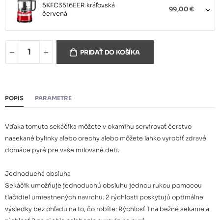
5KFC3516EER kráľovská
99,00 €
červená
PRIDAŤ DO KOŠÍKA
5KFC3516EAC mandľová
99,00 €
POPIS
PARAMETRE
5KFC3516ECU strieborná
99,00 €
Vďaka tomuto sekáčika môžete v okamihu servírovať čerstvo
nasekané bylinky alebo orechy alebo môžete ľahko vyrobiť zdravé
domáce pyré pre vaše milované deti.
5KFC3516EOB čierna
99,00 €
Jednoduchá obsluha
Sekáčik umožňuje jednoduchú obsluhu jednou rukou pomocou
tlačidiel umiestnených navrchu. 2 rýchlosti poskytujú optimálne
výsledky bez ohľadu na to, čo robíte: Rýchlosť 1 na bežné sekanie a