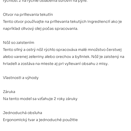
rýchlosť 2 na rýchle oslabenia surovín na pyré.
Otvor na prilievania tekutín
Tento otvor používajte na prilievania tekutých ingrediencií ako je
napríklad olivový olej počas spracovania.
Nôž so zaistením
Tento silný a ostrý nôž rýchlo spracováva malé množstvo čerstvej
alebo varenej zeleniny alebo orechov a byliniek. Nôž je zaistený na
hriadeli a zostáva na mieste aj pri vylievaní obsahu z misy.
Vlastnosti a výhody
Záruka
Na tento model sa vzťahuje 2 roky záruky
Jednoduchá obsluha
Ergonomický tvar a jednoduché použitie