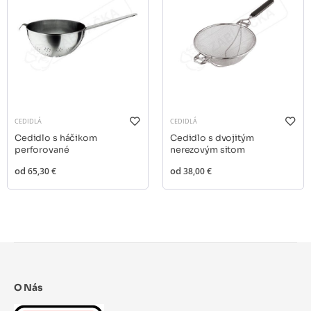
CEDIDLÁ
CEDIDLÁ
Cedidlo s háčikom
Cedidlo s dvojitým
perforované
nerezovým sitom
od
65,30 €
od
38,00 €
O Nás