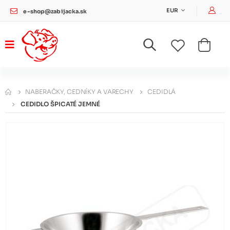
Pri
EUR
e-shop@zabijacka.sk
NABERAČKY, CEDNÍKY A VARECHY
CEDIDLÁ
CEDIDLO ŠPICATÉ JEMNÉ