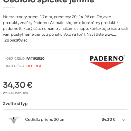
Nerez, otvory priem. 1,7 mm, priemery: 20, 24, 26 cm Objavte
produkty značky Paderno. Ak máte záujem o konkrétny produkt z
paderno.it, ktorý ešte nemáme v našom eshope, kontaktujte nás a radi
vám poskytneme cenovú ponuku. Ako na to? 1; Navštívte www....
Zobraziť viac
OBJ. ČÍSLO:
PA4192520
KATEGÓRIA:
CEDIDLÁ
34,30 €
27,89 € bez DPH
Zvoľte si typ
Cedidlo priem. 20 cm
34,30 €