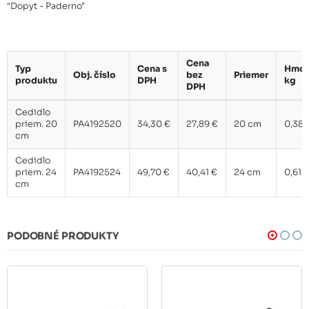
"Dopyt - Paderno"
Cena
Typ
Cena s
Hmot
Obj. číslo
bez
Priemer
produktu
DPH
kg
DPH
Cedidlo
priem. 20
PA4192520
34,30 €
27,89 €
20 cm
0,38
cm
Cedidlo
priem. 24
PA4192524
49,70 €
40,41 €
24 cm
0,61
cm
PODOBNÉ PRODUKTY