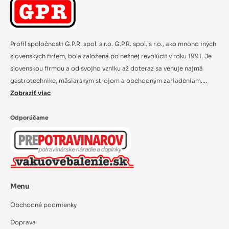
Profil spoločnosti G.P.R. spol. s r.o. G.P.R. spol. s r.o., ako mnoho iných
slovenských firiem, bola založená po nežnej revolúcii v roku 1991. Je
slovenskou firmou a od svojho vzniku až doteraz sa venuje najmä
gastrotechnike, mäsiarskym strojom a obchodným zariadeniam....
Zobraziť viac
Odporúčame
Menu
Obchodné podmienky
Doprava