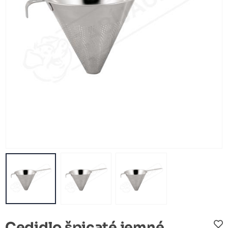
Cedidlo špicaté jemné