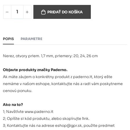
Cedidlo priem. 24 cm
49,70 €
PRIDAŤ DO KOŠÍKA
POPIS
PARAMETRE
Nerez, otvory priem. 1,7 mm, priemery: 20, 24, 26 cm
Objavte produkty značky Paderno.
Ak máte záujem o konkrétny produkt z paderno.it, ktorý ešte
nemáme v našom eshope, kontaktujte nás a radi vám poskytneme
cenovú ponuku.
Ako na to?
1; Navštívte www.paderno.it
2; Opíšte si kód produktu, alebo skopírujte link.
3; Kontaktujte nás na adrese eshop@gpr.sk, použite predmet