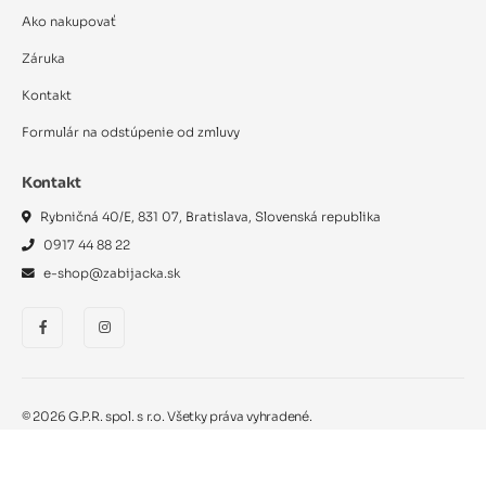
Ako nakupovať
Záruka
Kontakt
Formulár na odstúpenie od zmluvy
Kontakt
Rybničná 40/E, 831 07, Bratislava, Slovenská republika
0917 44 88 22
e-shop@zabijacka.sk
©
2026
G.P.R. spol. s r.o. Všetky práva vyhradené.