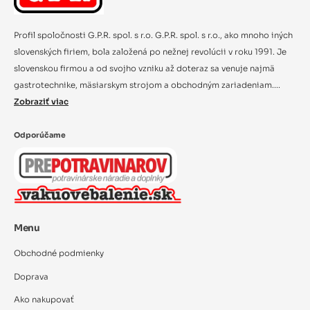
Profil spoločnosti G.P.R. spol. s r.o. G.P.R. spol. s r.o., ako mnoho iných
slovenských firiem, bola založená po nežnej revolúcii v roku 1991. Je
slovenskou firmou a od svojho vzniku až doteraz sa venuje najmä
gastrotechnike, mäsiarskym strojom a obchodným zariadeniam....
Zobraziť viac
Odporúčame
Menu
Obchodné podmienky
Doprava
Ako nakupovať