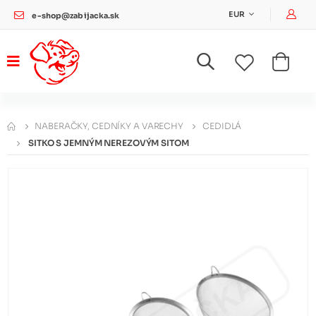
Pri
EUR
e-shop@zabijacka.sk
NABERAČKY, CEDNÍKY A VARECHY
CEDIDLÁ
SITKO S JEMNÝM NEREZOVÝM SITOM