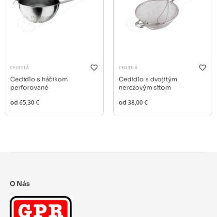
CEDIDLÁ
CEDIDLÁ
Cedidlo s háčikom
Cedidlo s dvojitým
perforované
nerezovým sitom
od
65,30 €
od
38,00 €
O Nás