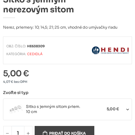
nerezovým sitom
Nerez, priemery: 10; 14,5; 21; 25 cm, vhodné do umývačky riadu
OBJ. ČÍSLO:
HE638309
KATEGÓRIA:
CEDIDLÁ
5,00 €
4,07 € bez DPH
Zvoľte si typ
Sitko s jemným sitom priem.
5,00 €
10 cm
Sitko s jemným sitom priem.
6,20 €
14,5 cm
PRIDAŤ DO KOŠÍKA