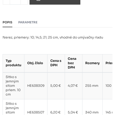
Sitko s jemným sitom priem.
8,40 €
21 cm
POPIS
PARAMETRE
Sitko s jemným sitom priem.
13,50 €
25 cm
Nerez, priemery: 10; 14,5; 21; 25 cm, vhodné do umývačky riadu
Cena
Typ
Cena s
Obj. číslo
bez
Rozmery
Priem
produktu
DPH
DPH
Sitko s
jemným
sitom
HE638309
5,00 €
4,07 €
255 mm
100 
priem. 10
cm
Sitko s
jemným
sitom
HE638507
6,20 €
5,04 €
340 mm
145 