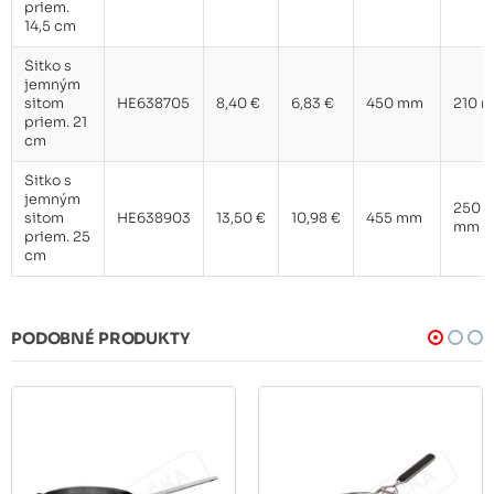
priem.
14,5 cm
Sitko s
jemným
sitom
HE638705
8,40 €
6,83 €
450 mm
210 
priem. 21
cm
Sitko s
jemným
250
sitom
HE638903
13,50 €
10,98 €
455 mm
mm
priem. 25
cm
PODOBNÉ PRODUKTY