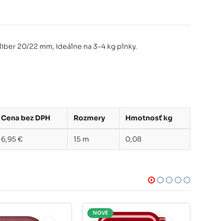
liber 20/22 mm, ideálne na 3-4 kg plnky.
Cena bez DPH
Rozmery
Hmotnosť kg
6,95 €
15 m
0,08
NOVÉ
NO