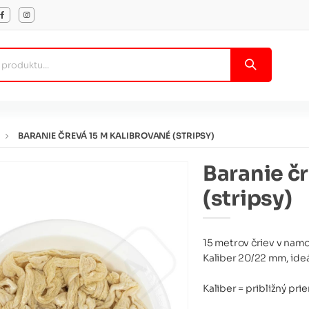
BARANIE ČREVÁ 15 M KALIBROVANÉ (STRIPSY)
Baranie č
(stripsy)
15 metrov čriev v namo
Kaliber 20/22 mm, ideá
Kaliber = približný pr