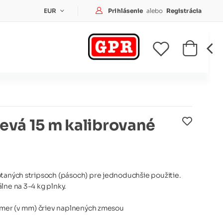
Prihlásenie
Prihlásenie
alebo
Registrácia
EUR
revá 15 m kalibrované
taných stripsoch (pásoch) pre jednoduchšie použitie.
lne na 3-4 kg plnky.
iemer (v mm) čriev naplnených zmesou