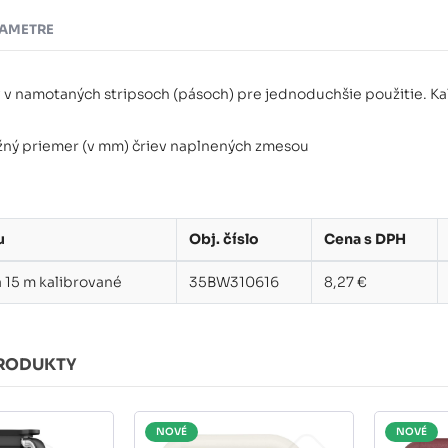
AMETRE
v v namotaných stripsoch (pásoch) pre jednoduchšie použitie. Ka
ližný priemer (v mm) čriev naplnených zmesou
u
Obj. číslo
Cena s DPH
á 15 m kalibrované
35BW310616
8,27 €
RODUKTY
NOVÉ
NOVÉ