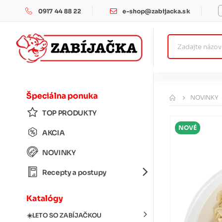
0917 44 88 22
e-shop@zabijacka.sk
Špeciálna ponuka
NOVINKY
TOP PRODUKTY
NOVÉ
AKCIA
NOVINKY
Recepty a postupy
Katalógy
☀️LETO SO ZABÍJAČKOU