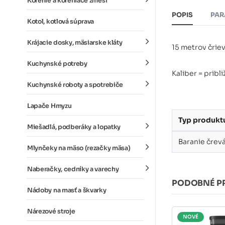
Korenie a koreniace zmesi
POPIS
PAR
Kotol, kotlová súprava
Krájacie dosky, mäsiarske kláty
15 metrov črie
Kuchynské potreby
Kaliber = prib
Kuchynské roboty a spotrebiče
Lapače Hmyzu
Typ produkt
Miešadlá, podberáky a lopatky
Baranie črev
Mlynčeky na mäso (rezačky mäsa)
Naberačky, cedníky a varechy
PODOBNÉ P
Nádoby na masť a škvarky
Nárezové stroje
NOVÉ