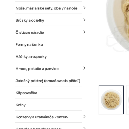
Nože, mäsiarske sety, obaly na nože
Brúsky a ocieľky
Čistiace náradie
Formy na šunku
Háčiky a rozperky
Hrnce, pekáče a panvice
Jatočný prístroj (omračovacia pištoľ)
Klipsovačka
Knihy
Konzervy a uzatvárače konzerv