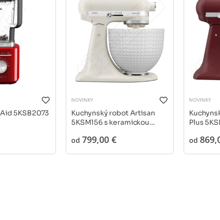
NOVINKY
NOVINKY
nAid 5KSB2073
Kuchynský robot Artisan
Kuchynsk
5KSM156 s keramickou
Plus 5K
misou
799,00 €
869,
od
od