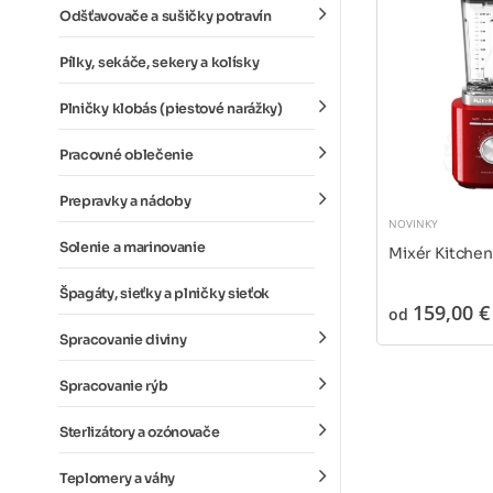
Odšťavovače a sušičky potravín
Pílky, sekáče, sekery a kolísky
Plničky klobás (piestové narážky)
Pracovné oblečenie
Prepravky a nádoby
NOVINKY
Solenie a marinovanie
Mixér Kitche
Špagáty, sieťky a plničky sieťok
159,00 €
od
Spracovanie diviny
Spracovanie rýb
Sterlizátory a ozónovače
Teplomery a váhy