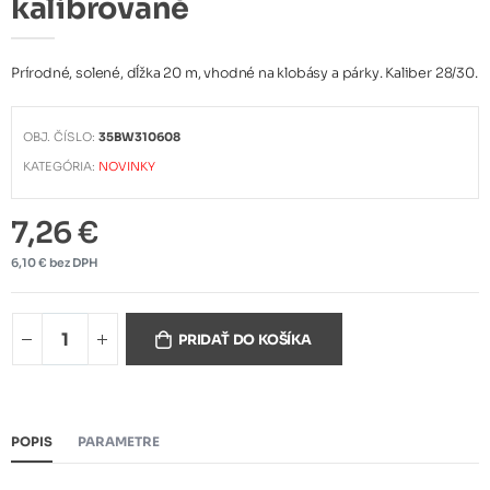
kalibrované
Prírodné, solené, dĺžka 20 m, vhodné na klobásy a párky. Kaliber 28/30.
OBJ. ČÍSLO:
35BW310608
KATEGÓRIA:
NOVINKY
7,26 €
6,10 € bez DPH
PRIDAŤ DO KOŠÍKA
POPIS
PARAMETRE