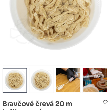
Bravčové črevá 20 m