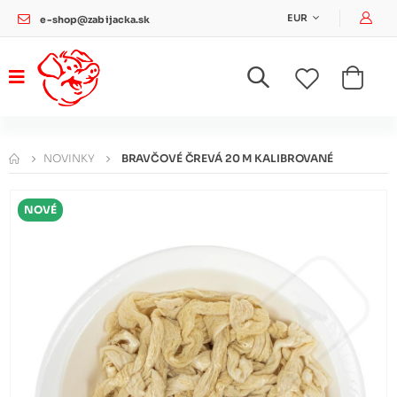
Pri
EUR
e-shop@zabijacka.sk
NOVINKY
BRAVČOVÉ ČREVÁ 20 M KALIBROVANÉ
NOVÉ