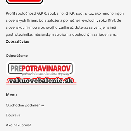
Profil spoločnosti G.P.R. spol. s r.o. G.P.R. spol. s r.o., ako mnoho iných
slovenských firiem, bola založená po nežnej revolúcii v roku 1991. Je
slovenskou firmou a od svojho vzniku až doteraz sa venuje najmä
gastrotechnike, mäsiarskym strojom a obchodným zariadeniam....
Zobraziť viac
Odporúčame
Menu
Obchodné podmienky
Doprava
Ako nakupovať