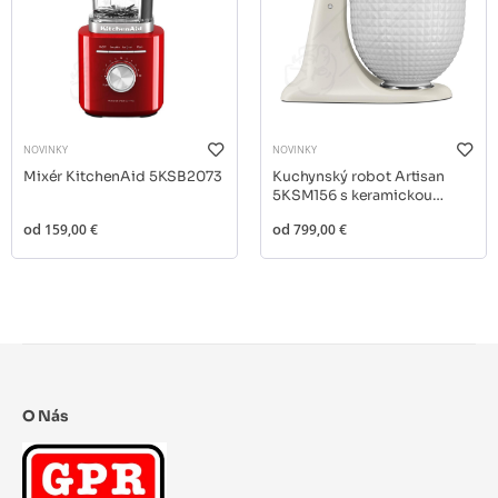
NOVINKY
NOVINKY
Mixér KitchenAid 5KSB2073
Kuchynský robot Artisan
5KSM156 s keramickou
misou
od
159,00 €
od
799,00 €
O Nás