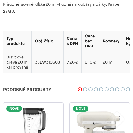
Prírodné, solené, dĺžka 20 m, vhodné na klobásy a párky. Kaliber
28/30.
Cena
Typ
Cena
Hm
Obj. číslo
bez
Rozmery
produktu
s DPH
kg
DPH
Bravčové
črevá 20 m
35BW310608
7,26 €
6,10 €
20 m
0,2
kalibrované
PODOBNÉ PRODUKTY
NOVÉ
NOVÉ