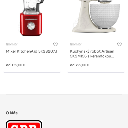
NOVINKY
NOVINKY
Mixér KitchenAid 5KSB2073
Kuchynský robot Artisan
5KSM156 s keramickou
misou
od
159,00 €
od
799,00 €
O Nás