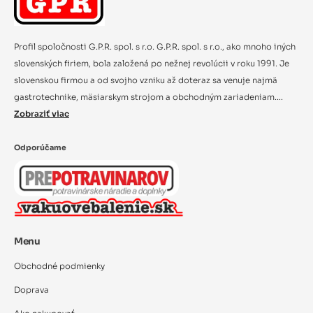
Profil spoločnosti G.P.R. spol. s r.o. G.P.R. spol. s r.o., ako mnoho iných
slovenských firiem, bola založená po nežnej revolúcii v roku 1991. Je
slovenskou firmou a od svojho vzniku až doteraz sa venuje najmä
gastrotechnike, mäsiarskym strojom a obchodným zariadeniam....
Zobraziť viac
Odporúčame
Menu
Obchodné podmienky
Doprava