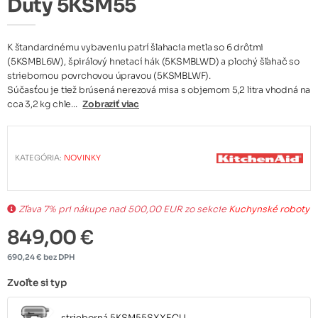
Duty 5KSM55
K štandardnému vybaveniu patrí šlahacia metla so 6 drôtmi
(5KSMBL6W), špirálový hnetací hák (5KSMBLWD) a plochý šľahač so
striebornou povrchovou úpravou (5KSMBLWF).
Súčasťou je tiež brúsená nerezová misa s objemom 5,2 litra vhodná na
cca 3,2 kg chle...
Zobraziť viac
KATEGÓRIA:
NOVINKY
Zľava 7% pri nákupe nad 500,00 EUR zo sekcie
Kuchynské roboty
849,00 €
690,24 € bez DPH
Zvoľte si typ