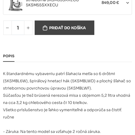
strieborná 5KSM55SXXECU
849,00 €
5KSM55SXXECU
matná čierna 5KSM55SXXEBM
PRIDAŤ DO KOŠÍKA
849,00 €
5KSM55SXXEBM
biela 5KSM55SXXEWH
POPIS
849,00 €
5KSM55SXXEWH
K štandardnému vybaveniu patrí šlahacia metla so 6 drôtmi
kráľovská červená
(5KSMBL6W), špirálový hnetací hák (5KSMBLWD) a plochý šľahač so
5KSM55SXXEER
849,00 €
striebornou povrchovou úpravou (5KSMBLWF).
5KSM55SXXEER
Súčasťou je tiež brúsená nerezová misa s objemom 5,2 litra vhodná
na cca 3,2 kg chlebového cesta či 10 bielkov.
Všetko príslušenstvo je ľahko vymeniteľné a odporúča sa čistiť
ručne
- Záruka: Na tento model sa vzťahuje 2 ročná záruka.