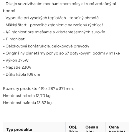
- Dizajn so zdvíhacím mechanizmom misy s tromi aretačnými
bodmi
- Vypnutie pri vysokých teplotách - tepelný chránič
- Mäkký štart - pozvoľné zrýchlenie na zvolenú rýchlosť
- 1/2 rýchlosť pre miešanie a vkladanie jemných surovín
- 11 rýchlostí
- Celokovová konštrukcia, celokovové prevody
- Originálny planetárny pohyb so 67 dotykovými bodmi v miske
- Výkon 375W
- Napätie 230V
- Dĺžka kábla 109 cm
Rozmery produktu 419 x 287 x 371 mm.
Hmotnosť robota 12,70 kg.
Hmotnosť balenia 13,52 kg.
Obj.
Cena s
Cena
Typ produktu