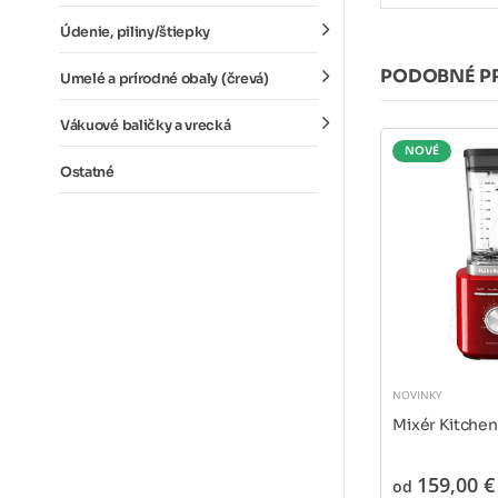
Údenie, piliny/štiepky
PODOBNÉ P
Umelé a prírodné obaly (črevá)
Vákuové baličky a vrecká
NOVÉ
Ostatné
NOVINKY
Mixér Kitche
159,00 €
od