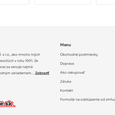
Menu
ol. s r.o., ako mnoho iných
Obchodné podmienky
evolúcii v roku 1991. Je
Doprava
eraz sa venuje najmä
Ako nakupovať
dným zariadeniam....
Zobraziť
Záruka
Kontakt
Formulár na odstúpenie od zmlu