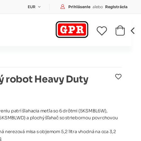
Prihlásenie
Prihlásenie
alebo
Registrácia
EUR
 robot Heavy Duty
niu patrí šlahacia metla so 6 drôtmi (5KSMBL6W),
 (5KSMBLWD) a plochý šľahač so striebornou povrchovou
ná nerezová misa s objemom 5,2 litra vhodná na cca 3,2
c