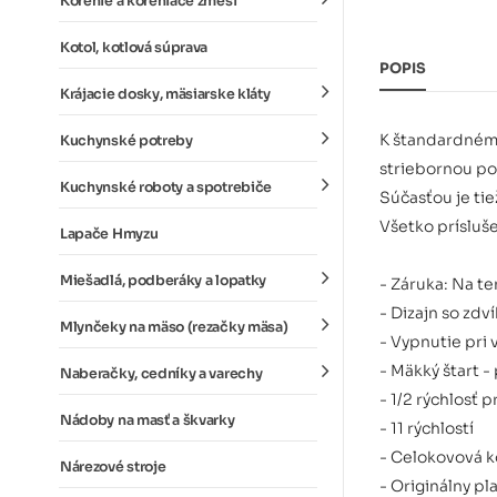
Korenie a koreniace zmesi
Kotol, kotlová súprava
POPIS
Krájacie dosky, mäsiarske kláty
K štandardnému
Kuchynské potreby
striebornou p
Kuchynské roboty a spotrebiče
Súčasťou je tie
Všetko prísluše
Lapače Hmyzu
Miešadlá, podberáky a lopatky
- Záruka: Na te
- Dizajn so zd
Mlynčeky na mäso (rezačky mäsa)
- Vypnutie pri 
- Mäkký štart -
Naberačky, cedníky a varechy
- 1/2 rýchlosť 
Nádoby na masť a škvarky
- 11 rýchlostí
- Celokovová k
Nárezové stroje
- Originálny p