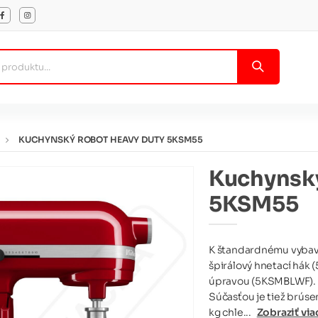
KUCHYNSKÝ ROBOT HEAVY DUTY 5KSM55
Kuchynský
5KSM55
K štandardnému vybave
špirálový hnetací hák
úpravou (5KSMBLWF).
Súčasťou je tiež brúse
kg chle...
Zobraziť via