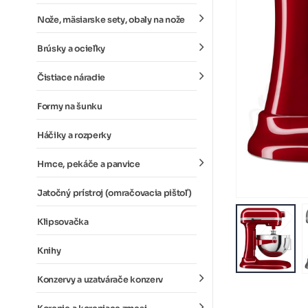
Nože, mäsiarske sety, obaly na nože
Brúsky a ocieľky
Čistiace náradie
Formy na šunku
Háčiky a rozperky
Hrnce, pekáče a panvice
Jatočný prístroj (omračovacia pištoľ)
Klipsovačka
Knihy
Konzervy a uzatvárače konzerv