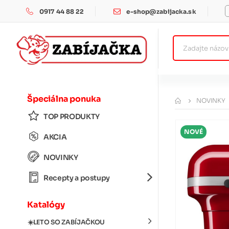
0917 44 88 22
e-shop@zabijacka.sk
Špeciálna ponuka
NOVINKY
TOP PRODUKTY
NOVÉ
AKCIA
NOVINKY
Recepty a postupy
Katalógy
☀️LETO SO ZABÍJAČKOU