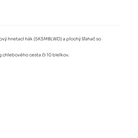
SM55SXXEWH 5KSM55SXXEWH
849,00 €
ový hnetací hák (5KSMBLWD) a plochý šľahač so
 červená 5KSM55SXXEER
849,00 €
XEER
g chlebového cesta či 10 bielkov.