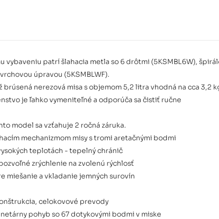
biela 5K
 vybaveniu patrí šlahacia metla so 6 drôtmi (5KSMBL6W), špirál
kráľovská
ovrchovou úpravou (5KSMBLWF).
5KSM55SX
ž brúsená nerezová misa s objemom 5,2 litra vhodná na cca 3,2 k
nstvo je ľahko vymeniteľné a odporúča sa čistiť ručne
nto model sa vzťahuje 2 ročná záruka.
víhacím mechanizmom misy s tromi aretačnými bodmi
vysokých teplotách - tepelný chránič
 pozvoľné zrýchlenie na zvolenú rýchlosť
pre miešanie a vkladanie jemných surovín
onštrukcia, celokovové prevody
lanetárny pohyb so 67 dotykovými bodmi v miske