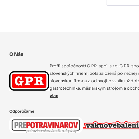
O Nás
Profil spoločnosti G.P.R. spol. s r.o. G.P.R. sp
slovenských firiem, bola založená po nežnej r
slovenskou firmou a od svojho vzniku až dot
gastrotechnike, mäsiarskym strojom a obcho
viac
Odporúčame