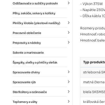
- Výkon 375W
Odšťavovače a sušičky potravín
- Napätie 230
Pílky, sekáče, sekery a kolísky
- Dĺžka kábla 1
Plničky klobás (piestové narážky)
Rozmery produk
Pracovné oblečenie
Hmotnosť robot
Hmotnosť balen
Prepravky a nádoby
Solenie a marinovanie
Typ produkt
Špagáty, sieťky a plničky sieťok
strieborná
Spracovanie diviny
matná čier
Spracovanie rýb
biela 5KSM
Sterlizátory a ozónovače
kráľovská č
Teplomery a váhy