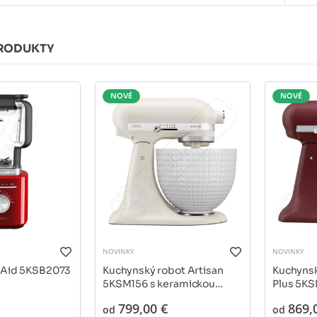
RODUKTY
NOVÉ
NOVÉ
NOVINKY
NOVINKY
nAid 5KSB2073
Kuchynský robot Artisan
Kuchynsk
5KSM156 s keramickou
Plus 5K
misou
799,00 €
869,
od
od