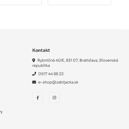
Kontakt
Rybničná 40/E, 831 07, Bratislava, Slovenská
republika
0917 44 88 22
e-shop@zabijacka.sk
vy