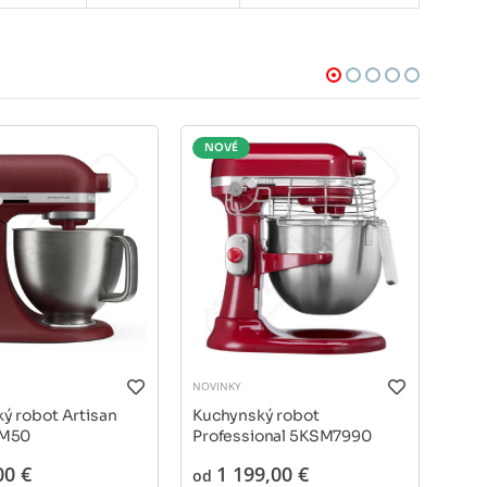
NOVÉ
NO
NOVINKY
NOVI
ý robot Artisan
Kuchynský robot
Kuch
SM50
Professional 5KSM7990
bez
Blue
00 €
1 199,00 €
66,
od