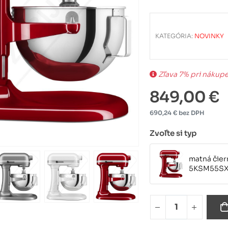
KATEGÓRIA:
NOVINKY
Zľava 7% pri nákup
849,00 €
690,24 € bez DPH
Zvoľte si typ
matná čie
5KSM55S
strieborn
5KSM55S