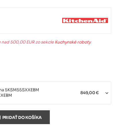
e nad 500,00 EUR zo sekcie
Kuchynské roboty
rna 5KSM55SXXEBM
849,00 €
XXEBM
á 5KSM55SXXECU
PRIDAŤ DO KOŠÍKA
849,00 €
XXECU