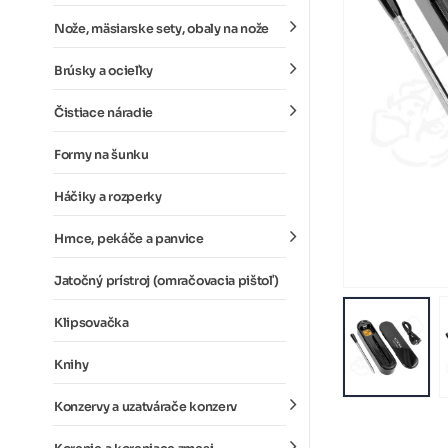
Nože, mäsiarske sety, obaly na nože
Brúsky a ocieľky
Čistiace náradie
Formy na šunku
Háčiky a rozperky
Hrnce, pekáče a panvice
Jatočný prístroj (omračovacia pištoľ)
Klipsovačka
Knihy
Konzervy a uzatvárače konzerv