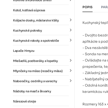
Korenie a koreniace zmesi
POPIS
PAR
Kotol, kotlová súprava
Krájacie dosky, mäsiarske kláty
Kuchynský tep
Kuchynské potreby
- Dvojito bezdr
Kuchynské roboty a spotrebiče
aplikácie s po
- Dva nezávislé
Lapače Hmyzu
- Sonda na mer
- Ovládajte na
Miešadlá, podberáky a lopatky
prepečenia, te
Mlynčeky na mäso (rezačky mäsa)
- Základný jed
- Nabíjateľný 
Naberačky, cedníky a varechy
- Odolná konštr
Nádoby na masť a škvarky
keramickou ru
Nárezové stroje
Rozmery 163 x 