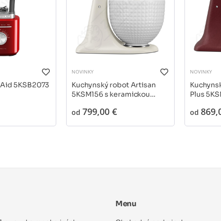
NOVINKY
NOVINKY
nAid 5KSB2073
Kuchynský robot Artisan
Kuchynsk
5KSM156 s keramickou
Plus 5K
misou
799,00 €
869,
od
od
Menu