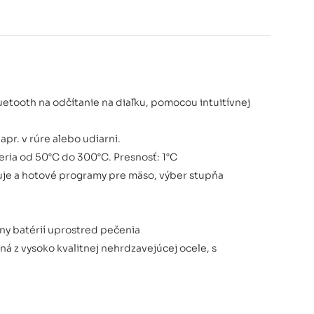
uetooth na odčítanie na diaľku, pomocou intuitívnej
apr. v rúre alebo udiarni.
eria od 50°C do 300°C. Presnosť: 1°C
huje a hotové programy pre mäso, výber stupňa
ny batérií uprostred pečenia
ná z vysoko kvalitnej nehrdzavejúcej ocele, s