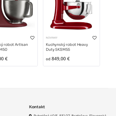
NOVINKY
NOVI
ý robot Artisan
Kuchynský robot Heavy
Kuc
SM50
Duty 5KSM55
Pro
00 €
849,00 €
1
od
od
Kontakt
Rybničná 40/E, 831 07, Bratislava, Slovenská