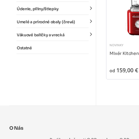
Údenie, piliny/štiepky
Umelé a prírodné obaly (črevá)
Vákuové baličky a vrecká
NOVINKY
Ostatné
Mixér Kitche
159,00 €
od
O Nás