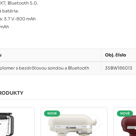
X7, Bluetooth 5.0.
á batéria:
a: 3.7 V-800 mAh
 mAh
u
Obj. číslo
plomer s bezdrôtovou sondou a Bluetooth
35BW186013
RODUKTY
NOVÉ
NOVÉ