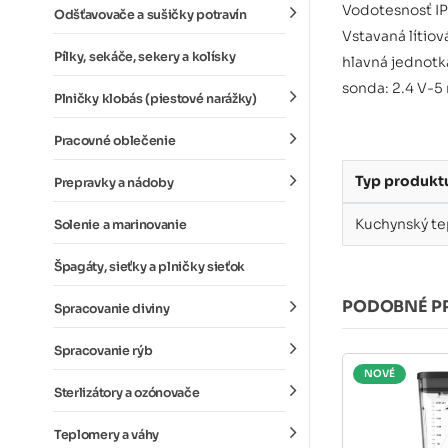
Vodotesnosť IP
Odšťavovače a sušičky potravín
Vstavaná lítiov
Pílky, sekáče, sekery a kolísky
hlavná jednotk
sonda: 2.4 V-5
Plničky klobás (piestové narážky)
Pracovné oblečenie
Typ produkt
Prepravky a nádoby
Kuchynský te
Solenie a marinovanie
Špagáty, sieťky a plničky sieťok
PODOBNÉ P
Spracovanie diviny
Spracovanie rýb
NOVÉ
Sterlizátory a ozónovače
Teplomery a váhy