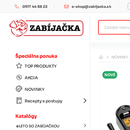
0917 44 88 22
e-shop@zabijacka.sk
Špeciálna ponuka
NOVINKY
TOP PRODUKTY
NOVÉ
AKCIA
NOVINKY
Recepty a postupy
Katalógy
☀️LETO SO ZABÍJAČKOU