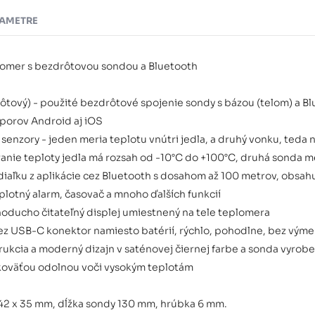
AMETRE
lomer s bezdrôtovou sondou a Bluetooth
ôtový) - použité bezdrôtové spojenie sondy s bázou (telom) a Bl
dporov Android aj iOS
 senzory - jeden meria teplotu vnútri jedla, a druhý vonku, teda n
anie teploty jedla má rozsah od -10°C do +100°C, druhá sonda m
 diaľku z aplikácie cez Bluetooth s dosahom až 100 metrov, obsa
plotný alarm, časovač a mnoho ďalších funkcií
noducho čitateľný displej umiestnený na tele teplomera
cez USB-C konektor namiesto batérií, rýchlo, pohodlne, bez výme
ukcia a moderný dizajn v saténovej čiernej farbe a sonda vyrobe
koväťou odolnou voči vysokým teplotám
42 x 35 mm, dĺžka sondy 130 mm, hrúbka 6 mm.