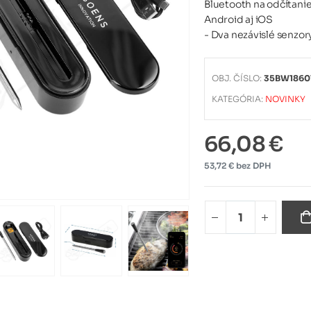
Bluetooth na odčítanie
Android aj iOS
- Dva nezávislé senzory 
OBJ. ČÍSLO:
35BW1860
KATEGÓRIA:
NOVINKY
66,08 €
53,72 € bez DPH