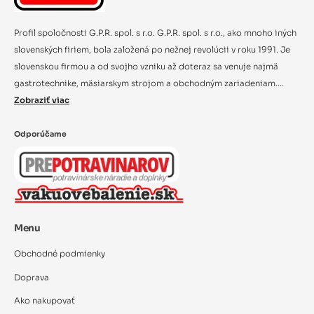
Profil spoločnosti G.P.R. spol. s r.o. G.P.R. spol. s r.o., ako mnoho iných
slovenských firiem, bola založená po nežnej revolúcii v roku 1991. Je
slovenskou firmou a od svojho vzniku až doteraz sa venuje najmä
gastrotechnike, mäsiarskym strojom a obchodným zariadeniam....
Zobraziť viac
Odporúčame
Menu
Obchodné podmienky
Doprava
Ako nakupovať