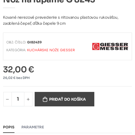
Kované nerezové prevedenie s nitovanou plastovou rukoväťou,
zaoblená čepeľ, dĺžka čepele 9 cm
OBJ. ČÍSLO:
GI82439
KATEGÓRIA:
KUCHÁRSKE NOŽE GIESSER
32,00 €
26,02 € bez DPH
PRIDAŤ DO KOŠÍKA
POPIS
PARAMETRE