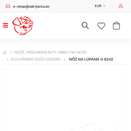
Pri
EUR
e-shop@zabijacka.sk
NOŽE, MÄSIARSKE SETY, OBALY NA NOŽE
KUCHÁRSKE NOŽE GIESSER
NÔŽ NA LÚPANIE G 8243