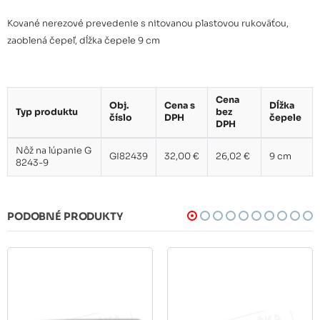
Kované nerezové prevedenie s nitovanou plastovou rukoväťou,
zaoblená čepeľ, dĺžka čepele 9 cm
Cena
Obj.
Cena s
Dĺžka
Typ produktu
bez
číslo
DPH
čepele
DPH
Nôž na lúpanie G
GI82439
32,00 €
26,02 €
9 cm
8243-9
PODOBNÉ PRODUKTY