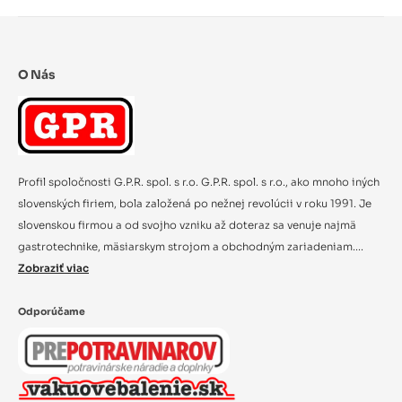
O Nás
Profil spoločnosti G.P.R. spol. s r.o. G.P.R. spol. s r.o., ako mnoho iných
slovenských firiem, bola založená po nežnej revolúcii v roku 1991. Je
slovenskou firmou a od svojho vzniku až doteraz sa venuje najmä
gastrotechnike, mäsiarskym strojom a obchodným zariadeniam....
Zobraziť viac
Odporúčame