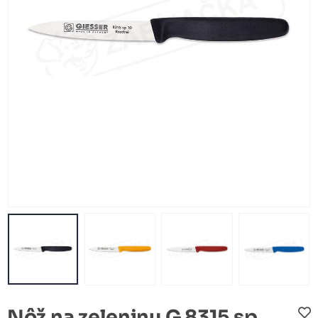
Nôž na zeleninu G 8315 sp