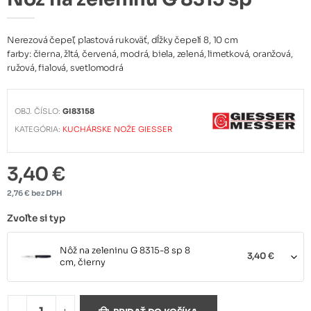
Nerezová čepeľ, plastová rukoväť, dĺžky čepelí 8, 10 cm
farby: čierna, žltá, červená, modrá, biela, zelená, limetková, oranžová,
ružová, fialová, svetlomodrá
OBJ. ČÍSLO:
GI83158
KATEGÓRIA:
KUCHÁRSKE NOŽE GIESSER
3,40 €
2,76 € bez DPH
Zvoľte si typ
Nôž na zeleninu G 8315-8 sp 8
3,40 €
cm, čierny
Nôž na zeleninu G 8315-8 sp 8
3,40 €