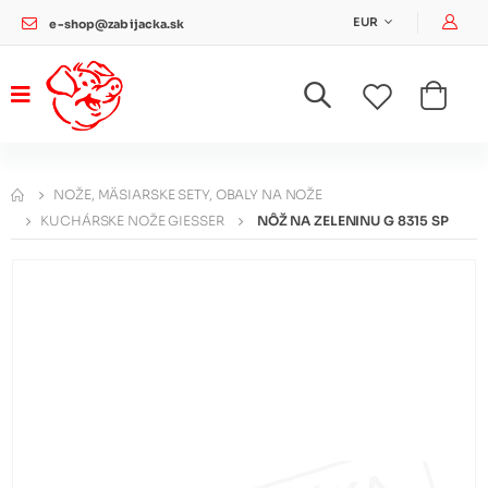
Pri
EUR
e-shop@zabijacka.sk
NOŽE, MÄSIARSKE SETY, OBALY NA NOŽE
KUCHÁRSKE NOŽE GIESSER
NÔŽ NA ZELENINU G 8315 SP