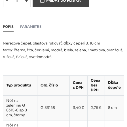
cm, žltý
PRIDAŤ DO KOŠÍKA
Nôž na zeleninu G 8315-8 sp 8
3,40 €
cm, červený
POPIS
PARAMETRE
Nôž na zeleninu G 8315-8 sp 8
3,40 €
cm, modrý
Nerezová čepeľ, plastová rukoväť, dĺžky čepelí 8, 10 cm
farby: čierna, žltá, červená, modrá, biela, zelená, limetková, oranžová,
Nôž na zeleninu G 8315-8 sp 8
ružová, fialová, svetlomodrá
3,40 €
cm, biely
Nôž na zeleninu G 8315-8 sp 8
3,40 €
Cena
cm, zelený
Cena
Dĺžka
Typ produktu
Obj. číslo
bez
s DPH
čepele
DPH
Nôž na zeleninu G 8315-10 sp
3,70 €
Nôž na
10 cm, žltý
zeleninu G
GI83158
3,40 €
2,76 €
8 cm
8315-8 sp 8
cm, čierny
Nôž na zeleninu G 8315-10 sp
3,70 €
10 cm, limetkový
Nôž na