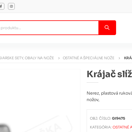
IARSKE SETY, OBALY NA NOŽE
OSTATNÉ A ŠPECIÁLNE NOŽE
KRÁ
Krájač slí
Nerez, plastová rukoväť
nožov,
OBJ. ČÍSLO:
GI9475
KATEGÓRIA:
OSTATNÉ 