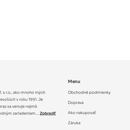
Menu
ol. s r.o., ako mnoho iných
Obchodné podmienky
evolúcii v roku 1991. Je
Doprava
eraz sa venuje najmä
Ako nakupovať
dným zariadeniam....
Zobraziť
Záruka