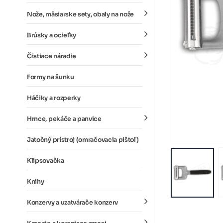
Nože, mäsiarske sety, obaly na nože
Brúsky a ocieľky
Čistiace náradie
Formy na šunku
Háčiky a rozperky
Hrnce, pekáče a panvice
Jatočný prístroj (omračovacia pištoľ)
Klipsovačka
Knihy
Konzervy a uzatvárače konzerv