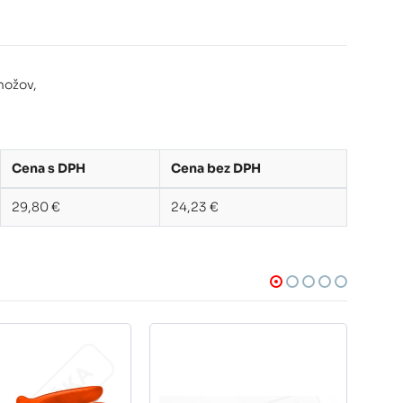
nožov,
Cena s DPH
Cena bez DPH
29,80 €
24,23 €