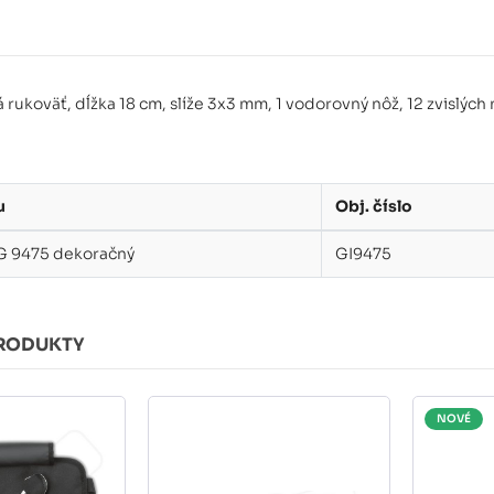
 rukoväť, dĺžka 18 cm, slíže 3x3 mm, 1 vodorovný nôž, 12 zvislých 
u
Obj. číslo
v G 9475 dekoračný
GI9475
RODUKTY
NOVÉ