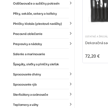
Odšťavovače a sušičky potravín
Pílky, sekáče, sekery a kolísky
Plničky klobás (piestové narážky)
Pracovné oblečenie
OSTATNÉ A ŠPECIÁ
Dekoračná sa
Prepravky a nádoby
Solenie a marinovanie
72,20 €
Špagáty, sieťky a plničky sieťok
Spracovanie diviny
Spracovanie rýb
Sterlizátory a ozónovače
Teplomery a váhy