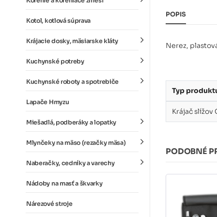
Korenie a koreniace zmesi
POPIS
Kotol, kotlová súprava
Krájacie dosky, mäsiarske kláty
Nerez, plastová
Kuchynské potreby
Kuchynské roboty a spotrebiče
Typ produkt
Lapače Hmyzu
Krájač slížo
Miešadlá, podberáky a lopatky
Mlynčeky na mäso (rezačky mäsa)
PODOBNÉ P
Naberačky, cedníky a varechy
Nádoby na masť a škvarky
Nárezové stroje