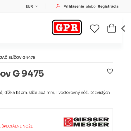
Prihlásenie
Prihlásenie
alebo
Registrácia
EUR
JAČ SLÍŽOV G 9475
žov G 9475
, dĺžka 18 cm, slíže 3x3 mm, 1 vodorovný nôž, 12 zvislých
A ŠPECIÁLNE NOŽE