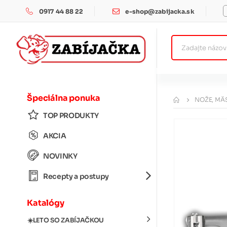
0917 44 88 22
e-shop@zabijacka.sk
Špeciálna ponuka
NOŽE, MÄS
TOP PRODUKTY
AKCIA
NOVINKY
Recepty a postupy
Katalógy
☀️LETO SO ZABÍJAČKOU