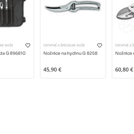
LNE NOŽE
OSTATNÉ A ŠPECIÁLNE NOŽE
OSTATNÉ A 
da G 896810
Nožnice na hydinu G 8258
Nožnice 
45,90 €
60,80 €