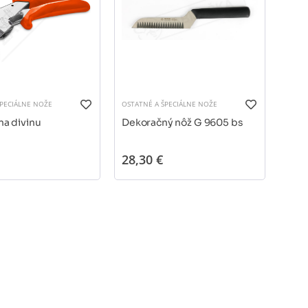
ŠPECIÁLNE NOŽE
OSTATNÉ A ŠPECIÁLNE NOŽE
OSTAT
na divinu
Dekoračný nôž G 9605 bs
Deko
825
28,30 €
9,5