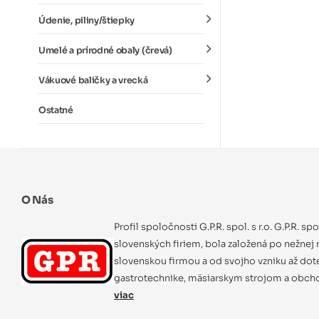
Údenie, piliny/štiepky
Umelé a prírodné obaly (črevá)
Vákuové baličky a vrecká
Ostatné
O Nás
Profil spoločnosti G.P.R. spol. s r.o. G.P.R. sp
slovenských firiem, bola založená po nežnej r
slovenskou firmou a od svojho vzniku až dot
gastrotechnike, mäsiarskym strojom a obcho
viac