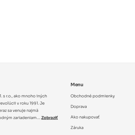
Menu
ol. s r.o., ako mnoho iných
Obchodné podmienky
evolúcii v roku 1991. Je
Doprava
eraz sa venuje najmä
Ako nakupovať
dným zariadeniam....
Zobraziť
Záruka