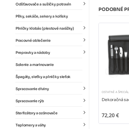
Odšťavovače a sušičky potravín
PODOBNÉ P
Pílky, sekáče, sekery a kolísky
Plničky klobás (piestové narážky)
Pracovné oblečenie
Prepravky a nádoby
Solenie a marinovanie
Špagáty, sieťky a plničky sieťok
Spracovanie diviny
OSTATNÉ A ŠPECIÁ
Dekoračná sa
Spracovanie rýb
Sterlizátory a ozónovače
72,20 €
Teplomery a váhy