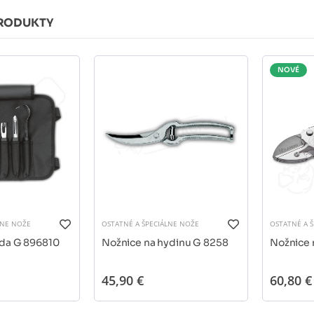
RODUKTY
NOVÉ
LNE NOŽE
OSTATNÉ A ŠPECIÁLNE NOŽE
OSTATNÉ A 
da G 896810
Nožnice na hydinu G 8258
Nožnice 
45,90 €
60,80 €