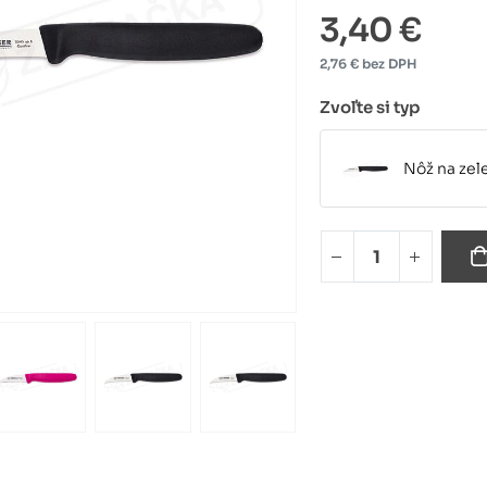
3,40 €
2,76 € bez DPH
Zvoľte si typ
Nôž na zel
Nôž na zel
Nôž na zel
Nôž na zel
Nôž na zel