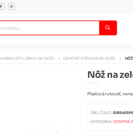
IARSKE SETY, OBALY NA NOŽE
OSTATNÉ A ŠPECIÁLNE NOŽE
NÔŽ
Nôž na ze
Plastová rukoväť, nerez
OBJ. ČÍSLO:
GI8545SP
KATEGÓRIA:
OSTATNÉ 