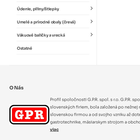
Údenie, piliny/štiepky
Umelé a prírodné obaly (črevá)
Vákuové baličky a vrecká
Ostatné
O Nás
Profil spoločnosti G.P.R. spol. s r.o. G.P.R. sp
slovenských firiem, bola založená po nežnej r
slovenskou firmou a od svojho vzniku až dot
gastrotechnike, mäsiarskym strojom a obcho
viac