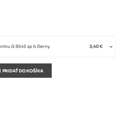
eninu G 8545 sp 6 čierny
3,40 €
eninu G 8545 sp 6 ružový
3,40 €
PRIDAŤ DO KOŠÍKA
eninu G 8545 sp 6 červený
3,40 €
eninu G 8545 sp 6 modrý
3,40 €
eninu G 8545 sp 6 zelený
3,40 €