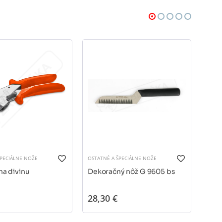
ŠPECIÁLNE NOŽE
OSTATNÉ A ŠPECIÁLNE NOŽE
OSTAT
na divinu
Dekoračný nôž G 9605 bs
Deko
825
28,30 €
9,5