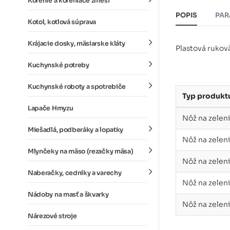
Korenie a koreniace zmesi
POPIS
PAR
Kotol, kotlová súprava
Krájacie dosky, mäsiarske kláty
Plastová rukovä
Kuchynské potreby
Kuchynské roboty a spotrebiče
Typ produkt
Lapače Hmyzu
Nôž na zeleni
Miešadlá, podberáky a lopatky
Nôž na zelen
Mlynčeky na mäso (rezačky mäsa)
Nôž na zelen
Naberačky, cedníky a varechy
Nôž na zelen
Nádoby na masť a škvarky
Nôž na zelen
Nárezové stroje