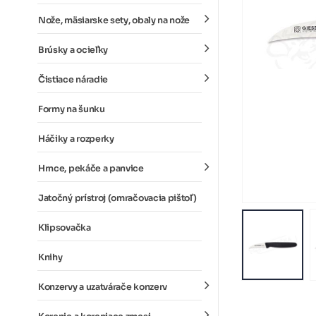
Nože, mäsiarske sety, obaly na nože
Brúsky a ocieľky
Čistiace náradie
Formy na šunku
Háčiky a rozperky
Hrnce, pekáče a panvice
Jatočný prístroj (omračovacia pištoľ)
Klipsovačka
Knihy
Konzervy a uzatvárače konzerv