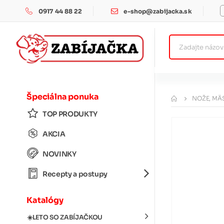
0917 44 88 22
e-shop@zabijacka.sk
Špeciálna ponuka
NOŽE, MÄS
TOP PRODUKTY
AKCIA
NOVINKY
Recepty a postupy
Katalógy
☀️LETO SO ZABÍJAČKOU