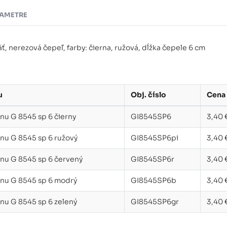
AMETRE
ť, nerezová čepeľ, farby: čierna, ružová, dĺžka čepele 6 cm
u
Obj. číslo
Cena
nu G 8545 sp 6 čierny
GI8545SP6
3,40 
inu G 8545 sp 6 ružový
GI8545SP6pi
3,40 
inu G 8545 sp 6 červený
GI8545SP6r
3,40 
inu G 8545 sp 6 modrý
GI8545SP6b
3,40 
inu G 8545 sp 6 zelený
GI8545SP6gr
3,40 