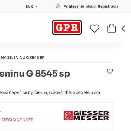
Prihlásenie
Prihlásenie
alebo
Registrácia
EUR
 NA ZELENINU G 8545 SP
leninu G 8545 sp
ová čepeľ, farby: čierna, ružová, dĺžka čepele 6 cm
6
A ŠPECIÁLNE NOŽE