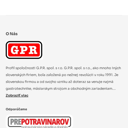
O Nás
Profil spoločnosti G.P.R. spol. s r.o. G.P.R. spol. s r.o., ako mnoho iných
slovenských firiem, bola založená po nežnej revolúcii v roku 1991. Je
slovenskou firmou a od svojho vzniku až doteraz sa venuje najmä
gastrotechnike, mäsiarskym strojom a obchodným zariadeniam....
Zobraziť viac
Odporúčame