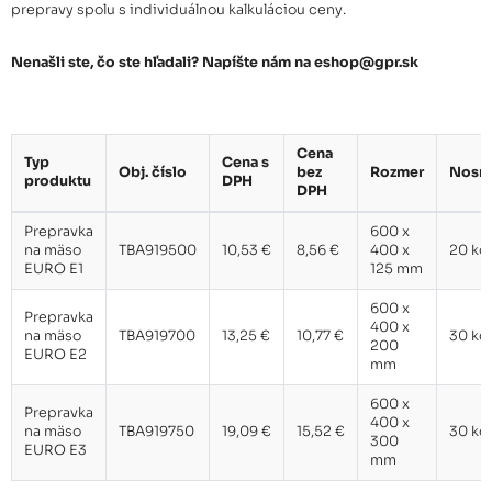
prepravy spolu s individuálnou kalkuláciou ceny.
Nenašli ste, čo ste hľadali? Napíšte nám na eshop@gpr.sk
Cena
Typ
Cena s
Obj. číslo
bez
Rozmer
Nosn
produktu
DPH
DPH
Prepravka
600 x
na mäso
TBA919500
10,53 €
8,56 €
400 x
20 kg
EURO E1
125 mm
600 x
Prepravka
400 x
na mäso
TBA919700
13,25 €
10,77 €
30 kg
200
EURO E2
mm
600 x
Prepravka
400 x
na mäso
TBA919750
19,09 €
15,52 €
30 kg
300
EURO E3
mm