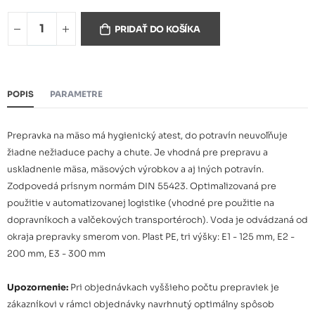
Prepravka na mäso EURO E1
Nedostupný
PRIDAŤ DO KOŠÍKA
Prepravka na mäso EURO E3
19,09 €
POPIS
PARAMETRE
Prepravka na mäso má hygienický atest, do potravín neuvoľňuje
žiadne nežiaduce pachy a chute. Je vhodná pre prepravu a
uskladnenie mäsa, mäsových výrobkov a aj iných potravín.
Zodpovedá prísnym normám DIN 55423. Optimalizovaná pre
použitie v automatizovanej logistike (vhodné pre použitie na
dopravníkoch a valčekových transportéroch). Voda je odvádzaná od
okraja prepravky smerom von. Plast PE, tri výšky: E1 - 125 mm, E2 -
200 mm, E3 - 300 mm
Upozornenie:
Pri objednávkach vyššieho počtu prepraviek je
zákazníkovi v rámci objednávky navrhnutý optimálny spôsob