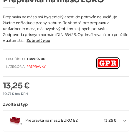
Prepravka na mäso má hygienický atest, do potravín neuvoľňuje
žiadne nežiaduce pachy a chute. Je vhodná pre prepravu a
uskladnenie mäsa, mäsových výrobkov a aj iných potravín.
Zodpovedá prísnym normám DIN 55423. Optimalizovaná pre použitie
v automati...
Zobraziť viac
OBJ. ČÍSLO:
TBA919700
KATEGÓRIA:
PREPRAVKY
13,25 €
10,77 € bez DPH
Zvoľte si typ
Prepravka na mäso EURO E2
13,25 €