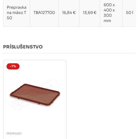
600 x
Prepravka
400 x
na mäso T
TBA127700
16,84 €
13,69 €
50 l
300
50
mm
PRÍSLUŠENSTVO
-7%
PREPRAVKY