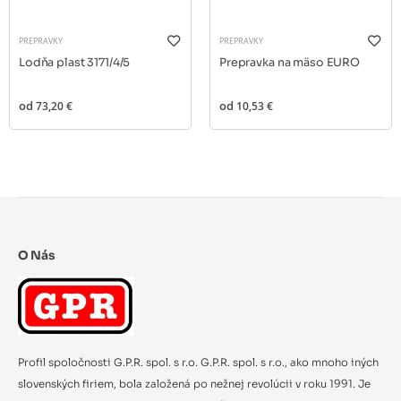
PREPRAVKY
PREPRAVKY
Lodňa plast 3171/4/5
Prepravka na mäso EURO
od
73,20 €
od
10,53 €
O Nás
Profil spoločnosti G.P.R. spol. s r.o. G.P.R. spol. s r.o., ako mnoho iných
slovenských firiem, bola založená po nežnej revolúcii v roku 1991. Je