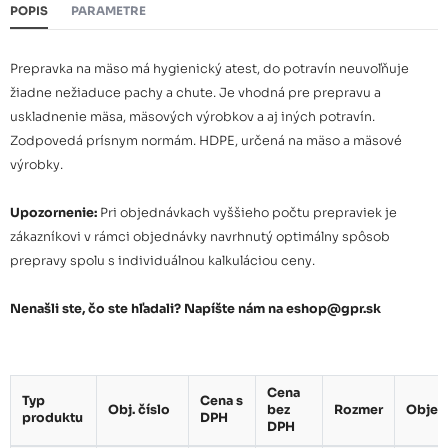
POPIS
PARAMETRE
Prepravka na mäso má hygienický atest, do potravín neuvoľňuje
žiadne nežiaduce pachy a chute. Je vhodná pre prepravu a
uskladnenie mäsa, mäsových výrobkov a aj iných potravín.
Zodpovedá prísnym normám. HDPE, určená na mäso a mäsové
výrobky.
Upozornenie:
Pri objednávkach vyššieho počtu prepraviek je
zákazníkovi v rámci objednávky navrhnutý optimálny spôsob
prepravy spolu s individuálnou kalkuláciou ceny.
Nenašli ste, čo ste hľadali? Napíšte nám na eshop@gpr.sk
Cena
Typ
Cena s
Obj. číslo
bez
Rozmer
Obje
produktu
DPH
DPH