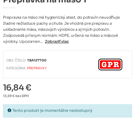
Prepravka na mäso má hygienický atest, do potravín neuvoľňuje
žiadne nežiaduce pachy a chute. Je vhodná pre prepravu a
uskladnenie mäsa, mäsových výrobkov a aj iných potravín.
Zodpovedá prísnym normám. HDPE, určená na mäso a mäsové
výrobky. Upozornen...
Zobraziť viac
OBJ. ČÍSLO:
TBA127700
KATEGÓRIA:
PREPRAVKY
16,84 €
13,69 € bez DPH
Tento produkt je momentálne nedostupný