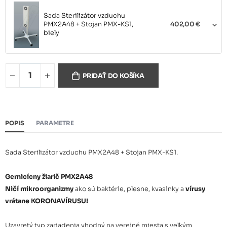
Sada Sterilizátor vzduchu
PMX2A48 + Stojan PMX-KS1,
402,00 €
biely
Sada Sterilizátor vzduchu
PRIDAŤ DO KOŠÍKA
PMX2A48 + Stojan PMX-KS1,
402,00 €
čierny
POPIS
PARAMETRE
Sada Sterilizátor vzduchu PMX2A48 + Stojan PMX-KS1.
Gernicícny žiarič PMX2A48
Ničí mikroorganizmy
ako sú baktérie, plesne, kvasinky a
vírusy
vrátane KORONAVÍRUSU!
Uzavretý typ zariadenia vhodný na verejné miesta s veľkým