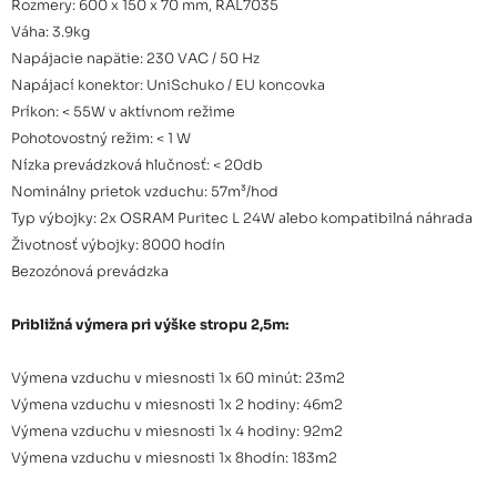
Rozmery: 600 x 150 x 70 mm, RAL7035
Váha: 3.9kg
Napájacie napätie: 230 VAC / 50 Hz
Napájací konektor: UniSchuko / EU koncovka
Príkon: < 55W v aktívnom režime
Pohotovostný režim: < 1 W
Nízka prevádzková hlučnosť: < 20db
Nominálny prietok vzduchu: 57m³/hod
Typ výbojky: 2x OSRAM Puritec L 24W alebo kompatibilná náhrada
Životnosť výbojky: 8000 hodín
Bezozónová prevádzka
Približná výmera pri výške stropu 2,5m:
Výmena vzduchu v miesnosti 1x 60 minút: 23m2
Výmena vzduchu v miesnosti 1x 2 hodiny: 46m2
Výmena vzduchu v miesnosti 1x 4 hodiny: 92m2
Výmena vzduchu v miesnosti 1x 8hodín: 183m2