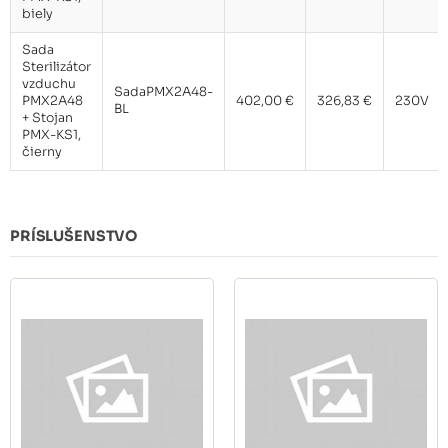
biely
Sada
Sterilizátor
vzduchu
SadaPMX2A48-
PMX2A48
402,00 €
326,83 €
230V
BL
+ Stojan
PMX-KS1,
čierny
PRÍSLUŠENSTVO