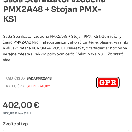
PMX2A48 + Stojan PMX-
KS1
Sada Sterilizátor vzduchu PMX2A48 + Stojan PMX-KS1. Gernicícny
žiarič PMX2A48 Ničí mikroorganizmy ako sú baktérie, plesne, kvasinky
a vírusy vrátane KORONAVÍRUSU! Uzavretý typ zariadenia vhodný na
verejné miesta s veľkým pohybom osôb. Veľmi nízka hlu...
Zobraziť
viac
OBJ. ČÍSLO:
SADAPMX2A48
KATEGÓRIA:
STERLIZÁTORY
402,00 €
326,83 € bez DPH
Zvoľte si typ