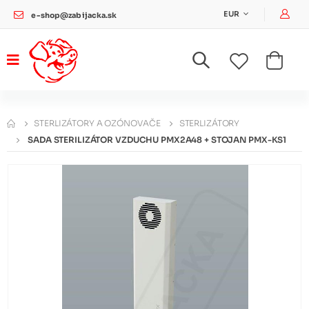
Pri
EUR
e-shop@zabijacka.sk
STERLIZÁTORY A OZÓNOVAČE
STERLIZÁTORY
SADA STERILIZÁTOR VZDUCHU PMX2A48 + STOJAN PMX-KS1