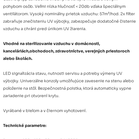
pohybom osôb. Veľmi nízka hlučnosť < 20db vďaka špeciálnym
ventilátorom. Vysoký nominálny prietok vzduchu: 57m³/hod. 2x filter
zabraňuje znečisteniu UV výbojky, zabezpečuje dodatočné čistenie
vzduchu a chráni pred únikom UV žiarenia.
Vhodné na sterilizovanie vzduchu v domácnosti,
kanceláriách,obchodoch, zdravotníctve, verejných priestoroch
alebo školách.
LED signalizácia stavu, nutnosti servisu a potreby výmeny UV
výbojky. Univerzálne konzoly umožňujúce zavesenie na stenu alebo
položenie na stôl. Bezpečnostná poistka, ktorá automaticky vypne
zariadenie pri otvorení krytu.
Vyrábané v bielom a v čiernom vyhotovení.
Technické parametre: