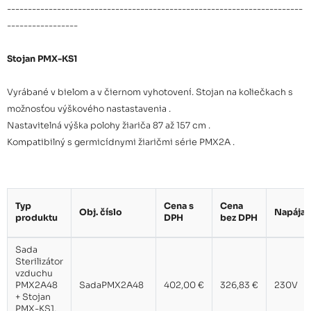
-----------------------------------------------------------------------
-----------------
Stojan PMX-KS1
Vyrábané v bielom a v čiernom vyhotovení. Stojan na koliečkach s
možnosťou výškového nastastavenia .
Nastavitelná výška polohy žiariča 87 až 157 cm .
Kompatibilný s germicídnymi žiaričmi série PMX2A .
Typ
Cena s
Cena
Obj. číslo
Napájan
produktu
DPH
bez DPH
Sada
Sterilizátor
vzduchu
PMX2A48
SadaPMX2A48
402,00 €
326,83 €
230V
+ Stojan
PMX-KS1,