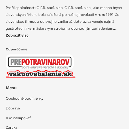
Profil spoločnosti G.P.R. spol. s r.o. G.P.R. spol. s r.o., ako mnoho iných
slovenských firiem, bola založená po nežnej revolúcii v roku 1991. Je
slovenskou firmou a od svojho vzniku až doteraz sa venuje najmä
gastrotechnike, mäsiarskym strojom a obchodným zariadeniam....
Zobraziť viac
Odporúčame
Menu
Obchodné podmienky
Doprava
Ako nakupovať
Záruka