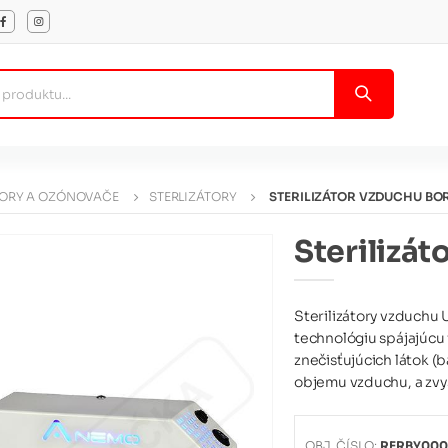
TORY A OZÓNOVAČE
STERLIZÁTORY
STERILIZÁTOR VZDUCHU BO
Sterilizát
Sterilizátory vzduchu 
technológiu spájajúcu f
znečisťujúcich látok (b
objemu vzduchu, a zvyš
OBJ. ČÍSLO:
RERBY000