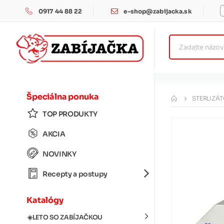
0917 44 88 22
e-shop@zabijacka.sk
Špeciálna ponuka
STERLIZÁ
TOP PRODUKTY
AKCIA
NOVINKY
Recepty a postupy
Katalógy
☀️LETO SO ZABÍJAČKOU