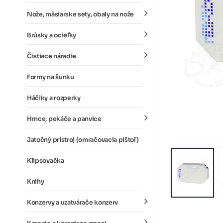
Nože, mäsiarske sety, obaly na nože
Brúsky a ocieľky
Čistiace náradie
Formy na šunku
Háčiky a rozperky
Hrnce, pekáče a panvice
Jatočný prístroj (omračovacia pištoľ)
Klipsovačka
Knihy
Konzervy a uzatvárače konzerv