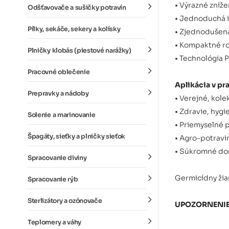
• Výrazné zníže
Odšťavovače a sušičky potravín
• Jednoduchá in
Pílky, sekáče, sekery a kolísky
• Zjednodušen
• Kompaktné ro
Plničky klobás (piestové narážky)
• Technológia P
Pracovné oblečenie
Aplikácia v pra
Prepravky a nádoby
• Verejné, kole
• Zdravie, hygi
Solenie a marinovanie
• Priemyselné 
Špagáty, sieťky a plničky sieťok
• Agro-potravi
• Súkromné ​​do
Spracovanie diviny
Germicídny žia
Spracovanie rýb
Sterlizátory a ozónovače
UPOZORNENI
Teplomery a váhy