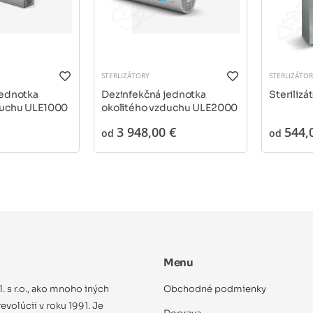
STERLIZÁTORY
STERLIZÁTO
jednotka
Dezinfekčná jednotka
Sterilizá
duchu ULE1000
okolitého vzduchu ULE2000
3 948,00 €
544,
od
od
Menu
ol. s r.o., ako mnoho iných
Obchodné podmienky
evolúcii v roku 1991. Je