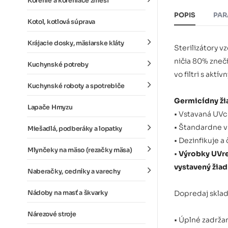
Korenie a koreniace zmesi
POPIS
PAR
Kotol, kotlová súprava
Krájacie dosky, mäsiarske kláty
Sterilizátory v
ničia 80% zneči
Kuchynské potreby
vo filtri s akt
Kuchynské roboty a spotrebiče
Germicídny žia
Lapače Hmyzu
• Vstavaná UV
• Štandardne v 
Miešadlá, podberáky a lopatky
• Dezinfikuje a
Mlynčeky na mäso (rezačky mäsa)
•
Výrobky UVrer
vystavený žia
Naberačky, cedníky a varechy
Nádoby na masť a škvarky
Dopredaj sklad
Nárezové stroje
• Úplné zadržan