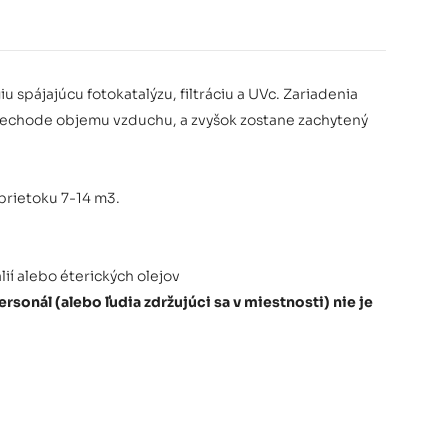
 spájajúcu fotokatalýzu, filtráciu a UVc. Zariadenia
priechode objemu vzduchu, a zvyšok zostane zachytený
prietoku 7-14 m3.
lií alebo éterických olejov
sonál (alebo ľudia zdržujúci sa v miestnosti) nie je