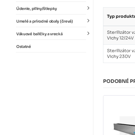
Údenie, piliny/štiepky
Typ produkt
Umelé a prírodné obaly (črevá)
Sterilizátor 
Vákuové baličky a vrecká
Vichy 12/24V
Ostatné
Sterilizátor 
Vichy 230V
PODOBNÉ P