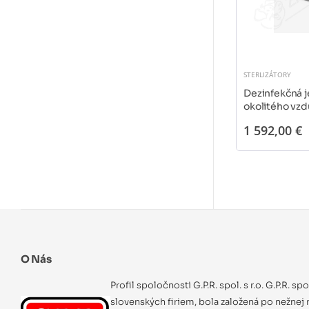
STERLIZÁTORY
Dezinfekčná 
okolitého vz
1 592,00 €
O Nás
Profil spoločnosti G.P.R. spol. s r.o. G.P.R. sp
slovenských firiem, bola založená po nežnej r