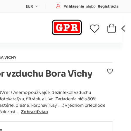
Prihlásenie
Prihlásenie
alebo
Registrácia
EUR
RA VICHY
or vzduchu Bora Vichy
UVrer / Anemo používajú k dezinfekcii vzduchu
otokatalýzu, filtráciu a UVc. Zariadenia ničia 80%
aktérie, plesne, koronavírusy , ...) v jednom priechode
ok zost...
Zobraziť viac
2