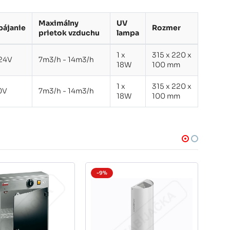
Maximálny
UV
pájanie
Rozmer
prietok vzduchu
lampa
1 x
315 x 220 x
24V
7m3/h - 14m3/h
18W
100 mm
1 x
315 x 220 x
0V
7m3/h - 14m3/h
18W
100 mm
-9%