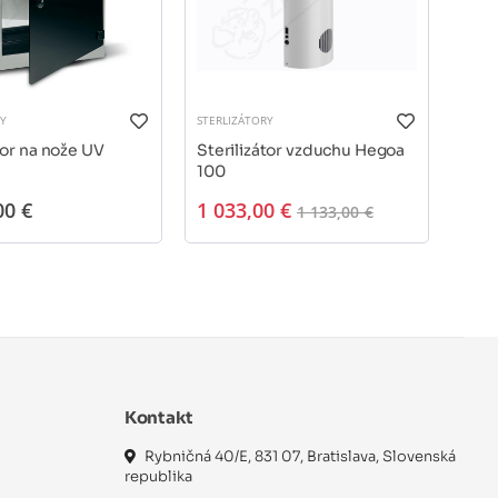
RY
STERLIZÁTORY
STERL
tor na nože UV
Sterilizátor vzduchu Hegoa
Ster
100
100
00 €
1 033,00 €
1 3
1 133,00 €
Kontakt
Rybničná 40/E, 831 07, Bratislava, Slovenská
republika