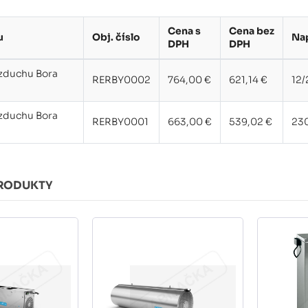
Cena s
Cena bez
u
Obj. číslo
Na
DPH
DPH
vzduchu Bora
RERBY0002
764,00 €
621,14 €
12/
vzduchu Bora
RERBY0001
663,00 €
539,02 €
23
RODUKTY