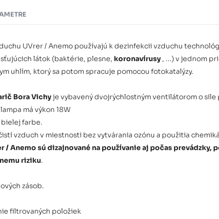
AMETRE
zduchu UVrer / Anemo používajú k dezinfekcii vzduchu technológiu
sťujúcich látok (baktérie, plesne,
koronavírusy
, ...) v jednom 
ívnym uhlím, ktorý sa potom spracuje pomocou fotokatalýzy.
rič Bora Vichy
je vybavený dvojrýchlostným ventilátorom o sile 
c lampa má výkon 18W
bielej farbe.
 čistí vzduch v miestnosti bez vytvárania ozónu a použitia chemiká
 / Anemo sú dizajnované na používanie aj počas prevádzky, per
dnemu riziku
.
ových zásob.
ie filtrovaných položiek