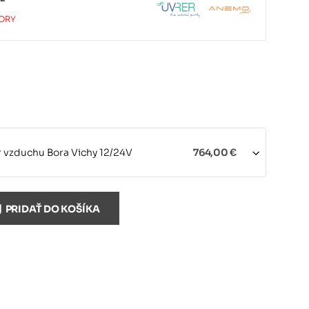
TORY
or vzduchu Bora Vichy 12/24V
764,00 €
or vzduchu Bora Vichy 230V
663,00 €
PRIDAŤ DO KOŠÍKA