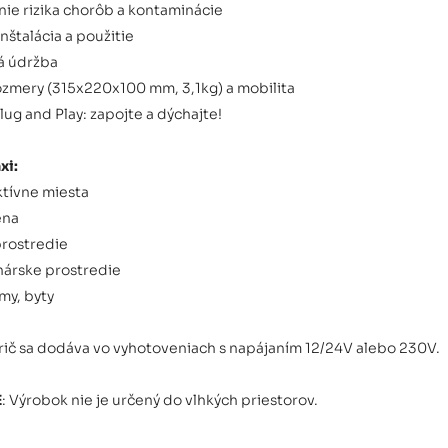
nie rizika chorôb a kontaminácie
štalácia a použitie
á údržba
zmery (315x220x100 mm, 3,1kg) a mobilita
lug and Play: zapojte a dýchajte!
xi:
ktívne miesta
ena
prostredie
nárske prostredie
my, byty
rič sa dodáva vo vyhotoveniach s napájaním 12/24V alebo 230V.
E
: Výrobok nie je určený do vlhkých priestorov.