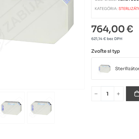
KATEGÓRIA:
STERLIZÁ
764,00 €
621,14 € bez DPH
Zvoľte si typ
Sterilizát
Sterilizát