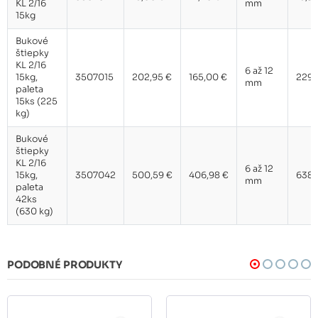
KL 2/16
mm
15kg
Bukové
štiepky
KL 2/16
6 až 12
15kg,
3507015
202,95 €
165,00 €
229
mm
paleta
15ks (225
kg)
Bukové
štiepky
KL 2/16
6 až 12
15kg,
3507042
500,59 €
406,98 €
638
mm
paleta
42ks
(630 kg)
PODOBNÉ PRODUKTY