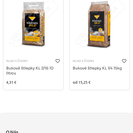
PILINY A ŠTIEPKY
PILINY A ŠTIEPKY
Bukové štiepky KL 2/16 10
Bukové štiepky KL 1/4 15kg
litrov
4,31 €
od
15,25 €
O Nás