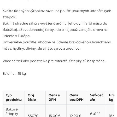
Kvalita údených výrobkov závisí na použití kvalitných udenárskych
štiepok.
Buk má stredne silnú a vyváženú arómu, jeho dym farbí mäso do
zlatožltej, až svetlohnedej farby. Ide o najpoužívanejšie drevo na
údenie v Európe.
Univerzálne použitie. Vhodné na údenie bravčového a hovädzieho
mäsa, hydiny, diviny, ale aj rýb, syrov a orechov.
Vhodné tiež ako podstieľka pre zvieratá. Śtiepky sú bezprašné.
Balenie - 15 kg
Typ
Obj.
Cena s
Cena
Veľkosť
Hmo
produktu
číslo
DPH
bez DPH
zŕn
kg
Bukové
štiepky
6 až 12
35070
15,00 €
12,20 €
15,9