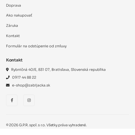
Doprava
Ako nakupovať
Záruka
Kontakt
Formulár na odstúpenie od zmluvy
Kontakt
Rybničná 40/E, 831 07, Bratislava, Slovenská republika
0917 44 88 22
e-shop@zabijacka.sk
©
2026
G.P.R. spol. s r.o. Všetky práva vyhradené.