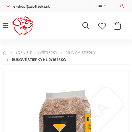
Pri
EUR
e-shop@zabijacka.sk
ÚDENIE, PILINY/ŠTIEPKY
PILINY A ŠTIEPKY
BUKOVÉ ŠTIEPKY KL 2/16 15KG