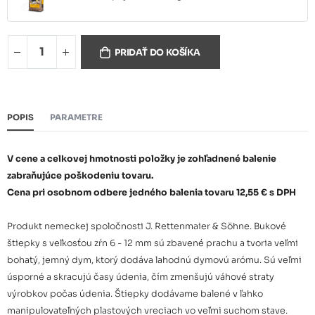
Bukové štiepky KL 2/16 15kg,
202,95 €
PRIDAŤ DO KOŠÍKA
225,09 €
paleta 15ks (225 kg)
Bukové štiepky KL 2/16 15kg,
500,59 €
POPIS
PARAMETRE
paleta 42ks (630 kg)
630,25 €
V cene a celkovej hmotnosti položky je zohľadnené balenie
zabraňujúce poškodeniu tovaru.
Cena pri osobnom odbere jedného balenia tovaru 12,55 € s DPH
Produkt nemeckej spoločnosti J. Rettenmaier & Söhne. Bukové
štiepky s veľkosťou zŕn 6 - 12 mm sú zbavené prachu a tvoria veľmi
bohatý, jemný dym, ktorý dodáva lahodnú dymovú arómu. Sú veľmi
úsporné a skracujú časy údenia, čím zmenšujú váhové straty
výrobkov počas údenia. Štiepky dodávame balené v ľahko
manipulovateľných plastových vreciach vo veľmi suchom stave.