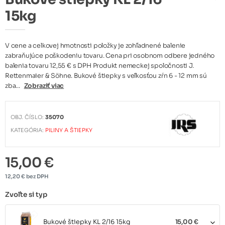
15kg
V cene a celkovej hmotnosti položky je zohľadnené balenie
zabraňujúce poškodeniu tovaru. Cena pri osobnom odbere jedného
balenia tovaru 12,55 € s DPH Produkt nemeckej spoločnosti J.
Rettenmaier & Söhne. Bukové štiepky s veľkosťou zŕn 6 - 12 mm sú
zba...
Zobraziť viac
OBJ. ČÍSLO:
35070
KATEGÓRIA:
PILINY A ŠTIEPKY
15,00 €
12,20 € bez DPH
Zvoľte si typ
Bukové štiepky KL 2/16 15kg
15,00 €