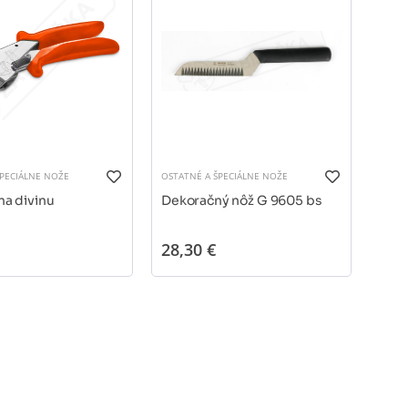
ŠPECIÁLNE NOŽE
OSTATNÉ A ŠPECIÁLNE NOŽE
OSTAT
na divinu
Dekoračný nôž G 9605 bs
Deko
825
28,30 €
9,5