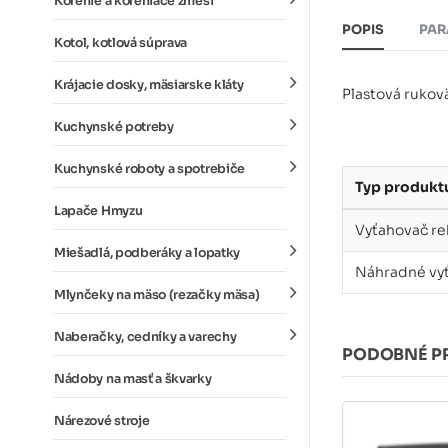
Korenie a koreniace zmesi
POPIS
PAR
Kotol, kotlová súprava
Krájacie dosky, mäsiarske kláty
Plastová rukov
Kuchynské potreby
Kuchynské roboty a spotrebiče
Typ produkt
Lapače Hmyzu
Vyťahovač re
Miešadlá, podberáky a lopatky
Náhradné vyť
Mlynčeky na mäso (rezačky mäsa)
Naberačky, cedníky a varechy
PODOBNÉ P
Nádoby na masť a škvarky
Nárezové stroje