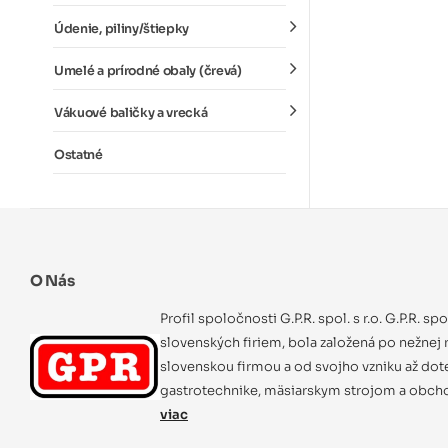
Údenie, piliny/štiepky
Umelé a prírodné obaly (črevá)
Vákuové baličky a vrecká
Ostatné
O Nás
Profil spoločnosti G.P.R. spol. s r.o. G.P.R. sp
slovenských firiem, bola založená po nežnej r
slovenskou firmou a od svojho vzniku až dot
gastrotechnike, mäsiarskym strojom a obcho
viac