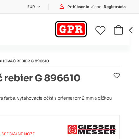
Prihlásenie
Prihlásenie
alebo
Registrácia
EUR
AHOVAČ REBIER G 896610
 rebier G 896610
rá farba, vyťahovacie očká s priemerom 2 mm a dĺžkou
A ŠPECIÁLNE NOŽE