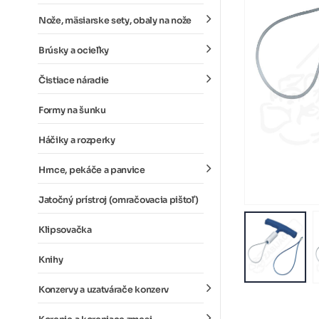
Nože, mäsiarske sety, obaly na nože
Brúsky a ocieľky
Čistiace náradie
Formy na šunku
Háčiky a rozperky
Hrnce, pekáče a panvice
Jatočný prístroj (omračovacia pištoľ)
Klipsovačka
Knihy
Konzervy a uzatvárače konzerv