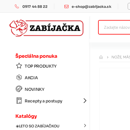
0917 44 88 22
e-shop@zabijacka.sk
Špeciálna ponuka
NOŽE, MÄS
TOP PRODUKTY
AKCIA
NOVINKY
Recepty a postupy
Katalógy
☀️LETO SO ZABÍJAČKOU