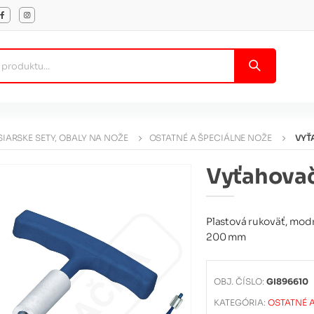
IARSKE SETY, OBALY NA NOŽE
OSTATNÉ A ŠPECIÁLNE NOŽE
VYŤ
Vyťahovač
Plastová rukoväť, mod
200 mm
OBJ. ČÍSLO:
GI896610
KATEGÓRIA:
OSTATNÉ 