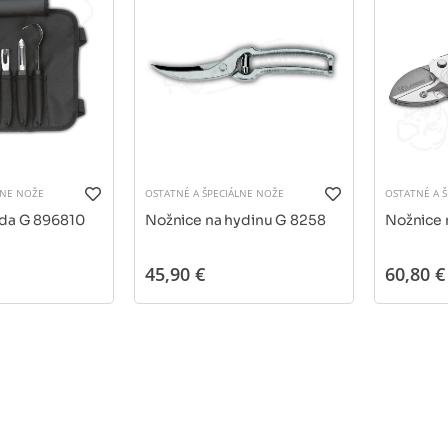
LNE NOŽE
OSTATNÉ A ŠPECIÁLNE NOŽE
OSTATNÉ A 
da G 896810
Nožnice na hydinu G 8258
Nožnice 
45,90 €
60,80 €