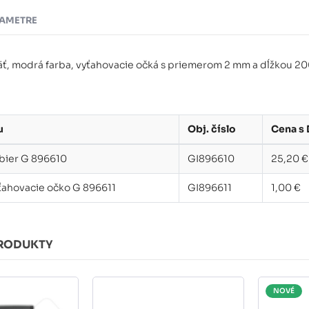
AMETRE
äť, modrá farba, vyťahovacie očká s priemerom 2 mm a dĺžkou 
u
Obj. číslo
Cena s
bier G 896610
GI896610
25,20 €
ahovacie očko G 896611
GI896611
1,00 €
RODUKTY
NOVÉ