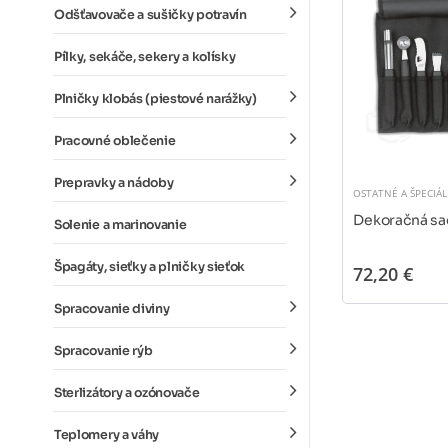
Odšťavovače a sušičky potravín
Pílky, sekáče, sekery a kolísky
Plničky klobás (piestové narážky)
Pracovné oblečenie
Prepravky a nádoby
OSTATNÉ A ŠPECIÁ
Dekoračná sa
Solenie a marinovanie
Špagáty, sieťky a plničky sieťok
72,20 €
Spracovanie diviny
Spracovanie rýb
Sterlizátory a ozónovače
Teplomery a váhy