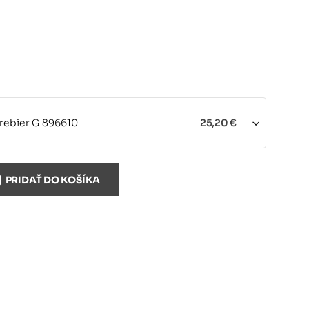
rebier G 896610
25,20 €
yťahovacie očko G 896611
1,00 €
PRIDAŤ DO KOŠÍKA