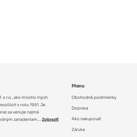
Menu
ol. s r.o., ako mnoho iných
Obchodné podmienky
evolúcii v roku 1991. Je
Doprava
eraz sa venuje najmä
Ako nakupovať
dným zariadeniam....
Zobraziť
Záruka