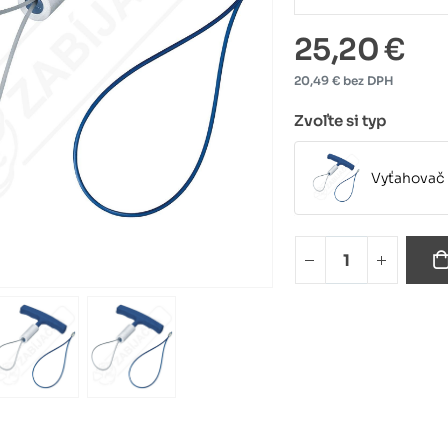
25,20 €
20,49 € bez DPH
Zvoľte si typ
Vyťahovač 
Náhradné v